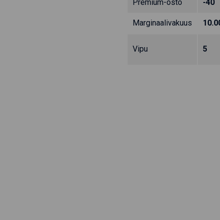
Premium-osto
-40
Marginaalivakuus
10.0
Vipu
5