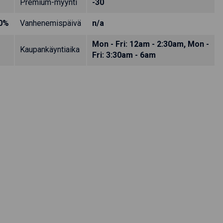
Premium-myynti
-30
0%
Vanhenemispäivä
n/a
Mon - Fri: 12am - 2:30am, Mon -
Kaupankäyntiaika
Fri: 3:30am - 6am