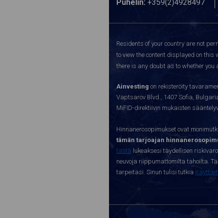
Puhelin:
+359(2)4928497
Residents of your country are not perm
to view the content displayed on this 
there is any doubt as to whether you a
Ainvesting
on rekisteröity tavaramer
Vaptsarov Blvd., 1407 Sofia, Bulgaria.
MiFID-direktiivin mukaisten sääntel
Hinnanerosopimukset ovat monimutkai
tämän tarjoajan hinnanerosopimu
tästä
lukeaksesi täydellisen riskivar
neuvoja riippumattomilta tahoilta. Täll
tarpeitasi. Sinun tulisi tutkia
Käyttöe