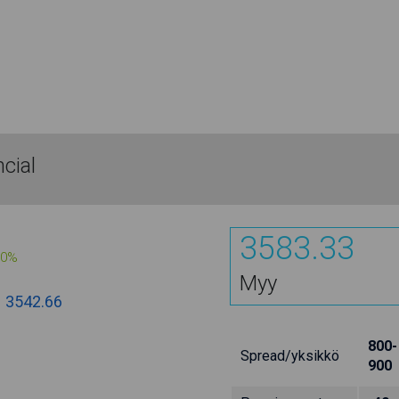
cial
3583.33
00%
Myy
:
3542.66
800-
Spread/yksikkö
900