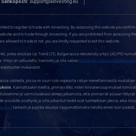
Sähköposti:
support@ainvesting.eu
itted to register to trade with Ainvesting.
By accessing this website you confirm 
website and to trade through Ainvesting. If you are prohibited from accessing the 
re allowed to trade or not, you are kindly requested to exit this website.
kki, jonka omistaa Up Trend LTD, Bulgariassa rekisteröity yritys UIC/PIC-tunnuk
 Yritys on valtuutettu, lisensoitu ja sitä valvoo
Bulgarian rahoitusvalvontavira
yvaatimusten mukaisesti.
sia välineitä, joissa on suuri riski nopeasta rahan menettämisestä vivutuksen
ksiin.
Kannattaakin miettiä, ymmärrätkö, miten hinnanerosopimukset toimivat 
oituksemme ja varmistaaksesi ennen jatkamista, että ymmärrät asiaan liittyvät 
e sivustolle sisältyvä ja sillä julkaistut tiedot ovat luonteeltaan yleisiä, eikä niis
htomme
tarkasti ja pyytää neuvoja riippumattomalta taholta ennen kuin päätät, o