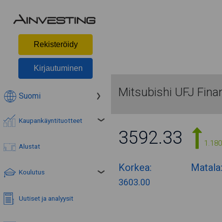
Rekisteröidy
Kirjautuminen
Mitsubishi UFJ Finan
Suomi
Kaupankäyntituotteet
3592.33
1.18
Alustat
Korkea:
Matala
Koulutus
3603.00
Uutiset ja analyysit