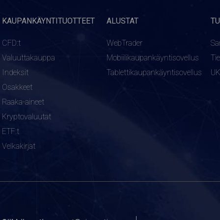
KAUPANKÄYNTITUOTTEET
ALUSTAT
TU
CFD:t
WebTrader
Sa
Valuuttakauppa
Mobiilikaupankäyntisovellus
Ti
Indeksit
Tablettikaupankäyntisovellus
U
Osakkeet
Raaka-aineet
Kryptovaluutat
ETF:t
Velkakirjat