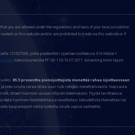
that you are allowed under the regulations and laws of your local jurisdiction
content on this website and/or are prohibited to trade via this website or if
sella 121527003, jonka pääkonttori sijaitsee osoitteessa 51A Nikola Y.
nomainen
lisenssinumerolla РГ-03-110/13.07.2017. Ainvesting toimii täysin
 vuoksi.
85.5 prosenttia piensijoittajista menettää rahaa sijoittaessaan
ja onko sinulla varaa ottaa suuri riski rahojesi menettämisestä. Napsauta
riskit, ottaen huomioon asiaan liittyvän kokemuksesi. Pyydä tarvittaessa
sä oteta huomioon henkilökohtaisia tavoitteitasi, taloudellista tilannettasi tai
nko kaupankäynti näillä tuotteilla sinulle sopiva vaihtoehto.