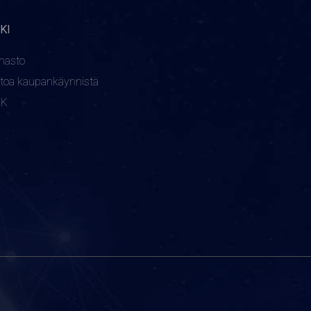
KI
nasto
etoa kaupankäynnistä
KK