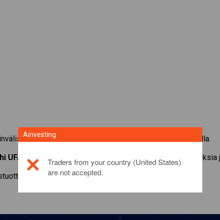
Ainvesting
nvälisellä osakkeella Ainvestingin CFD-kaupankäyntialustalla.
hi UFJ Financial
CFD-kaupankäynti. Saa reaaliaikaisia tarjouksia j
Traders from your country (United States)
are not accepted.
ustuotteesta
napsauttamalla tästä