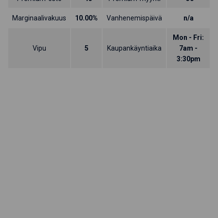
Marginaalivakuus
10.00%
Vanhenemispäivä
n/a
Mon - Fri:
Vipu
5
Kaupankäyntiaika
7am -
3:30pm