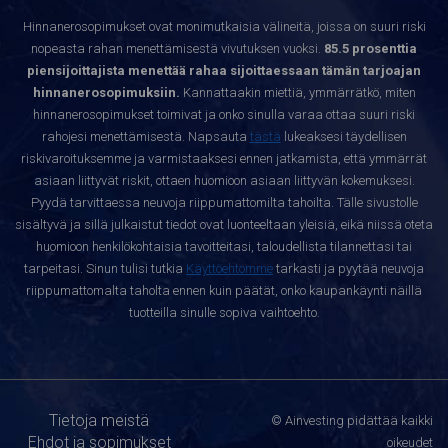
Hinnanerosopimukset ovat monimutkaisia välineitä, joissa on suuri riski
nopeasta rahan menettämisestä vivutuksen vuoksi.
85.5 prosenttia
piensijoittajista menettää rahaa sijoittaessaan tämän tarjoajan
hinnanerosopimuksiin.
Kannattaakin miettiä, ymmärrätkö, miten
hinnanerosopimukset toimivat ja onko sinulla varaa ottaa suuri riski
rahojesi menettämisestä. Napsauta
tästä
lukeaksesi täydellisen
riskivaroituksemme ja varmistaaksesi ennen jatkamista, että ymmärrät
asiaan liittyvät riskit, ottaen huomioon asiaan liittyvän kokemuksesi.
Pyydä tarvittaessa neuvoja riippumattomilta tahoilta. Tälle sivustolle
sisältyvä ja sillä julkaistut tiedot ovat luonteeltaan yleisiä, eikä niissä oteta
huomioon henkilökohtaisia tavoitteitasi, taloudellista tilannettasi tai
tarpeitasi. Sinun tulisi tutkia
Käyttöehtomme
tarkasti ja pyytää neuvoja
riippumattomalta taholta ennen kuin päätät, onko kaupankäynti näillä
tuotteilla sinulle sopiva vaihtoehto.
Tietoja meistä
© Ainvesting pidättää kaikki
Ehdot ja sopimukset
oikeudet