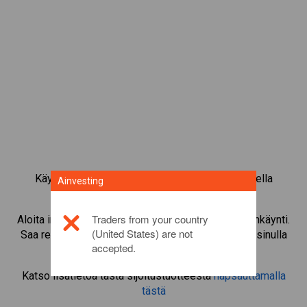
Käy kauppaa yli 1 000 kansainvälisellä osakkeella
Ainvesting
Ainvestingin CFD-kaupankäyntialustalla.
Traders from your country
Aloita instrumentin
Marks & Spencer
CFD-kaupankäynti.
(United States) are not
Saa reaaliaikaisia tarjouksia ja nosta osinkoja, jos sinulla
accepted.
on itse osake.
Katso lisätietoa tästä sijoitustuotteesta
napsauttamalla
tästä