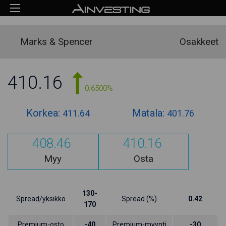
Marks & Spencer
Osakkeet
410.16
0.6500%
Korkea:
Matala:
411.64
401.76
408.46
410.16
Myy
Osta
130-
Spread/yksikkö
Spread (%)
0.42
170
Premium-osto
-40
Premium-myynti
-30