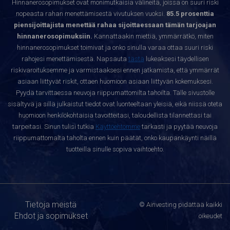
Hinnanerosopimukset ovat monimutkaisia välineitä, joissa on suuri riski
nopeasta rahan menettämisestä vivutuksen vuoksi.
85.5 prosenttia
piensijoittajista menettää rahaa sijoittaessaan tämän tarjoajan
hinnanerosopimuksiin.
Kannattaakin miettiä, ymmärrätkö, miten
hinnanerosopimukset toimivat ja onko sinulla varaa ottaa suuri riski
rahojesi menettämisestä. Napsauta
tästä
lukeaksesi täydellisen
riskivaroituksemme ja varmistaaksesi ennen jatkamista, että ymmärrät
asiaan liittyvät riskit, ottaen huomioon asiaan liittyvän kokemuksesi.
Pyydä tarvittaessa neuvoja riippumattomilta tahoilta. Tälle sivustolle
sisältyvä ja sillä julkaistut tiedot ovat luonteeltaan yleisiä, eikä niissä oteta
huomioon henkilökohtaisia tavoitteitasi, taloudellista tilannettasi tai
tarpeitasi. Sinun tulisi tutkia
Käyttöehtomme
tarkasti ja pyytää neuvoja
riippumattomalta taholta ennen kuin päätät, onko kaupankäynti näillä
tuotteilla sinulle sopiva vaihtoehto.
Tietoja meistä
© Ainvesting pidättää kaikki
Ehdot ja sopimukset
oikeudet