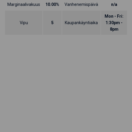
Marginaalivakuus
10.00%
Vanhenemispäivä
n/a
Mon - Fri:
Vipu
5
Kaupankäyntiaika
1:30pm -
8pm