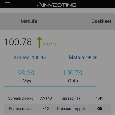
MetLife
Osakkeet
100.78
3.7300%
Korkea:
Matala:
100.95
98.26
99.38
100.78
Myy
Osta
Spread/yksikkö
77-140
Spread (%)
1.41
Premium-osto
-40
Premium-myynti
-35