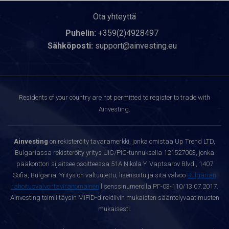
Ota yhteyttä
Puhelin:
+359(2)4928497
Sähköposti:
support@ainvesting.eu
Residents of your country are not permitted to register to trade with
Ainvesting.
Ainvesting
on rekisteröity tavaramerkki, jonka omistaa Up Trend LTD,
Bulgariassa rekisteröity yritys UIC/PIC-tunnuksella 121527003, jonka
pääkonttori sijaitsee osoitteessa 51A Nikola Y. Vaptsarov Blvd., 1407
Sofia, Bulgaria. Yritys on valtuutettu, lisensoitu ja sitä valvoo
Bulgarian
rahoitusvalvontaviranomainen
lisenssinumerolla РГ-03-110/13.07.2017.
Ainvesting toimii täysin MiFID-direktiivin mukaisten sääntelyvaatimusten
mukaisesti.