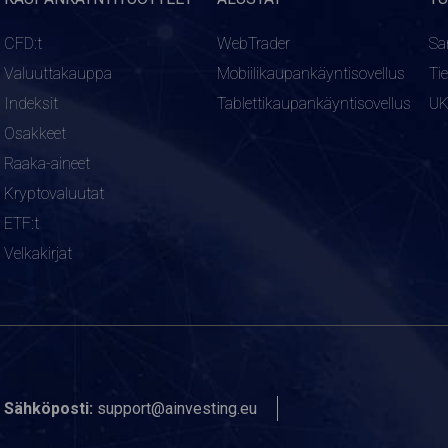
CFD:t
WebTrader
Sa
Valuuttakauppa
Mobiilikaupankäyntisovellus
Ti
Indeksit
Tablettikaupankäyntisovellus
U
Osakkeet
Raaka-aineet
Kryptovaluutat
ETF:t
Velkakirjat
Sähköposti:
support@ainvesting.eu