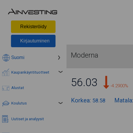
Rekisteröidy
Kirjautuminen
Moderna
Suomi
Kaupankäyntituotteet
56.03
-4.2900%
Alustat
Korkea:
Matala
58.58
Koulutus
Uutiset ja analyysit