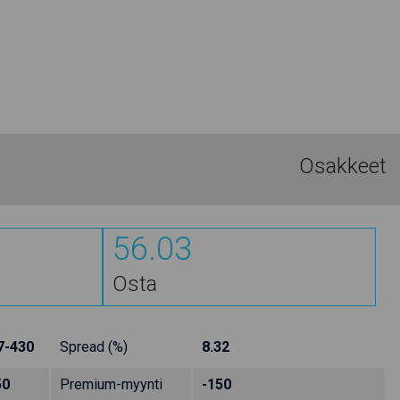
Osakkeet
56.03
Osta
7-430
Spread (%)
8.32
50
Premium-myynti
-150