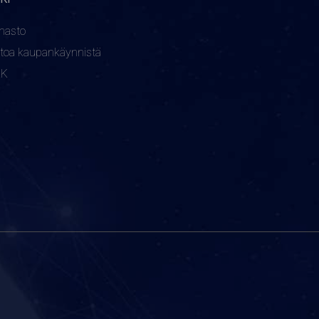
nasto
etoa kaupankäynnistä
KK