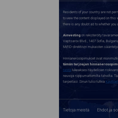
Residents of your country are not perm
to view the content displayed on this 
there is any doubt as to whether you a
Ainvesting
on rekisteröity tavaramer
Vaptsarov Blvd., 1407 Sofia, Bulgaria.
MiFID-direktiivin mukaisten sääntel
Hinnanerosopimukset ovat monimutkai
tämän tarjoajan hinnanerosopimu
tästä
lukeaksesi täydellisen riskivar
neuvoja riippumattomilta tahoilta. Täll
tarpeitasi. Sinun tulisi tutkia
Käyttöe
Tietoja meistä
Ehdot ja s