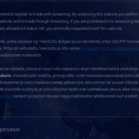
itted to register to trade with Ainvesting.
By accessing this website you confirm 
website and to trade through Ainvesting. If you are prohibited from accessing the 
re allowed to trade or not, you are kindly requested to exit this website.
kki, jonka omistaa Up Trend LTD, Bulgariassa rekisteröity yritys UIC/PIC-tunnuk
 Yritys on valtuutettu, lisensoitu ja sitä valvoo
Bulgarian rahoitusvalvontavira
yvaatimusten mukaisesti.
sia välineitä, joissa on suuri riski nopeasta rahan menettämisestä vivutuksen
ksiin.
Kannattaakin miettiä, ymmärrätkö, miten hinnanerosopimukset toimivat 
oituksemme ja varmistaaksesi ennen jatkamista, että ymmärrät asiaan liittyvät 
e sivustolle sisältyvä ja sillä julkaistut tiedot ovat luonteeltaan yleisiä, eikä niis
htomme
tarkasti ja pyytää neuvoja riippumattomalta taholta ennen kuin päätät, o
opimukset