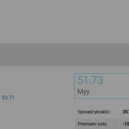
51.73
Myy
:
53.71
Spread/yksikkö
35
Premium-osto
-1