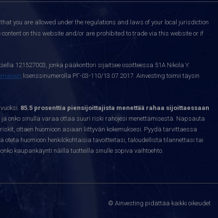
that you are allowed under the regulations and laws of your local jurisdiction
content on this website and/or are prohibited to trade via this website or if
sella 121527003, jonka pääkonttori sijaitsee osoitteessa 51A Nikola Y.
nomainen
lisenssinumerolla РГ-03-110/13.07.2017. Ainvesting toimii täysin
 vuoksi.
85.5 prosenttia piensijoittajista menettää rahaa sijoittaessaan
ja onko sinulla varaa ottaa suuri riski rahojesi menettämisestä. Napsauta
riskit, ottaen huomioon asiaan liittyvän kokemuksesi. Pyydä tarvittaessa
sä oteta huomioon henkilökohtaisia tavoitteitasi, taloudellista tilannettasi tai
nko kaupankäynti näillä tuotteilla sinulle sopiva vaihtoehto.
© Ainvesting pidättää kaikki oikeudet