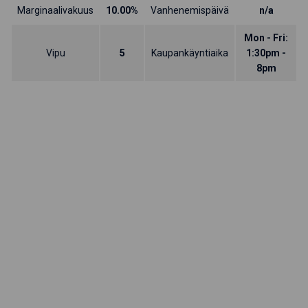
Marginaalivakuus
10.00%
Vanhenemispäivä
n/a
Mon - Fri:
Vipu
5
Kaupankäyntiaika
1:30pm -
8pm