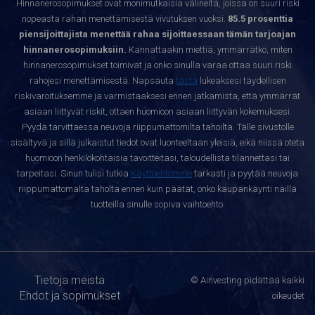
Hinnanerosopimukset ovat monimutkaisia välineitä, joissa on suuri riski
nopeasta rahan menettämisestä vivutuksen vuoksi.
85.5 prosenttia
piensijoittajista menettää rahaa sijoittaessaan tämän tarjoajan
hinnanerosopimuksiin.
Kannattaakin miettiä, ymmärrätkö, miten
hinnanerosopimukset toimivat ja onko sinulla varaa ottaa suuri riski
rahojesi menettämisestä. Napsauta
tästä
lukeaksesi täydellisen
riskivaroituksemme ja varmistaaksesi ennen jatkamista, että ymmärrät
asiaan liittyvät riskit, ottaen huomioon asiaan liittyvän kokemuksesi.
Pyydä tarvittaessa neuvoja riippumattomilta tahoilta. Tälle sivustolle
sisältyvä ja sillä julkaistut tiedot ovat luonteeltaan yleisiä, eikä niissä oteta
huomioon henkilökohtaisia tavoitteitasi, taloudellista tilannettasi tai
tarpeitasi. Sinun tulisi tutkia
Käyttöehtomme
tarkasti ja pyytää neuvoja
riippumattomalta taholta ennen kuin päätät, onko kaupankäynti näillä
tuotteilla sinulle sopiva vaihtoehto.
Tietoja meistä
© Ainvesting pidättää kaikki
Ehdot ja sopimukset
oikeudet