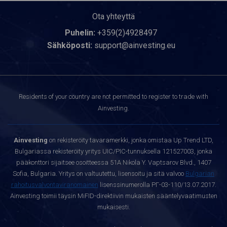
Ota yhteyttä
Puhelin:
+359(2)4928497
Sähköposti:
support@ainvesting.eu
Residents of your country are not permitted to register to trade with
Ainvesting.
Ainvesting
on rekisteröity tavaramerkki, jonka omistaa Up Trend LTD,
Bulgariassa rekisteröity yritys UIC/PIC-tunnuksella 121527003, jonka
pääkonttori sijaitsee osoitteessa 51A Nikola Y. Vaptsarov Blvd., 1407
Sofia, Bulgaria. Yritys on valtuutettu, lisensoitu ja sitä valvoo
Bulgarian
rahoitusvalvontaviranomainen
lisenssinumerolla РГ-03-110/13.07.2017.
Ainvesting toimii täysin MiFID-direktiivin mukaisten sääntelyvaatimusten
mukaisesti.