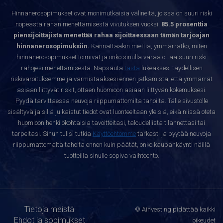
Hinnanerosopimukset ovat monimutkaisia välineitä, joissa on suuri riski
nopeasta rahan menettämisestä vivutuksen vuoksi.
85.5 prosenttia
piensijoittajista menettää rahaa sijoittaessaan tämän tarjoajan
hinnanerosopimuksiin.
Kannattaakin miettiä, ymmärrätkö, miten
hinnanerosopimukset toimivat ja onko sinulla varaa ottaa suuri riski
rahojesi menettämisestä. Napsauta
tästä
lukeaksesi täydellisen
riskivaroituksemme ja varmistaaksesi ennen jatkamista, että ymmärrät
asiaan liittyvät riskit, ottaen huomioon asiaan liittyvän kokemuksesi.
Pyydä tarvittaessa neuvoja riippumattomilta tahoilta. Tälle sivustolle
sisältyvä ja sillä julkaistut tiedot ovat luonteeltaan yleisiä, eikä niissä oteta
huomioon henkilökohtaisia tavoitteitasi, taloudellista tilannettasi tai
tarpeitasi. Sinun tulisi tutkia
Käyttöehtomme
tarkasti ja pyytää neuvoja
riippumattomalta taholta ennen kuin päätät, onko kaupankäynti näillä
tuotteilla sinulle sopiva vaihtoehto.
Tietoja meistä
© Ainvesting pidättää kaikki
Ehdot ja sopimukset
oikeudet