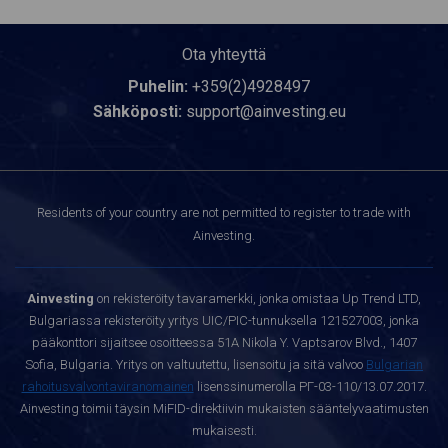
Ota yhteyttä
Puhelin:
+359(2)4928497
Sähköposti:
support@ainvesting.eu
Residents of your country are not permitted to register to trade with
Ainvesting.
Ainvesting
on rekisteröity tavaramerkki, jonka omistaa Up Trend LTD,
Bulgariassa rekisteröity yritys UIC/PIC-tunnuksella 121527003, jonka
pääkonttori sijaitsee osoitteessa 51A Nikola Y. Vaptsarov Blvd., 1407
Sofia, Bulgaria. Yritys on valtuutettu, lisensoitu ja sitä valvoo
Bulgarian
rahoitusvalvontaviranomainen
lisenssinumerolla РГ-03-110/13.07.2017.
Ainvesting toimii täysin MiFID-direktiivin mukaisten sääntelyvaatimusten
mukaisesti.