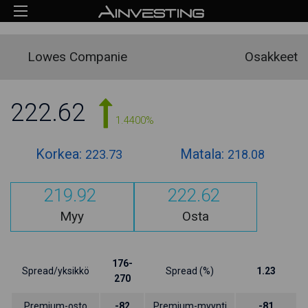
Lowes Companie
Osakkeet
222.62
1.4400%
Korkea:
Matala:
223.73
218.08
219.92
222.62
Myy
Osta
176-
Spread/yksikkö
Spread (%)
1.23
270
Premium-osto
-82
Premium-myynti
-81