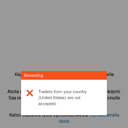
Käy kauppaa yli 1 000 kansainvälisellä osakkeella
Ainvesting
Ainvestingin CFD-kaupankäyntialustalla.
Traders from your country
Aloita instrumentin
Lowes Companie
CFD-kaupankäynti.
(United States) are not
Saa reaaliaikaisia tarjouksia ja nosta osinkoja, jos sinulla
accepted.
on itse osake.
Katso lisätietoa tästä sijoitustuotteesta
napsauttamalla
tästä