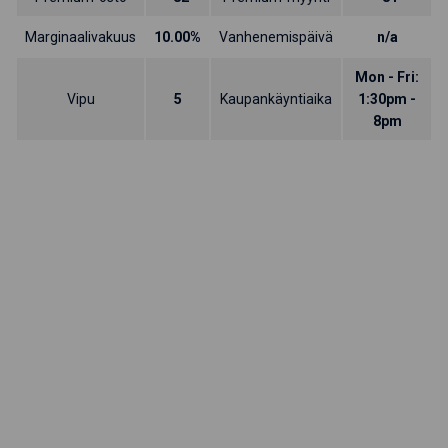
Marginaalivakuus
10.00%
Vanhenemispäivä
n/a
Mon - Fri:
Vipu
5
Kaupankäyntiaika
1:30pm -
8pm