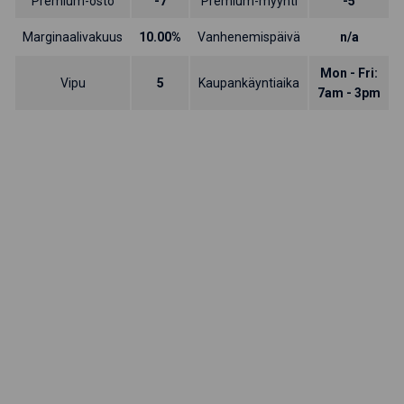
Premium-osto
-7
Premium-myynti
-5
Marginaalivakuus
10.00%
Vanhenemispäivä
n/a
Mon - Fri:
Vipu
5
Kaupankäyntiaika
7am - 3pm