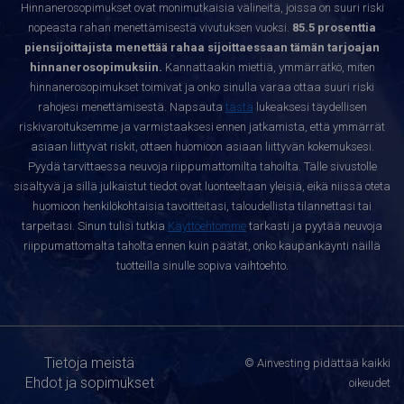
Hinnanerosopimukset ovat monimutkaisia välineitä, joissa on suuri riski
nopeasta rahan menettämisestä vivutuksen vuoksi.
85.5 prosenttia
piensijoittajista menettää rahaa sijoittaessaan tämän tarjoajan
hinnanerosopimuksiin.
Kannattaakin miettiä, ymmärrätkö, miten
hinnanerosopimukset toimivat ja onko sinulla varaa ottaa suuri riski
rahojesi menettämisestä. Napsauta
tästä
lukeaksesi täydellisen
riskivaroituksemme ja varmistaaksesi ennen jatkamista, että ymmärrät
asiaan liittyvät riskit, ottaen huomioon asiaan liittyvän kokemuksesi.
Pyydä tarvittaessa neuvoja riippumattomilta tahoilta. Tälle sivustolle
sisältyvä ja sillä julkaistut tiedot ovat luonteeltaan yleisiä, eikä niissä oteta
huomioon henkilökohtaisia tavoitteitasi, taloudellista tilannettasi tai
tarpeitasi. Sinun tulisi tutkia
Käyttöehtomme
tarkasti ja pyytää neuvoja
riippumattomalta taholta ennen kuin päätät, onko kaupankäynti näillä
tuotteilla sinulle sopiva vaihtoehto.
Tietoja meistä
© Ainvesting pidättää kaikki
Ehdot ja sopimukset
oikeudet