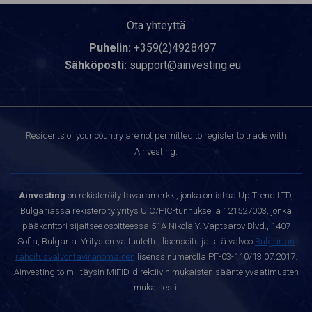
Ota yhteyttä
Puhelin:
+359(2)4928497
Sähköposti:
support@ainvesting.eu
Residents of your country are not permitted to register to trade with
Ainvesting.
Ainvesting
on rekisteröity tavaramerkki, jonka omistaa Up Trend LTD,
Bulgariassa rekisteröity yritys UIC/PIC-tunnuksella 121527003, jonka
pääkonttori sijaitsee osoitteessa 51A Nikola Y. Vaptsarov Blvd., 1407
Sofia, Bulgaria. Yritys on valtuutettu, lisensoitu ja sitä valvoo
Bulgarian
rahoitusvalvontaviranomainen
lisenssinumerolla РГ-03-110/13.07.2017.
Ainvesting toimii täysin MiFID-direktiivin mukaisten sääntelyvaatimusten
mukaisesti.