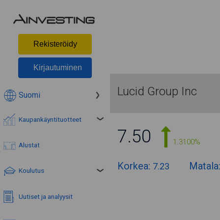
Rekisteröidy
Kirjautuminen
Lucid Group Inc
Suomi
Kaupankäyntituotteet
7.50
1.3100%
Alustat
Korkea:
Matala
7.23
Koulutus
Uutiset ja analyysit