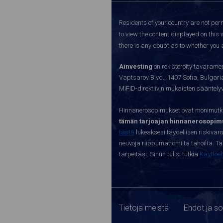
Residents of your country are not perm
to view the content displayed on this 
there is any doubt as to whether you a
Ainvesting
on rekisteröity tavaramer
Vaptsarov Blvd., 1407 Sofia, Bulgaria.
MiFID-direktiivin mukaisten sääntel
Hinnanerosopimukset ovat monimutkai
tämän tarjoajan hinnanerosopimu
tästä
lukeaksesi täydellisen riskivar
neuvoja riippumattomilta tahoilta. Täll
tarpeitasi. Sinun tulisi tutkia
Käyttöe
Tietoja meistä
Ehdot ja s