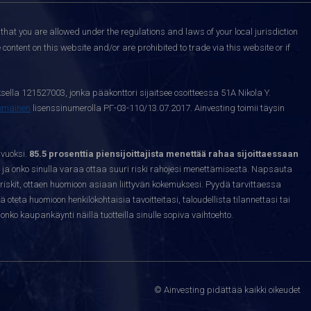
that you are allowed under the regulations and laws of your local jurisdiction
content on this website and/or are prohibited to trade via this website or if
sella 121527003, jonka pääkonttori sijaitsee osoitteessa 51A Nikola Y.
nomainen
lisenssinumerolla РГ-03-110/13.07.2017. Ainvesting toimii täysin
 vuoksi.
85.5 prosenttia piensijoittajista menettää rahaa sijoittaessaan
ja onko sinulla varaa ottaa suuri riski rahojesi menettämisestä. Napsauta
riskit, ottaen huomioon asiaan liittyvän kokemuksesi. Pyydä tarvittaessa
sä oteta huomioon henkilökohtaisia tavoitteitasi, taloudellista tilannettasi tai
nko kaupankäynti näillä tuotteilla sinulle sopiva vaihtoehto.
© Ainvesting pidättää kaikki oikeudet