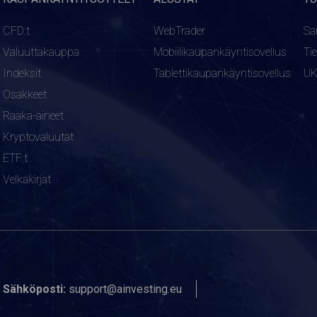
CFD:t
WebTrader
Sa
Valuuttakauppa
Mobiilikaupankäyntisovellus
Ti
Indeksit
Tablettikaupankäyntisovellus
U
Osakkeet
Raaka-aineet
Kryptovaluutat
ETF:t
Velkakirjat
Sähköposti:
support@ainvesting.eu