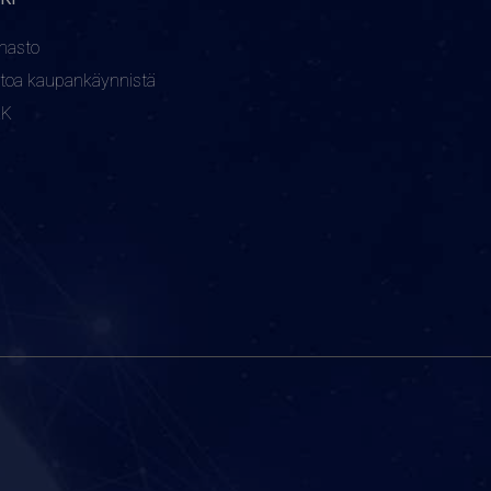
nasto
etoa kaupankäynnistä
KK