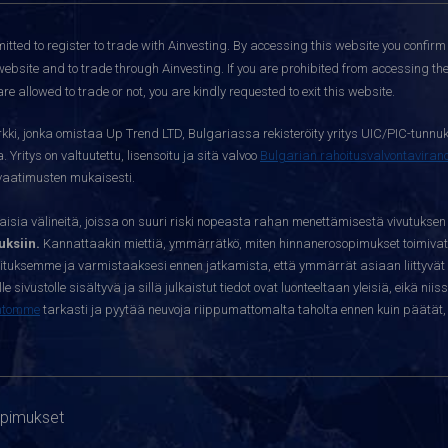
itted to register to trade with Ainvesting.
By accessing this website you confirm 
website and to trade through Ainvesting. If you are prohibited from accessing the 
re allowed to trade or not, you are kindly requested to exit this website.
kki, jonka omistaa Up Trend LTD, Bulgariassa rekisteröity yritys UIC/PIC-tunnuk
 Yritys on valtuutettu, lisensoitu ja sitä valvoo
Bulgarian rahoitusvalvontavira
yvaatimusten mukaisesti.
sia välineitä, joissa on suuri riski nopeasta rahan menettämisestä vivutuksen
ksiin.
Kannattaakin miettiä, ymmärrätkö, miten hinnanerosopimukset toimivat 
oituksemme ja varmistaaksesi ennen jatkamista, että ymmärrät asiaan liittyvät 
e sivustolle sisältyvä ja sillä julkaistut tiedot ovat luonteeltaan yleisiä, eikä niis
htomme
tarkasti ja pyytää neuvoja riippumattomalta taholta ennen kuin päätät, o
opimukset