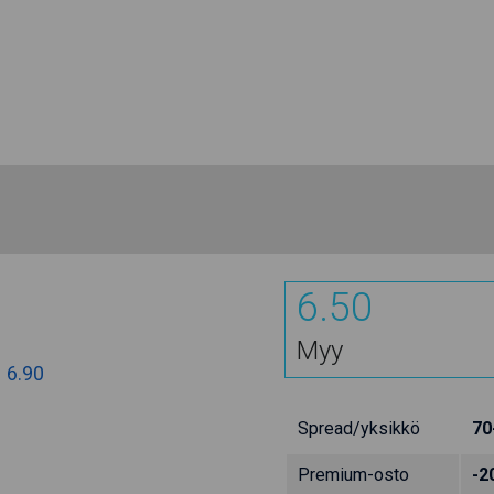
6.50
Myy
:
6.90
Spread/yksikkö
70
Premium-osto
-2