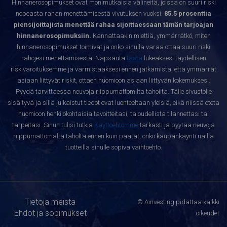
Hinnanerosopimukset ovat monimutkaisia välineitä, joissa on suuri riski
nopeasta rahan menettämisestä vivutuksen vuoksi.
85.5 prosenttia
piensijoittajista menettää rahaa sijoittaessaan tämän tarjoajan
hinnanerosopimuksiin.
Kannattaakin miettiä, ymmärrätkö, miten
hinnanerosopimukset toimivat ja onko sinulla varaa ottaa suuri riski
rahojesi menettämisestä. Napsauta
tästä
lukeaksesi täydellisen
riskivaroituksemme ja varmistaaksesi ennen jatkamista, että ymmärrät
asiaan liittyvät riskit, ottaen huomioon asiaan liittyvän kokemuksesi.
Pyydä tarvittaessa neuvoja riippumattomilta tahoilta. Tälle sivustolle
sisältyvä ja sillä julkaistut tiedot ovat luonteeltaan yleisiä, eikä niissä oteta
huomioon henkilökohtaisia tavoitteitasi, taloudellista tilannettasi tai
tarpeitasi. Sinun tulisi tutkia
Käyttöehtomme
tarkasti ja pyytää neuvoja
riippumattomalta taholta ennen kuin päätät, onko kaupankäynti näillä
tuotteilla sinulle sopiva vaihtoehto.
Tietoja meistä
© Ainvesting pidättää kaikki
Ehdot ja sopimukset
oikeudet