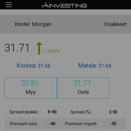
Kinder Morgan
Osakkeet
31.71
0.3900%
Korkea:
Matala:
31.66
31.04
30.81
31.71
Myy
Osta
Spread/yksikkö
9-90
Spread (%)
2.93
Premium-osto
-40
Premium-myynti
-35