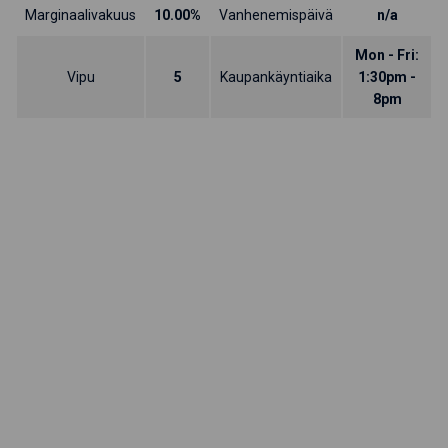
Marginaalivakuus
10.00%
Vanhenemispäivä
n/a
Mon - Fri:
Vipu
5
Kaupankäyntiaika
1:30pm -
8pm