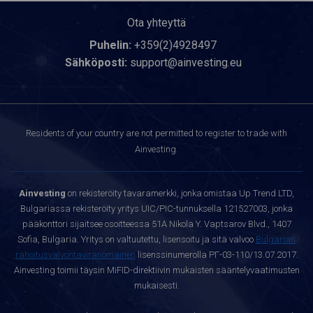
Ota yhteyttä
Puhelin:
+359(2)4928497
Sähköposti:
support@ainvesting.eu
Residents of your country are not permitted to register to trade with
Ainvesting.
Ainvesting
on rekisteröity tavaramerkki, jonka omistaa Up Trend LTD,
Bulgariassa rekisteröity yritys UIC/PIC-tunnuksella 121527003, jonka
pääkonttori sijaitsee osoitteessa 51A Nikola Y. Vaptsarov Blvd., 1407
Sofia, Bulgaria. Yritys on valtuutettu, lisensoitu ja sitä valvoo
Bulgarian
rahoitusvalvontaviranomainen
lisenssinumerolla РГ-03-110/13.07.2017.
Ainvesting toimii täysin MiFID-direktiivin mukaisten sääntelyvaatimusten
mukaisesti.