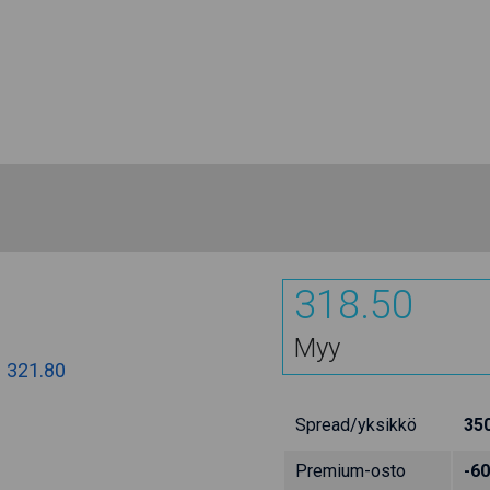
318.50
Myy
:
321.80
Spread/yksikkö
35
Premium-osto
-60