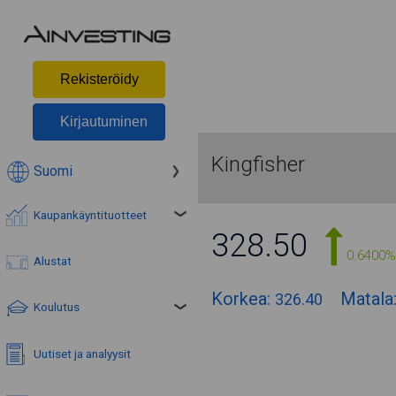
Rekisteröidy
Kirjautuminen
Kingfisher
Suomi
Kaupankäyntituotteet
328.50
0.6400%
Alustat
Korkea:
Matala
326.40
Koulutus
Uutiset ja analyysit