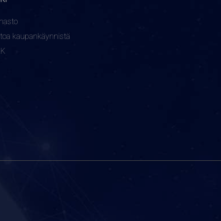
nasto
etoa kaupankäynnistä
KK