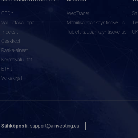
CFD:t
WebTrader
Sa
Valuuttakauppa
Mobiilikaupankäyntisovellus
Ti
Indeksit
Tablettikaupankäyntisovellus
U
Osakkeet
Raaka-aineet
Kryptovaluutat
ETF:t
Velkakirjat
Sähköposti:
support@ainvesting.eu