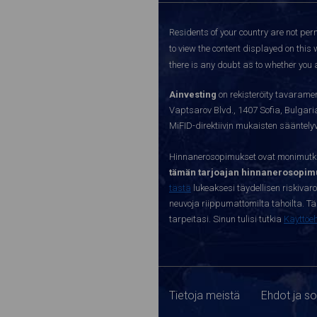
Residents of your country are not perm
to view the content displayed on this 
there is any doubt as to whether you a
Ainvesting
on rekisteröity tavaramer
Vaptsarov Blvd., 1407 Sofia, Bulgaria.
MiFID-direktiivin mukaisten sääntel
Hinnanerosopimukset ovat monimutkai
tämän tarjoajan hinnanerosopimu
tästä
lukeaksesi täydellisen riskivar
neuvoja riippumattomilta tahoilta. Täll
tarpeitasi. Sinun tulisi tutkia
Käyttöe
Tietoja meistä
Ehdot ja s