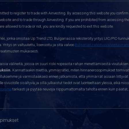
itted to register to trade with Ainvesting.
By accessing this website you confirm 
website and to trade through Ainvesting. If you are prohibited from accessing the 
re allowed to trade or not, you are kindly requested to exit this website.
kki, jonka omistaa Up Trend LTD, Bulgariassa rekisteröity yritys UIC/PIC-tunnuk
 Yritys on valtuutettu, lisensoitu ja sitä valvoo
Bulgarian rahoitusvalvontavira
yvaatimusten mukaisesti.
sia välineitä, joissa on suuri riski nopeasta rahan menettämisestä vivutuksen
ksiin.
Kannattaakin miettiä, ymmärrätkö, miten hinnanerosopimukset toimivat 
oituksemme ja varmistaaksesi ennen jatkamista, että ymmärrät asiaan liittyvät 
e sivustolle sisältyvä ja sillä julkaistut tiedot ovat luonteeltaan yleisiä, eikä niis
htomme
tarkasti ja pyytää neuvoja riippumattomalta taholta ennen kuin päätät, o
opimukset