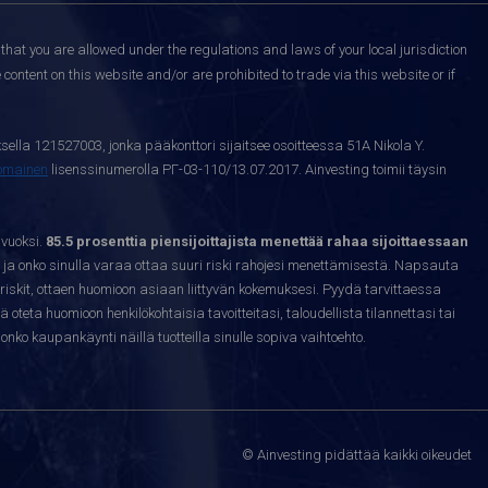
that you are allowed under the regulations and laws of your local jurisdiction
content on this website and/or are prohibited to trade via this website or if
sella 121527003, jonka pääkonttori sijaitsee osoitteessa 51A Nikola Y.
nomainen
lisenssinumerolla РГ-03-110/13.07.2017. Ainvesting toimii täysin
 vuoksi.
85.5 prosenttia piensijoittajista menettää rahaa sijoittaessaan
ja onko sinulla varaa ottaa suuri riski rahojesi menettämisestä. Napsauta
riskit, ottaen huomioon asiaan liittyvän kokemuksesi. Pyydä tarvittaessa
sä oteta huomioon henkilökohtaisia tavoitteitasi, taloudellista tilannettasi tai
nko kaupankäynti näillä tuotteilla sinulle sopiva vaihtoehto.
© Ainvesting pidättää kaikki oikeudet