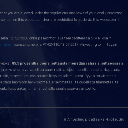
that you are allowed under the regulations and laws of your local jurisdiction
content on this website and/or are prohibited to trade via this website or if
sella 121527003, jonka pääkonttori sijaitsee osoitteessa 51A Nikola Y.
nomainen
lisenssinumerolla РГ-03-110/13.07.2017. Ainvesting toimii täysin
 vuoksi.
85.5 prosenttia piensijoittajista menettää rahaa sijoittaessaan
ja onko sinulla varaa ottaa suuri riski rahojesi menettämisestä. Napsauta
riskit, ottaen huomioon asiaan liittyvän kokemuksesi. Pyydä tarvittaessa
sä oteta huomioon henkilökohtaisia tavoitteitasi, taloudellista tilannettasi tai
nko kaupankäynti näillä tuotteilla sinulle sopiva vaihtoehto.
© Ainvesting pidättää kaikki oikeudet