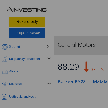
Rekisteröidy
Kirjautuminen
General Motors
Suomi
Kaupankäyntituotteet
88.29
-0.8200%
Alustat
Korkea:
Matala
89.23
Koulutus
Uutiset ja analyysit