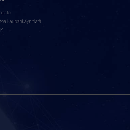
nasto
etoa kaupankäynnistä
KK