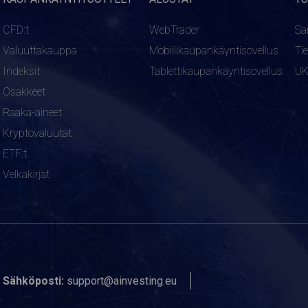
CFD:t
WebTrader
Sa
Valuuttakauppa
Mobiilikaupankäyntisovellus
Ti
Indeksit
Tablettikaupankäyntisovellus
U
Osakkeet
Raaka-aineet
Kryptovaluutat
ETF:t
Velkakirjat
Sähköposti:
support@ainvesting.eu