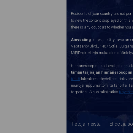
Residents of your country are not perm
to view the content displayed on this 
there is any doubt as to whether you a
Ainvesting
on rekisteröity tavaramer
Vaptsarov Blvd., 1407 Sofia, Bulgaria.
MiFID-direktiivin mukaisten sääntel
Hinnanerosopimukset ovat monimutkai
tämän tarjoajan hinnanerosopimu
tästä
lukeaksesi täydellisen riskivar
neuvoja riippumattomilta tahoilta. Täll
tarpeitasi. Sinun tulisi tutkia
Käyttöe
Tietoja meistä
Ehdot ja s