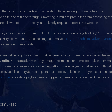
itted to register to trade with Ainvesting.
By accessing this website you confirm 
website and to trade through Ainvesting. If you are prohibited from accessing the 
re allowed to trade or not, you are kindly requested to exit this website.
kki, jonka omistaa Up Trend LTD, Bulgariassa rekisteröity yritys UIC/PIC-tunnuk
 Yritys on valtuutettu, lisensoitu ja sitä valvoo
Bulgarian rahoitusvalvontavira
yvaatimusten mukaisesti.
sia välineitä, joissa on suuri riski nopeasta rahan menettämisestä vivutuksen
ksiin.
Kannattaakin miettiä, ymmärrätkö, miten hinnanerosopimukset toimivat 
oituksemme ja varmistaaksesi ennen jatkamista, että ymmärrät asiaan liittyvät 
e sivustolle sisältyvä ja sillä julkaistut tiedot ovat luonteeltaan yleisiä, eikä niis
htomme
tarkasti ja pyytää neuvoja riippumattomalta taholta ennen kuin päätät, o
opimukset