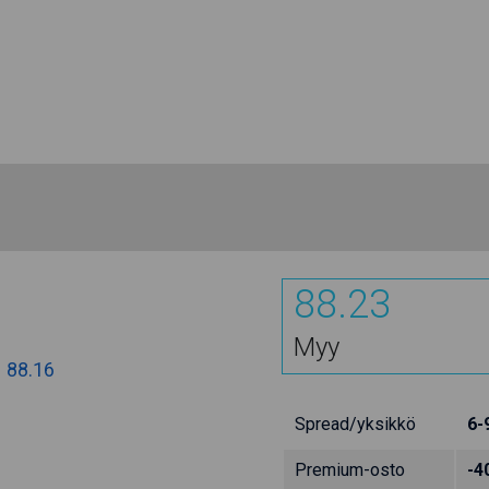
88.23
Myy
:
88.16
Spread/yksikkö
6-
Premium-osto
-4