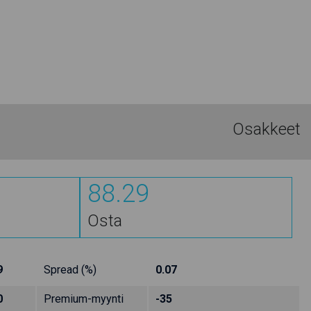
Osakkeet
88.29
Osta
9
Spread (%)
0.07
0
Premium-myynti
-35