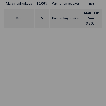
Marginaalivakuus
10.00%
Vanhenemispäivä
n/a
Mon - Fri:
Vipu
5
Kaupankäyntiaika
7am -
3:30pm