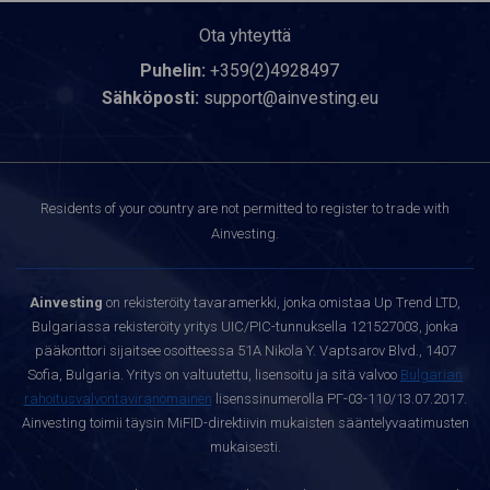
Ota yhteyttä
Puhelin:
+359(2)4928497
Sähköposti:
support@ainvesting.eu
Residents of your country are not permitted to register to trade with
Ainvesting.
Ainvesting
on rekisteröity tavaramerkki, jonka omistaa Up Trend LTD,
Bulgariassa rekisteröity yritys UIC/PIC-tunnuksella 121527003, jonka
pääkonttori sijaitsee osoitteessa 51A Nikola Y. Vaptsarov Blvd., 1407
Sofia, Bulgaria. Yritys on valtuutettu, lisensoitu ja sitä valvoo
Bulgarian
rahoitusvalvontaviranomainen
lisenssinumerolla РГ-03-110/13.07.2017.
Ainvesting toimii täysin MiFID-direktiivin mukaisten sääntelyvaatimusten
mukaisesti.