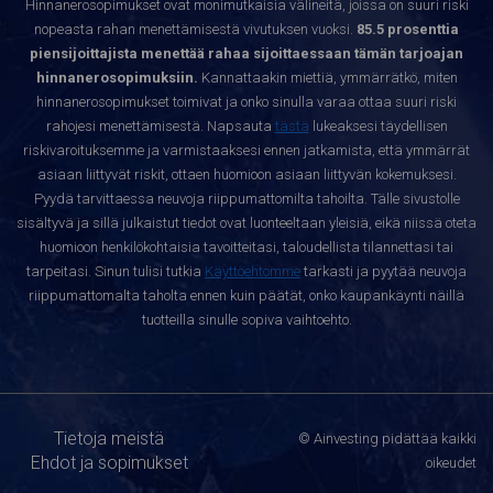
Hinnanerosopimukset ovat monimutkaisia välineitä, joissa on suuri riski
nopeasta rahan menettämisestä vivutuksen vuoksi.
85.5 prosenttia
piensijoittajista menettää rahaa sijoittaessaan tämän tarjoajan
hinnanerosopimuksiin.
Kannattaakin miettiä, ymmärrätkö, miten
hinnanerosopimukset toimivat ja onko sinulla varaa ottaa suuri riski
rahojesi menettämisestä. Napsauta
tästä
lukeaksesi täydellisen
riskivaroituksemme ja varmistaaksesi ennen jatkamista, että ymmärrät
asiaan liittyvät riskit, ottaen huomioon asiaan liittyvän kokemuksesi.
Pyydä tarvittaessa neuvoja riippumattomilta tahoilta. Tälle sivustolle
sisältyvä ja sillä julkaistut tiedot ovat luonteeltaan yleisiä, eikä niissä oteta
huomioon henkilökohtaisia tavoitteitasi, taloudellista tilannettasi tai
tarpeitasi. Sinun tulisi tutkia
Käyttöehtomme
tarkasti ja pyytää neuvoja
riippumattomalta taholta ennen kuin päätät, onko kaupankäynti näillä
tuotteilla sinulle sopiva vaihtoehto.
Tietoja meistä
© Ainvesting pidättää kaikki
Ehdot ja sopimukset
oikeudet