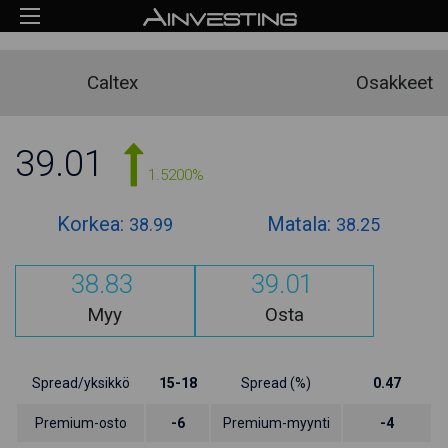
Caltex
Osakkeet
39.01
1.5200%
Korkea:
Matala:
38.99
38.25
38.83
39.01
Myy
Osta
Spread/yksikkö
15-18
Spread (%)
0.47
Premium-osto
-6
Premium-myynti
-4