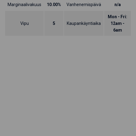
Marginaalivakuus
10.00%
Vanhenemispäivä
n/a
Mon - Fri:
Vipu
5
Kaupankäyntiaika
12am -
6am