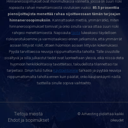
Hinnanerosopimukset ovat monimutkaisia välineitä, joissa on suuri riski
nopeasta rahan menettämisestä vivutuksen vuoksi.
85.5 prosenttia
piensijoittajista menettää rahaa sijoittaessaan tämän tarjoajan
hinnanerosopimuksiin.
Kannattaakin miettiä, ymmärrätkö, miten
hinnanerosopimukset toimivat ja onko sinulla varaa ottaa suuri riski
rahojesi menettämisestä. Napsauta
tästä
lukeaksesi täydellisen
riskivaroituksemme ja varmistaaksesi ennen jatkamista, että ymmärrät
asiaan liittyvät riskit, ottaen huomioon asiaan liittyvän kokemuksesi.
Pyydä tarvittaessa neuvoja riippumattomilta tahoilta. Tälle sivustolle
sisältyvä ja sillä julkaistut tiedot ovat luonteeltaan yleisiä, eikä niissä oteta
huomioon henkilökohtaisia tavoitteitasi, taloudellista tilannettasi tai
tarpeitasi. Sinun tulisi tutkia
Käyttöehtomme
tarkasti ja pyytää neuvoja
riippumattomalta taholta ennen kuin päätät, onko kaupankäynti näillä
tuotteilla sinulle sopiva vaihtoehto.
Tietoja meistä
© Ainvesting pidättää kaikki
Ehdot ja sopimukset
oikeudet