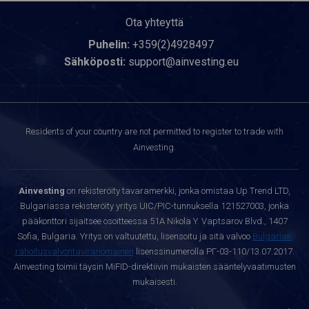
Ota yhteyttä
Puhelin:
+359(2)4928497
Sähköposti:
support@ainvesting.eu
Residents of your country are not permitted to register to trade with
Ainvesting.
Ainvesting
on rekisteröity tavaramerkki, jonka omistaa Up Trend LTD,
Bulgariassa rekisteröity yritys UIC/PIC-tunnuksella 121527003, jonka
pääkonttori sijaitsee osoitteessa 51A Nikola Y. Vaptsarov Blvd., 1407
Sofia, Bulgaria. Yritys on valtuutettu, lisensoitu ja sitä valvoo
Bulgarian
rahoitusvalvontaviranomainen
lisenssinumerolla РГ-03-110/13.07.2017.
Ainvesting toimii täysin MiFID-direktiivin mukaisten sääntelyvaatimusten
mukaisesti.