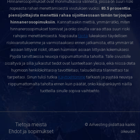
Hinnanerosopimukset ovat monimutkaisia välineitä, joissa on suuri riski
nopeasta rahan menettämisestä vivutuksen vuoksi.
85.5 prosenttia
piensijoittajista menettää rahaa sijoittaessaan tämän tarjoajan
hinnanerosopimuksiin.
Kannattaakin miettiä, ymmärrätkö, miten
hinnanerosopimukset toimivat ja onko sinulla varaa ottaa suuri riski
rahojesi menettämisestä. Napsauta
tästä
lukeaksesi täydellisen
riskivaroituksemme ja varmistaaksesi ennen jatkamista, että ymmärrät
asiaan liittyvät riskit, ottaen huomioon asiaan liittyvän kokemuksesi.
Pyydä tarvittaessa neuvoja riippumattomilta tahoilta. Tälle sivustolle
sisältyvä ja sillä julkaistut tiedot ovat luonteeltaan yleisiä, eikä niissä oteta
huomioon henkilökohtaisia tavoitteitasi, taloudellista tilannettasi tai
tarpeitasi. Sinun tulisi tutkia
Käyttöehtomme
tarkasti ja pyytää neuvoja
riippumattomalta taholta ennen kuin päätät, onko kaupankäynti näillä
tuotteilla sinulle sopiva vaihtoehto.
Tietoja meistä
© Ainvesting pidättää kaikki
Ehdot ja sopimukset
oikeudet