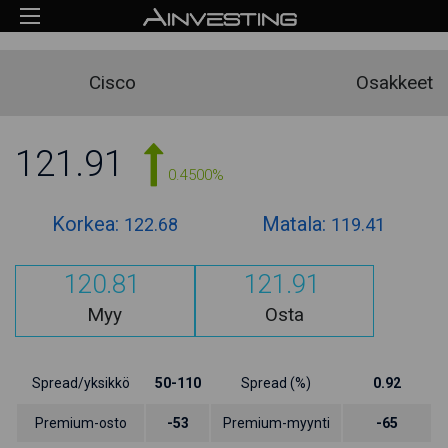
Cisco
Osakkeet
121.91
0.4500%
Korkea:
Matala:
122.68
119.41
120.81
121.91
Myy
Osta
Spread/yksikkö
50-110
Spread (%)
0.92
Premium-osto
-53
Premium-myynti
-65