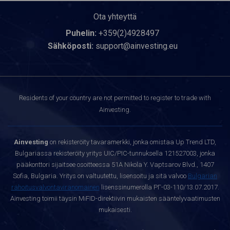
Ota yhteyttä
Puhelin:
+359(2)4928497
Sähköposti:
support@ainvesting.eu
Residents of your country are not permitted to register to trade with
Ainvesting.
Ainvesting
on rekisteröity tavaramerkki, jonka omistaa Up Trend LTD,
Bulgariassa rekisteröity yritys UIC/PIC-tunnuksella 121527003, jonka
pääkonttori sijaitsee osoitteessa 51A Nikola Y. Vaptsarov Blvd., 1407
Sofia, Bulgaria. Yritys on valtuutettu, lisensoitu ja sitä valvoo
Bulgarian
rahoitusvalvontaviranomainen
lisenssinumerolla РГ-03-110/13.07.2017.
Ainvesting toimii täysin MiFID-direktiivin mukaisten sääntelyvaatimusten
mukaisesti.