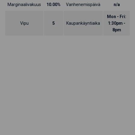
Marginaalivakuus
10.00%
Vanhenemispäivä
n/a
Mon - Fri:
Vipu
5
Kaupankäyntiaika
1:30pm -
8pm