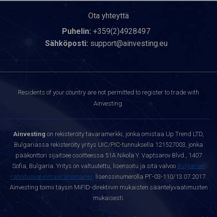
Ota yhteyttä
Puhelin:
+359(2)4928497
Sähköposti:
support@ainvesting.eu
Residents of your country are not permitted to register to trade with
Ainvesting.
Ainvesting
on rekisteröity tavaramerkki, jonka omistaa Up Trend LTD,
Bulgariassa rekisteröity yritys UIC/PIC-tunnuksella 121527003, jonka
pääkonttori sijaitsee osoitteessa 51A Nikola Y. Vaptsarov Blvd., 1407
Sofia, Bulgaria. Yritys on valtuutettu, lisensoitu ja sitä valvoo
Bulgarian
rahoitusvalvontaviranomainen
lisenssinumerolla РГ-03-110/13.07.2017.
Ainvesting toimii täysin MiFID-direktiivin mukaisten sääntelyvaatimusten
mukaisesti.