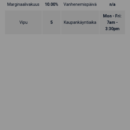
Marginaalivakuus
10.00%
Vanhenemispäivä
n/a
Mon - Fri:
Vipu
5
Kaupankäyntiaika
7am -
3:30pm