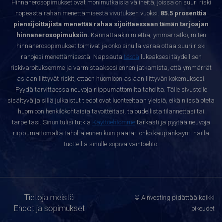
Hinnanerosopimukset ovat monimutkaisia välineitä, joissa on suuri riski
nopeasta rahan menettämisestä vivutuksen vuoksi.
85.5 prosenttia
piensijoittajista menettää rahaa sijoittaessaan tämän tarjoajan
hinnanerosopimuksiin.
Kannattaakin miettiä, ymmärrätkö, miten
hinnanerosopimukset toimivat ja onko sinulla varaa ottaa suuri riski
rahojesi menettämisestä. Napsauta
tästä
lukeaksesi täydellisen
riskivaroituksemme ja varmistaaksesi ennen jatkamista, että ymmärrät
asiaan liittyvät riskit, ottaen huomioon asiaan liittyvän kokemuksesi.
Pyydä tarvittaessa neuvoja riippumattomilta tahoilta. Tälle sivustolle
sisältyvä ja sillä julkaistut tiedot ovat luonteeltaan yleisiä, eikä niissä oteta
huomioon henkilökohtaisia tavoitteitasi, taloudellista tilannettasi tai
tarpeitasi. Sinun tulisi tutkia
Käyttöehtomme
tarkasti ja pyytää neuvoja
riippumattomalta taholta ennen kuin päätät, onko kaupankäynti näillä
tuotteilla sinulle sopiva vaihtoehto.
Tietoja meistä
© Ainvesting pidättää kaikki
Ehdot ja sopimukset
oikeudet