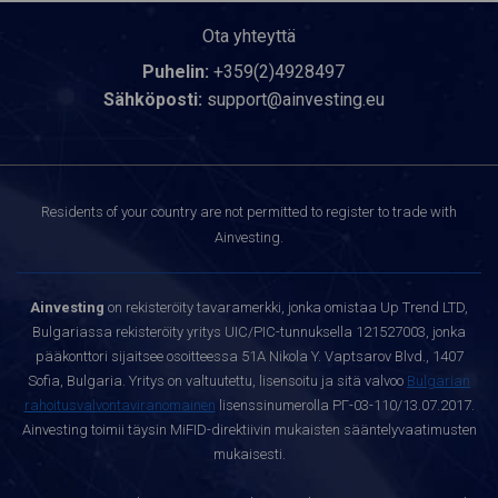
Ota yhteyttä
Puhelin:
+359(2)4928497
Sähköposti:
support@ainvesting.eu
Residents of your country are not permitted to register to trade with
Ainvesting.
Ainvesting
on rekisteröity tavaramerkki, jonka omistaa Up Trend LTD,
Bulgariassa rekisteröity yritys UIC/PIC-tunnuksella 121527003, jonka
pääkonttori sijaitsee osoitteessa 51A Nikola Y. Vaptsarov Blvd., 1407
Sofia, Bulgaria. Yritys on valtuutettu, lisensoitu ja sitä valvoo
Bulgarian
rahoitusvalvontaviranomainen
lisenssinumerolla РГ-03-110/13.07.2017.
Ainvesting toimii täysin MiFID-direktiivin mukaisten sääntelyvaatimusten
mukaisesti.