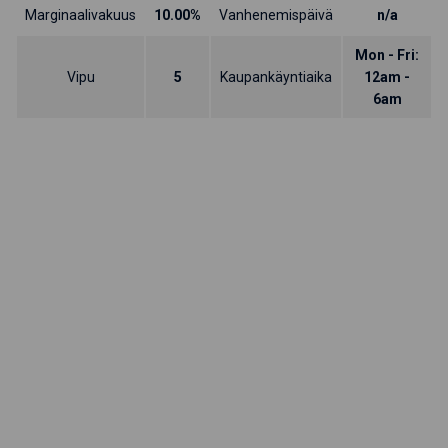
Marginaalivakuus
10.00%
Vanhenemispäivä
n/a
Mon - Fri:
Vipu
5
Kaupankäyntiaika
12am -
6am