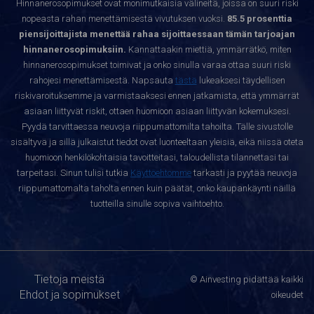
Hinnanerosopimukset ovat monimutkaisia välineitä, joissa on suuri riski
nopeasta rahan menettämisestä vivutuksen vuoksi.
85.5 prosenttia
piensijoittajista menettää rahaa sijoittaessaan tämän tarjoajan
hinnanerosopimuksiin.
Kannattaakin miettiä, ymmärrätkö, miten
hinnanerosopimukset toimivat ja onko sinulla varaa ottaa suuri riski
rahojesi menettämisestä. Napsauta
tästä
lukeaksesi täydellisen
riskivaroituksemme ja varmistaaksesi ennen jatkamista, että ymmärrät
asiaan liittyvät riskit, ottaen huomioon asiaan liittyvän kokemuksesi.
Pyydä tarvittaessa neuvoja riippumattomilta tahoilta. Tälle sivustolle
sisältyvä ja sillä julkaistut tiedot ovat luonteeltaan yleisiä, eikä niissä oteta
huomioon henkilökohtaisia tavoitteitasi, taloudellista tilannettasi tai
tarpeitasi. Sinun tulisi tutkia
Käyttöehtomme
tarkasti ja pyytää neuvoja
riippumattomalta taholta ennen kuin päätät, onko kaupankäynti näillä
tuotteilla sinulle sopiva vaihtoehto.
Tietoja meistä
© Ainvesting pidättää kaikki
Ehdot ja sopimukset
oikeudet