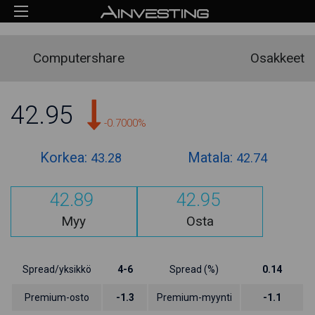
Computershare
Osakkeet
42.95
-0.7000%
Korkea:
Matala:
43.28
42.74
42.89
42.95
Myy
Osta
Spread/yksikkö
4-6
Spread (%)
0.14
Premium-osto
-1.3
Premium-myynti
-1.1