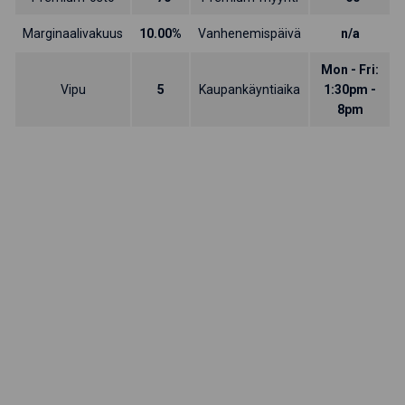
Marginaalivakuus
10.00%
Vanhenemispäivä
n/a
Mon - Fri:
Vipu
5
Kaupankäyntiaika
1:30pm -
8pm