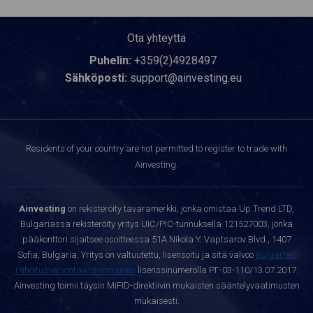
Ota yhteyttä
Puhelin:
+359(2)4928497
Sähköposti:
support@ainvesting.eu
Residents of your country are not permitted to register to trade with
Ainvesting.
Ainvesting
on rekisteröity tavaramerkki, jonka omistaa Up Trend LTD,
Bulgariassa rekisteröity yritys UIC/PIC-tunnuksella 121527003, jonka
pääkonttori sijaitsee osoitteessa 51A Nikola Y. Vaptsarov Blvd., 1407
Sofia, Bulgaria. Yritys on valtuutettu, lisensoitu ja sitä valvoo
Bulgarian
rahoitusvalvontaviranomainen
lisenssinumerolla РГ-03-110/13.07.2017.
Ainvesting toimii täysin MiFID-direktiivin mukaisten sääntelyvaatimusten
mukaisesti.