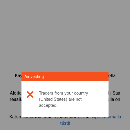
Käy kauppaa yli 1 000 kansainvälisellä osakkeella
Ainvesting
Ainvestingin CFD-kaupankäyntialustalla.
Traders from your country
Aloita instrumentin
Copa(CPA)
CFD-kaupankäynti. Saa
(United States) are not
reaaliaikaisia tarjouksia ja nosta osinkoja, jos sinulla on
accepted.
itse osake.
Katso lisätietoa tästä sijoitustuotteesta
napsauttamalla
tästä