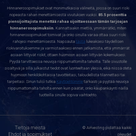
Hinnanerosopimukset ovat monimutkaisia välineitä, joissa on suuri riski
nopeasta rahan menettämisestä vivutuksen vuoksi.
85.5 prosenttia
piensijoittajista menettää rahaa sijoittaessaan tämän tarjoajan
hinnanerosopimuksiin.
Kannattaakin miettiä, ymmärrätkö, miten
hinnanerosopimukset toimivat ja onko sinulla varaa ottaa suuri riski
rahojesi menettämisestä. Napsauta
tästä
lukeaksesi täydellisen
riskivaroituksemme ja varmistaaksesi ennen jatkamista, että ymmärrät
asiaan liittyvät riskit, ottaen huomioon asiaan liittyvän kokemuksesi.
Pyydä tarvittaessa neuvoja riippumattomilta tahoilta. Tälle sivustolle
sisältyvä ja sillä julkaistut tiedot ovat luonteeltaan yleisiä, eikä niissä oteta
huomioon henkilökohtaisia tavoitteitasi, taloudellista tilannettasi tai
tarpeitasi. Sinun tulisi tutkia
Käyttöehtomme
tarkasti ja pyytää neuvoja
riippumattomalta taholta ennen kuin päätät, onko kaupankäynti näillä
tuotteilla sinulle sopiva vaihtoehto.
Tietoja meistä
© Ainvesting pidättää kaikki
Ehdot ja sopimukset
oikeudet