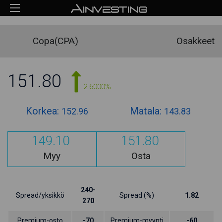
Copa(CPA)
Osakkeet
151.80
2.6000%
Korkea:
Matala:
152.96
143.83
149.10
151.80
Myy
Osta
240-
Spread/yksikkö
Spread (%)
1.82
270
Premium-osto
-70
Premium-myynti
-60