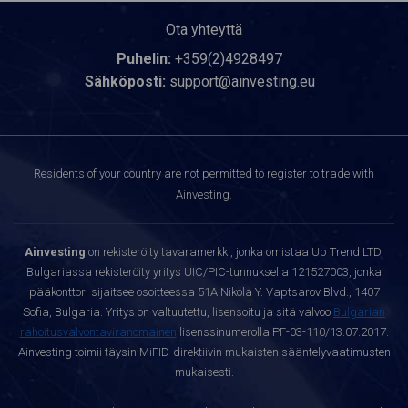
Ota yhteyttä
Puhelin:
+359(2)4928497
Sähköposti:
support@ainvesting.eu
Residents of your country are not permitted to register to trade with
Ainvesting.
Ainvesting
on rekisteröity tavaramerkki, jonka omistaa Up Trend LTD,
Bulgariassa rekisteröity yritys UIC/PIC-tunnuksella 121527003, jonka
pääkonttori sijaitsee osoitteessa 51A Nikola Y. Vaptsarov Blvd., 1407
Sofia, Bulgaria. Yritys on valtuutettu, lisensoitu ja sitä valvoo
Bulgarian
rahoitusvalvontaviranomainen
lisenssinumerolla РГ-03-110/13.07.2017.
Ainvesting toimii täysin MiFID-direktiivin mukaisten sääntelyvaatimusten
mukaisesti.