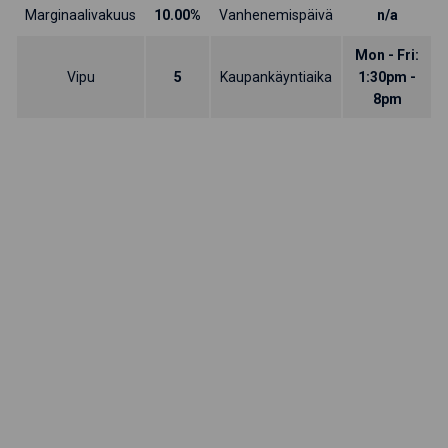
Marginaalivakuus
10.00%
Vanhenemispäivä
n/a
Mon - Fri:
Vipu
5
Kaupankäyntiaika
1:30pm -
8pm