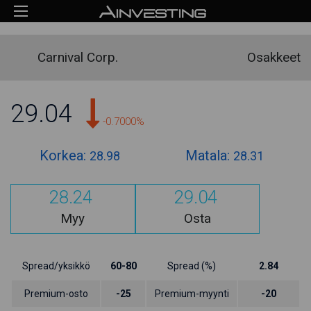
Carnival Corp.
Osakkeet
29.04
-0.7000%
Korkea:
Matala:
28.98
28.31
28.24
29.04
Myy
Osta
Spread/yksikkö
60-80
Spread (%)
2.84
Premium-osto
-25
Premium-myynti
-20