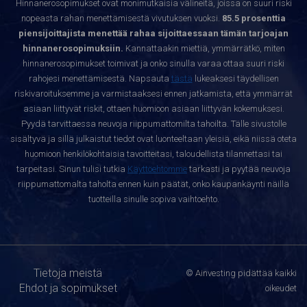
Hinnanerosopimukset ovat monimutkaisia välineitä, joissa on suuri riski
nopeasta rahan menettämisestä vivutuksen vuoksi.
85.5 prosenttia
piensijoittajista menettää rahaa sijoittaessaan tämän tarjoajan
hinnanerosopimuksiin.
Kannattaakin miettiä, ymmärrätkö, miten
hinnanerosopimukset toimivat ja onko sinulla varaa ottaa suuri riski
rahojesi menettämisestä. Napsauta
tästä
lukeaksesi täydellisen
riskivaroituksemme ja varmistaaksesi ennen jatkamista, että ymmärrät
asiaan liittyvät riskit, ottaen huomioon asiaan liittyvän kokemuksesi.
Pyydä tarvittaessa neuvoja riippumattomilta tahoilta. Tälle sivustolle
sisältyvä ja sillä julkaistut tiedot ovat luonteeltaan yleisiä, eikä niissä oteta
huomioon henkilökohtaisia tavoitteitasi, taloudellista tilannettasi tai
tarpeitasi. Sinun tulisi tutkia
Käyttöehtomme
tarkasti ja pyytää neuvoja
riippumattomalta taholta ennen kuin päätät, onko kaupankäynti näillä
tuotteilla sinulle sopiva vaihtoehto.
Tietoja meistä
© Ainvesting pidättää kaikki
Ehdot ja sopimukset
oikeudet