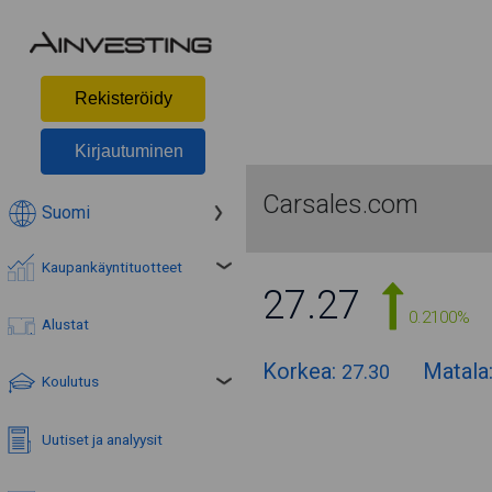
Rekisteröidy
Kirjautuminen
Carsales.com
Suomi
Kaupankäyntituotteet
27.27
0.2100%
Alustat
Korkea:
Matala
27.30
Koulutus
Uutiset ja analyysit