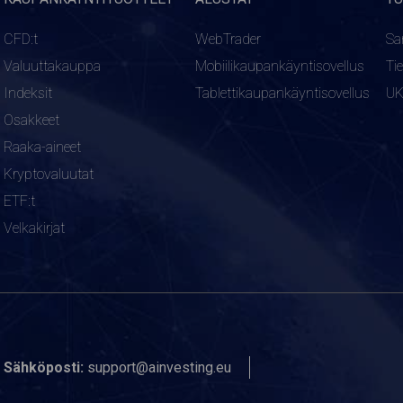
CFD:t
WebTrader
Sa
Valuuttakauppa
Mobiilikaupankäyntisovellus
Ti
Indeksit
Tablettikaupankäyntisovellus
U
Osakkeet
Raaka-aineet
Kryptovaluutat
ETF:t
Velkakirjat
Sähköposti:
support@ainvesting.eu