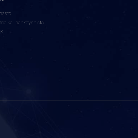
nasto
etoa kaupankäynnistä
KK