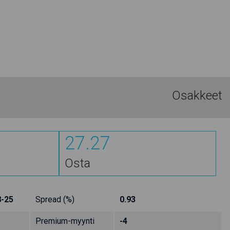
Osakkeet
27.27
Osta
8-25
Spread (%)
0.93
Premium-myynti
-4