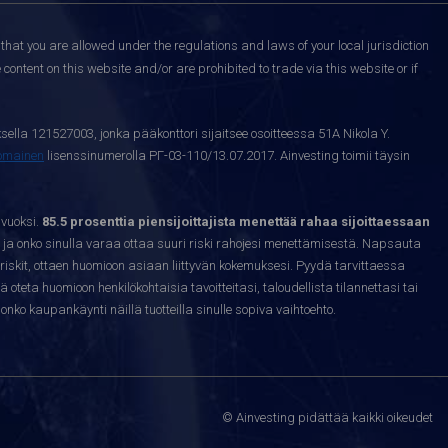
that you are allowed under the regulations and laws of your local jurisdiction
content on this website and/or are prohibited to trade via this website or if
sella 121527003, jonka pääkonttori sijaitsee osoitteessa 51A Nikola Y.
nomainen
lisenssinumerolla РГ-03-110/13.07.2017. Ainvesting toimii täysin
 vuoksi.
85.5 prosenttia piensijoittajista menettää rahaa sijoittaessaan
ja onko sinulla varaa ottaa suuri riski rahojesi menettämisestä. Napsauta
riskit, ottaen huomioon asiaan liittyvän kokemuksesi. Pyydä tarvittaessa
sä oteta huomioon henkilökohtaisia tavoitteitasi, taloudellista tilannettasi tai
nko kaupankäynti näillä tuotteilla sinulle sopiva vaihtoehto.
© Ainvesting pidättää kaikki oikeudet