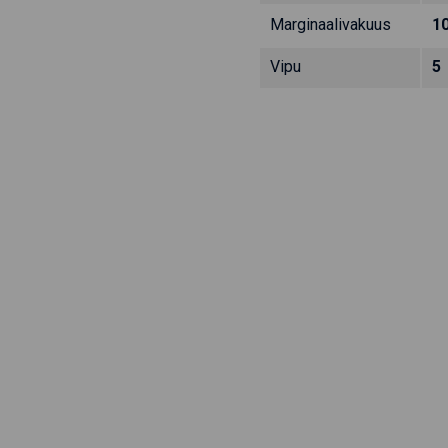
Marginaalivakuus
1
Vipu
5