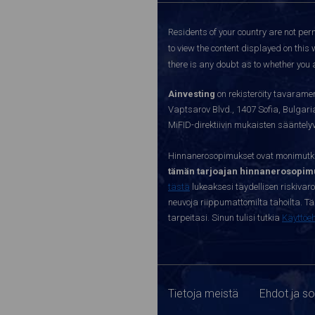
Residents of your country are not perm
to view the content displayed on this 
there is any doubt as to whether you a
Ainvesting
on rekisteröity tavaramer
Vaptsarov Blvd., 1407 Sofia, Bulgaria.
MiFID-direktiivin mukaisten sääntel
Hinnanerosopimukset ovat monimutkai
tämän tarjoajan hinnanerosopimu
tästä
lukeaksesi täydellisen riskivar
neuvoja riippumattomilta tahoilta. Täll
tarpeitasi. Sinun tulisi tutkia
Käyttöe
Tietoja meistä
Ehdot ja s