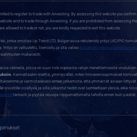
itted to register to trade with Ainvesting.
By accessing this website you confirm 
website and to trade through Ainvesting. If you are prohibited from accessing the 
re allowed to trade or not, you are kindly requested to exit this website.
kki, jonka omistaa Up Trend LTD, Bulgariassa rekisteröity yritys UIC/PIC-tunnuk
 Yritys on valtuutettu, lisensoitu ja sitä valvoo
Bulgarian rahoitusvalvontavira
yvaatimusten mukaisesti.
sia välineitä, joissa on suuri riski nopeasta rahan menettämisestä vivutuksen
ksiin.
Kannattaakin miettiä, ymmärrätkö, miten hinnanerosopimukset toimivat 
oituksemme ja varmistaaksesi ennen jatkamista, että ymmärrät asiaan liittyvät 
e sivustolle sisältyvä ja sillä julkaistut tiedot ovat luonteeltaan yleisiä, eikä niis
htomme
tarkasti ja pyytää neuvoja riippumattomalta taholta ennen kuin päätät, o
opimukset