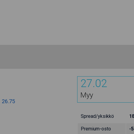
27.02
Myy
:
26.75
Spread/yksikkö
1
Premium-osto
-5