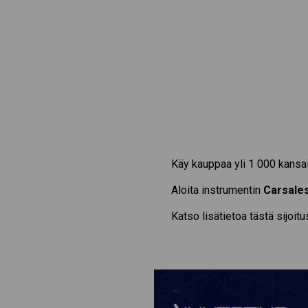
Käy kauppaa yli 1 000 kansai
Aloita instrumentin
Carsale
Katso lisätietoa tästä sijoit