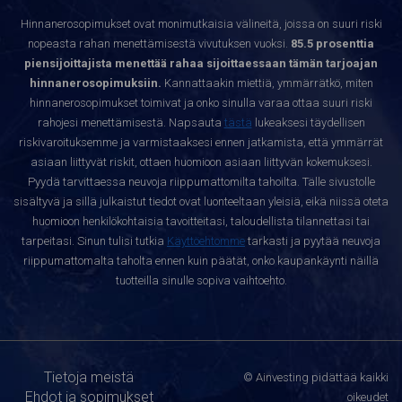
Hinnanerosopimukset ovat monimutkaisia välineitä, joissa on suuri riski
nopeasta rahan menettämisestä vivutuksen vuoksi.
85.5 prosenttia
piensijoittajista menettää rahaa sijoittaessaan tämän tarjoajan
hinnanerosopimuksiin.
Kannattaakin miettiä, ymmärrätkö, miten
hinnanerosopimukset toimivat ja onko sinulla varaa ottaa suuri riski
rahojesi menettämisestä. Napsauta
tästä
lukeaksesi täydellisen
riskivaroituksemme ja varmistaaksesi ennen jatkamista, että ymmärrät
asiaan liittyvät riskit, ottaen huomioon asiaan liittyvän kokemuksesi.
Pyydä tarvittaessa neuvoja riippumattomilta tahoilta. Tälle sivustolle
sisältyvä ja sillä julkaistut tiedot ovat luonteeltaan yleisiä, eikä niissä oteta
huomioon henkilökohtaisia tavoitteitasi, taloudellista tilannettasi tai
tarpeitasi. Sinun tulisi tutkia
Käyttöehtomme
tarkasti ja pyytää neuvoja
riippumattomalta taholta ennen kuin päätät, onko kaupankäynti näillä
tuotteilla sinulle sopiva vaihtoehto.
Tietoja meistä
© Ainvesting pidättää kaikki
Ehdot ja sopimukset
oikeudet