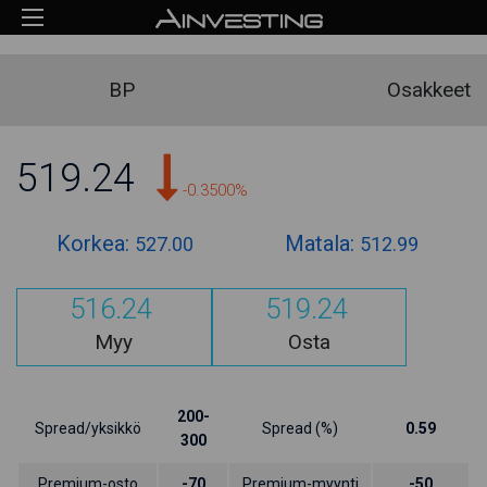
BP
Osakkeet
519.24
-0.3500%
Korkea:
Matala:
527.00
512.99
516.24
519.24
Myy
Osta
200-
Spread/yksikkö
Spread (%)
0.59
300
Premium-osto
-70
Premium-myynti
-50