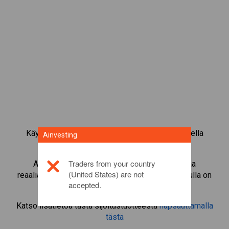
Käy kauppaa yli 1 000 kansainvälisellä osakkeella
Ainvesting
Ainvestingin CFD-kaupankäyntialustalla.
Traders from your country
Aloita instrumentin
BP
CFD-kaupankäynti. Saa
(United States) are not
reaaliaikaisia tarjouksia ja nosta osinkoja, jos sinulla on
accepted.
itse osake.
Katso lisätietoa tästä sijoitustuotteesta
napsauttamalla
tästä