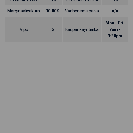
Marginaalivakuus
10.00%
Vanhenemispäivä
n/a
Mon - Fri:
Vipu
5
Kaupankäyntiaika
7am -
3:30pm