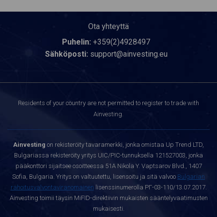
Ota yhteyttä
Puhelin:
+359(2)4928497
Sähköposti:
support@ainvesting.eu
Residents of your country are not permitted to register to trade with
Ainvesting.
Ainvesting
on rekisteröity tavaramerkki, jonka omistaa Up Trend LTD,
Bulgariassa rekisteröity yritys UIC/PIC-tunnuksella 121527003, jonka
pääkonttori sijaitsee osoitteessa 51A Nikola Y. Vaptsarov Blvd., 1407
Sofia, Bulgaria. Yritys on valtuutettu, lisensoitu ja sitä valvoo
Bulgarian
rahoitusvalvontaviranomainen
lisenssinumerolla РГ-03-110/13.07.2017.
Ainvesting toimii täysin MiFID-direktiivin mukaisten sääntelyvaatimusten
mukaisesti.