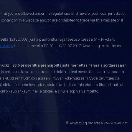
that you are allowed under the regulations and laws of your local jurisdiction
content on this website and/or are prohibited to trade via this website or if
sella 121527003, jonka pääkonttori sijaitsee osoitteessa 51A Nikola Y.
nomainen
lisenssinumerolla РГ-03-110/13.07.2017. Ainvesting toimii täysin
 vuoksi.
85.5 prosenttia piensijoittajista menettää rahaa sijoittaessaan
ja onko sinulla varaa ottaa suuri riski rahojesi menettämisestä. Napsauta
riskit, ottaen huomioon asiaan liittyvän kokemuksesi. Pyydä tarvittaessa
sä oteta huomioon henkilökohtaisia tavoitteitasi, taloudellista tilannettasi tai
nko kaupankäynti näillä tuotteilla sinulle sopiva vaihtoehto.
© Ainvesting pidättää kaikki oikeudet