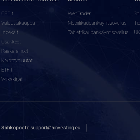
CFD:t
WebTrader
Sa
Valuuttakauppa
Mobiilikaupankäyntisovellus
Ti
Indeksit
Tablettikaupankäyntisovellus
U
Osakkeet
Raaka-aineet
Kryptovaluutat
ETF:t
Velkakirjat
Sähköposti:
support@ainvesting.eu