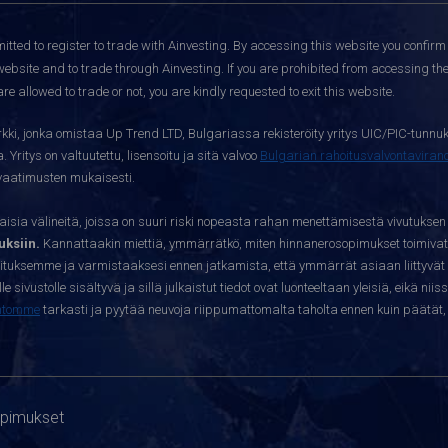
itted to register to trade with Ainvesting.
By accessing this website you confirm 
website and to trade through Ainvesting. If you are prohibited from accessing the 
re allowed to trade or not, you are kindly requested to exit this website.
kki, jonka omistaa Up Trend LTD, Bulgariassa rekisteröity yritys UIC/PIC-tunnuk
 Yritys on valtuutettu, lisensoitu ja sitä valvoo
Bulgarian rahoitusvalvontavira
yvaatimusten mukaisesti.
sia välineitä, joissa on suuri riski nopeasta rahan menettämisestä vivutuksen
ksiin.
Kannattaakin miettiä, ymmärrätkö, miten hinnanerosopimukset toimivat 
oituksemme ja varmistaaksesi ennen jatkamista, että ymmärrät asiaan liittyvät 
e sivustolle sisältyvä ja sillä julkaistut tiedot ovat luonteeltaan yleisiä, eikä niis
htomme
tarkasti ja pyytää neuvoja riippumattomalta taholta ennen kuin päätät, o
opimukset