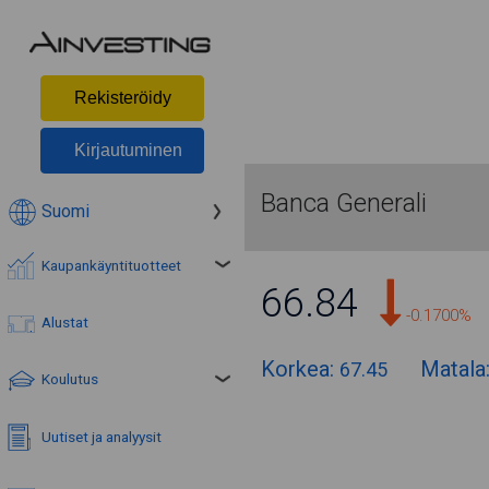
Rekisteröidy
Kirjautuminen
Banca Generali
Suomi
Kaupankäyntituotteet
66.84
-0.1700%
Alustat
Korkea:
Matala
67.45
Koulutus
Uutiset ja analyysit