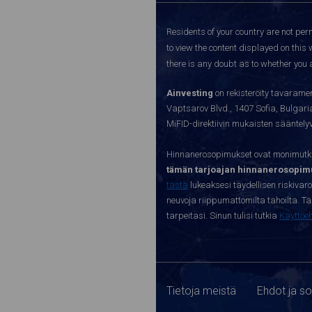
Residents of your country are not perm
to view the content displayed on this 
there is any doubt as to whether you a
Ainvesting
on rekisteröity tavaramer
Vaptsarov Blvd., 1407 Sofia, Bulgaria.
MiFID-direktiivin mukaisten sääntel
Hinnanerosopimukset ovat monimutkai
tämän tarjoajan hinnanerosopimu
tästä
lukeaksesi täydellisen riskivar
neuvoja riippumattomilta tahoilta. Täll
tarpeitasi. Sinun tulisi tutkia
Käyttöe
Tietoja meistä
Ehdot ja s