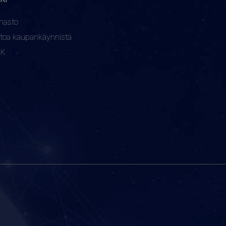
nasto
etoa kaupankäynnistä
KK