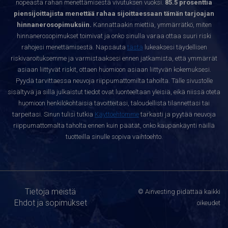
nopeasta rahan menettämisestä vivutuksen vuoksi.
85.5 prosenttia
piensijoittajista menettää rahaa sijoittaessaan tämän tarjoajan
hinnanerosopimuksiin.
Kannattaakin miettiä, ymmärrätkö, miten
hinnanerosopimukset toimivat ja onko sinulla varaa ottaa suuri riski
rahojesi menettämisestä. Napsauta
tästä
lukeaksesi täydellisen
riskivaroituksemme ja varmistaaksesi ennen jatkamista, että ymmärrät
asiaan liittyvät riskit, ottaen huomioon asiaan liittyvän kokemuksesi.
Pyydä tarvittaessa neuvoja riippumattomilta tahoilta. Tälle sivustolle
sisältyvä ja sillä julkaistut tiedot ovat luonteeltaan yleisiä, eikä niissä oteta
huomioon henkilökohtaisia tavoitteitasi, taloudellista tilannettasi tai
tarpeitasi. Sinun tulisi tutkia
Käyttöehtomme
tarkasti ja pyytää neuvoja
riippumattomalta taholta ennen kuin päätät, onko kaupankäynti näillä
tuotteilla sinulle sopiva vaihtoehto.
Tietoja meistä
© Ainvesting pidättää kaikki
Ehdot ja sopimukset
oikeudet