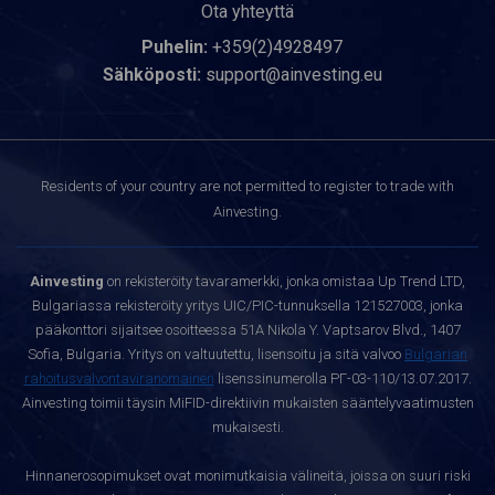
Ota yhteyttä
Puhelin:
+359(2)4928497
Sähköposti:
support@ainvesting.eu
Residents of your country are not permitted to register to trade with
Ainvesting.
Ainvesting
on rekisteröity tavaramerkki, jonka omistaa Up Trend LTD,
Bulgariassa rekisteröity yritys UIC/PIC-tunnuksella 121527003, jonka
pääkonttori sijaitsee osoitteessa 51A Nikola Y. Vaptsarov Blvd., 1407
Sofia, Bulgaria. Yritys on valtuutettu, lisensoitu ja sitä valvoo
Bulgarian
rahoitusvalvontaviranomainen
lisenssinumerolla РГ-03-110/13.07.2017.
Ainvesting toimii täysin MiFID-direktiivin mukaisten sääntelyvaatimusten
mukaisesti.
Hinnanerosopimukset ovat monimutkaisia välineitä, joissa on suuri riski