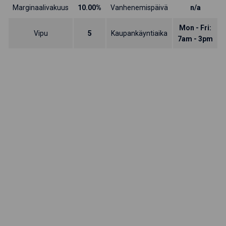
Marginaalivakuus
10.00%
Vanhenemispäivä
n/a
Mon - Fri:
Vipu
5
Kaupankäyntiaika
7am - 3pm