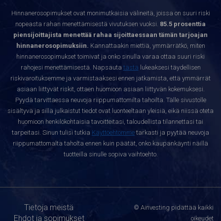
Hinnanerosopimukset ovat monimutkaisia välineitä, joissa on suuri riski
nopeasta rahan menettämisestä vivutuksen vuoksi.
85.5 prosenttia
piensijoittajista menettää rahaa sijoittaessaan tämän tarjoajan
hinnanerosopimuksiin.
Kannattaakin miettiä, ymmärrätkö, miten
hinnanerosopimukset toimivat ja onko sinulla varaa ottaa suuri riski
rahojesi menettämisestä. Napsauta
tästä
lukeaksesi täydellisen
riskivaroituksemme ja varmistaaksesi ennen jatkamista, että ymmärrät
asiaan liittyvät riskit, ottaen huomioon asiaan liittyvän kokemuksesi.
Pyydä tarvittaessa neuvoja riippumattomilta tahoilta. Tälle sivustolle
sisältyvä ja sillä julkaistut tiedot ovat luonteeltaan yleisiä, eikä niissä oteta
huomioon henkilökohtaisia tavoitteitasi, taloudellista tilannettasi tai
tarpeitasi. Sinun tulisi tutkia
Käyttöehtomme
tarkasti ja pyytää neuvoja
riippumattomalta taholta ennen kuin päätät, onko kaupankäynti näillä
tuotteilla sinulle sopiva vaihtoehto.
Tietoja meistä
© Ainvesting pidättää kaikki
Ehdot ja sopimukset
oikeudet