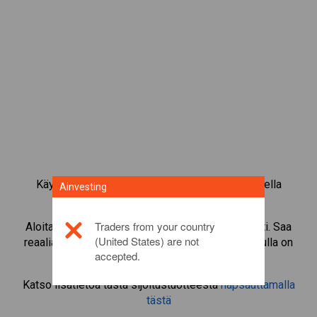
Käy kauppaa yli 1 000 kansainvälisellä osakkeella
Ainvesting
Ainvestingin CFD-kaupankäyntialustalla.
Traders from your country
Aloita instrumentin
BlackRock
CFD-kaupankäynti. Saa
(United States) are not
reaaliaikaisia tarjouksia ja nosta osinkoja, jos sinulla on
accepted.
itse osake.
Katso lisätietoa tästä sijoitustuotteesta
napsauttamalla
tästä