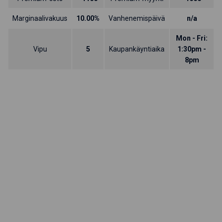
Marginaalivakuus
10.00%
Vanhenemispäivä
n/a
Mon - Fri:
Vipu
5
Kaupankäyntiaika
1:30pm -
8pm