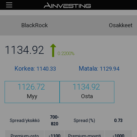
BlackRock
Osakkeet
1134.92
0.2200%
Korkea:
Matala:
1140.33
1129.94
1126.72
1134.92
Myy
Osta
700-
Spread/yksikkö
Spread (%)
0.73
820
Premium-osto
-1100
Premium-myynti
-1000