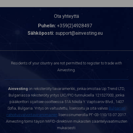
Ota yhteyttä
Puhelin:
+359(2)4928497
Sähköposti:
support@ainvesting.eu
Residents of your country are not permitted to register to trade with
Ainvesting.
Ainvesting
on rekisteröity tavaramerkki, jonka omistaa Up Trend LTD,
Bulgariassa rekisteröity yritys UIC/PIC-tunnuksella 121527003, jonka
pääkonttori sijaitsee osoitteessa 51A Nikola Y. Vaptsarov Blvd., 1407
Sofia, Bulgaria. Yritys on valtuutettu, lisensoitu ja sitä valvoo
Bulgarian
rahoitusvalvontaviranomainen
lisenssinumerolla РГ-03-110/13.07.2017.
Ainvesting toimii täysin MiFID-direktiivin mukaisten sääntelyvaatimusten
mukaisesti.