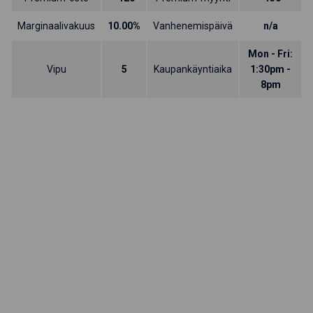
Marginaalivakuus
10.00%
Vanhenemispäivä
n/a
Mon - Fri:
Vipu
5
Kaupankäyntiaika
1:30pm -
8pm