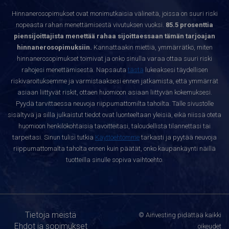
Hinnanerosopimukset ovat monimutkaisia välineitä, joissa on suuri riski
nopeasta rahan menettämisestä vivutuksen vuoksi.
85.5 prosenttia
piensijoittajista menettää rahaa sijoittaessaan tämän tarjoajan
hinnanerosopimuksiin.
Kannattaakin miettiä, ymmärrätkö, miten
hinnanerosopimukset toimivat ja onko sinulla varaa ottaa suuri riski
rahojesi menettämisestä. Napsauta
tästä
lukeaksesi täydellisen
riskivaroituksemme ja varmistaaksesi ennen jatkamista, että ymmärrät
asiaan liittyvät riskit, ottaen huomioon asiaan liittyvän kokemuksesi.
Pyydä tarvittaessa neuvoja riippumattomilta tahoilta. Tälle sivustolle
sisältyvä ja sillä julkaistut tiedot ovat luonteeltaan yleisiä, eikä niissä oteta
huomioon henkilökohtaisia tavoitteitasi, taloudellista tilannettasi tai
tarpeitasi. Sinun tulisi tutkia
Käyttöehtomme
tarkasti ja pyytää neuvoja
riippumattomalta taholta ennen kuin päätät, onko kaupankäynti näillä
tuotteilla sinulle sopiva vaihtoehto.
Tietoja meistä
© Ainvesting pidättää kaikki
Ehdot ja sopimukset
oikeudet