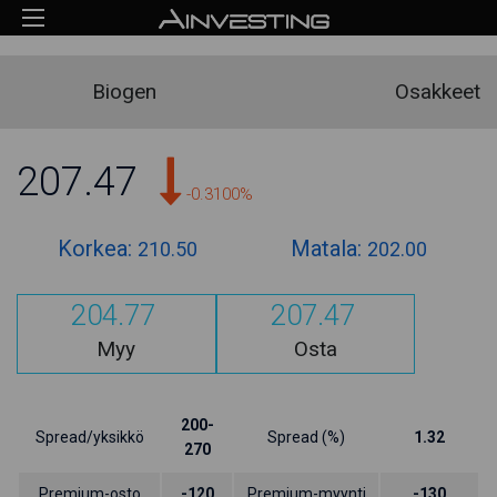
Biogen
Osakkeet
207.47
-0.3100%
Korkea:
Matala:
210.50
202.00
204.77
207.47
Myy
Osta
200-
Spread/yksikkö
Spread (%)
1.32
270
Premium-osto
-120
Premium-myynti
-130