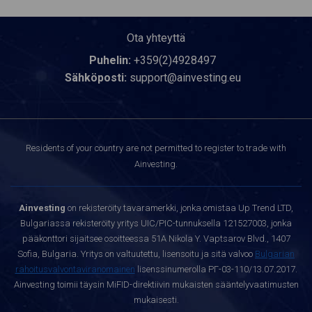
Ota yhteyttä
Puhelin:
+359(2)4928497
Sähköposti:
support@ainvesting.eu
Residents of your country are not permitted to register to trade with
Ainvesting.
Ainvesting
on rekisteröity tavaramerkki, jonka omistaa Up Trend LTD,
Bulgariassa rekisteröity yritys UIC/PIC-tunnuksella 121527003, jonka
pääkonttori sijaitsee osoitteessa 51A Nikola Y. Vaptsarov Blvd., 1407
Sofia, Bulgaria. Yritys on valtuutettu, lisensoitu ja sitä valvoo
Bulgarian
rahoitusvalvontaviranomainen
lisenssinumerolla РГ-03-110/13.07.2017.
Ainvesting toimii täysin MiFID-direktiivin mukaisten sääntelyvaatimusten
mukaisesti.