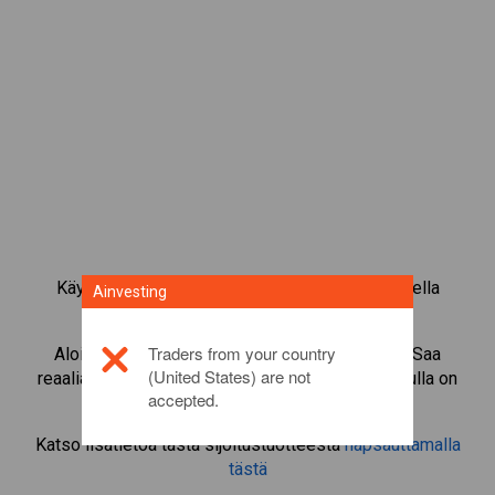
Käy kauppaa yli 1 000 kansainvälisellä osakkeella
Ainvesting
Ainvestingin CFD-kaupankäyntialustalla.
Traders from your country
Aloita instrumentin
Biogen
CFD-kaupankäynti. Saa
(United States) are not
reaaliaikaisia tarjouksia ja nosta osinkoja, jos sinulla on
accepted.
itse osake.
Katso lisätietoa tästä sijoitustuotteesta
napsauttamalla
tästä