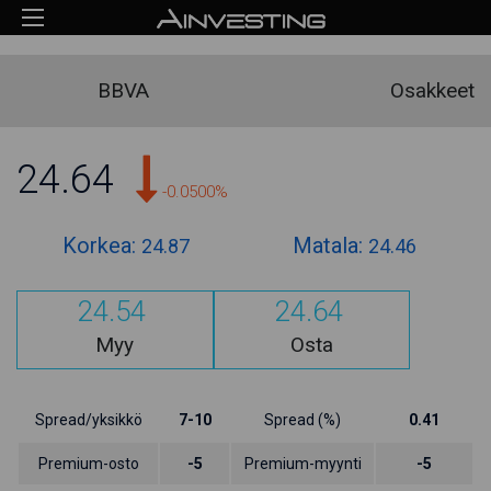
BBVA
Osakkeet
24.64
-0.0500%
Korkea:
Matala:
24.87
24.46
24.54
24.64
Myy
Osta
Spread/yksikkö
7-10
Spread (%)
0.41
Premium-osto
-5
Premium-myynti
-5