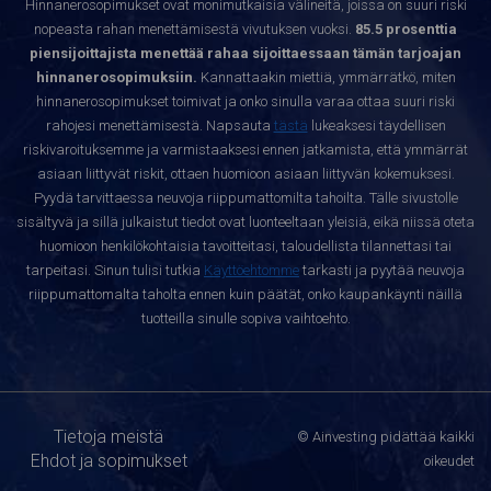
Hinnanerosopimukset ovat monimutkaisia välineitä, joissa on suuri riski
nopeasta rahan menettämisestä vivutuksen vuoksi.
85.5 prosenttia
piensijoittajista menettää rahaa sijoittaessaan tämän tarjoajan
hinnanerosopimuksiin.
Kannattaakin miettiä, ymmärrätkö, miten
hinnanerosopimukset toimivat ja onko sinulla varaa ottaa suuri riski
rahojesi menettämisestä. Napsauta
tästä
lukeaksesi täydellisen
riskivaroituksemme ja varmistaaksesi ennen jatkamista, että ymmärrät
asiaan liittyvät riskit, ottaen huomioon asiaan liittyvän kokemuksesi.
Pyydä tarvittaessa neuvoja riippumattomilta tahoilta. Tälle sivustolle
sisältyvä ja sillä julkaistut tiedot ovat luonteeltaan yleisiä, eikä niissä oteta
huomioon henkilökohtaisia tavoitteitasi, taloudellista tilannettasi tai
tarpeitasi. Sinun tulisi tutkia
Käyttöehtomme
tarkasti ja pyytää neuvoja
riippumattomalta taholta ennen kuin päätät, onko kaupankäynti näillä
tuotteilla sinulle sopiva vaihtoehto.
Tietoja meistä
© Ainvesting pidättää kaikki
Ehdot ja sopimukset
oikeudet