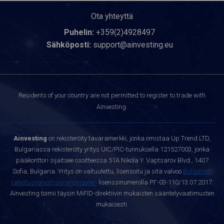
Ota yhteyttä
Puhelin:
+359(2)4928497
Sähköposti:
support@ainvesting.eu
Residents of your country are not permitted to register to trade with
Ainvesting.
Ainvesting
on rekisteröity tavaramerkki, jonka omistaa Up Trend LTD,
Bulgariassa rekisteröity yritys UIC/PIC-tunnuksella 121527003, jonka
pääkonttori sijaitsee osoitteessa 51A Nikola Y. Vaptsarov Blvd., 1407
Sofia, Bulgaria. Yritys on valtuutettu, lisensoitu ja sitä valvoo
Bulgarian
rahoitusvalvontaviranomainen
lisenssinumerolla РГ-03-110/13.07.2017.
Ainvesting toimii täysin MiFID-direktiivin mukaisten sääntelyvaatimusten
mukaisesti.