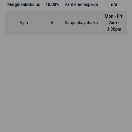
Marginaalivakuus
10.00%
Vanhenemispäivä
n/a
Mon - Fri:
Vipu
5
Kaupankäyntiaika
7am -
3:30pm