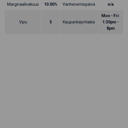
Marginaalivakuus
10.00%
Vanhenemispäivä
n/a
Mon - Fri:
Vipu
5
Kaupankäyntiaika
1:30pm -
8pm