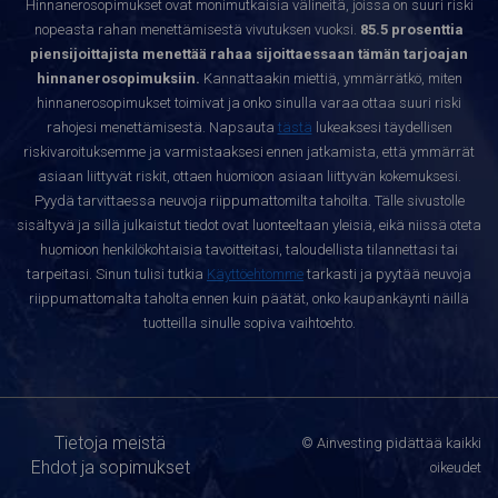
Hinnanerosopimukset ovat monimutkaisia välineitä, joissa on suuri riski
nopeasta rahan menettämisestä vivutuksen vuoksi.
85.5 prosenttia
piensijoittajista menettää rahaa sijoittaessaan tämän tarjoajan
hinnanerosopimuksiin.
Kannattaakin miettiä, ymmärrätkö, miten
hinnanerosopimukset toimivat ja onko sinulla varaa ottaa suuri riski
rahojesi menettämisestä. Napsauta
tästä
lukeaksesi täydellisen
riskivaroituksemme ja varmistaaksesi ennen jatkamista, että ymmärrät
asiaan liittyvät riskit, ottaen huomioon asiaan liittyvän kokemuksesi.
Pyydä tarvittaessa neuvoja riippumattomilta tahoilta. Tälle sivustolle
sisältyvä ja sillä julkaistut tiedot ovat luonteeltaan yleisiä, eikä niissä oteta
huomioon henkilökohtaisia tavoitteitasi, taloudellista tilannettasi tai
tarpeitasi. Sinun tulisi tutkia
Käyttöehtomme
tarkasti ja pyytää neuvoja
riippumattomalta taholta ennen kuin päätät, onko kaupankäynti näillä
tuotteilla sinulle sopiva vaihtoehto.
Tietoja meistä
© Ainvesting pidättää kaikki
Ehdot ja sopimukset
oikeudet