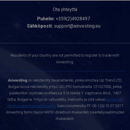
Ota yhteyttä
Puhelin:
+359(2)4928497
Sähköposti:
support@ainvesting.eu
Residents of your country are not permitted to register to trade with
Ainvesting.
Ainvesting
on rekisteröity tavaramerkki, jonka omistaa Up Trend LTD,
Bulgariassa rekisteröity yritys UIC/PIC-tunnuksella 121527003, jonka
pääkonttori sijaitsee osoitteessa 51A Nikola Y. Vaptsarov Blvd., 1407
Sofia, Bulgaria. Yritys on valtuutettu, lisensoitu ja sitä valvoo
Bulgarian
rahoitusvalvontaviranomainen
lisenssinumerolla РГ-03-110/13.07.2017.
Ainvesting toimii täysin MiFID-direktiivin mukaisten sääntelyvaatimusten
mukaisesti.