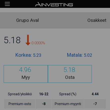
Grupo Aval
Osakkeet
5.18
0.0000%
Korkea:
Matala:
5.23
5.02
4.96
5.18
Myy
Osta
Spread/yksikkö
16-22
Spread (%)
4.44
Premium-osto
-8
Premium-myynti
-7