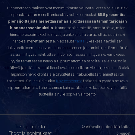
Hinnanerosopimukset ovat monimutkaisia välineitä, joissa on suuri riski
nopeasta rahan menettämisestä vivutuksen vuoksi.
85.5 prosenttia
piensijoittajista menettää rahaa sijoittaessaan tämän tarjoajan
hinnanerosopimuksiin.
Kannattaakin miettiä, ymmärrätkö, miten
hinnanerosopimukset toimivat ja onko sinulla varaa ottaa suuri riski
rahojesi menettämisestä. Napsauta
tästä
lukeaksesi täydellisen
riskivaroituksemme ja varmistaaksesi ennen jatkamista, että ymmärrät
asiaan liittyvät riskit, ottaen huomioon asiaan liittyvän kokemuksesi.
Pyydä tarvittaessa neuvoja riippumattomilta tahoilta. Tälle sivustolle
sisältyvä ja sillä julkaistut tiedot ovat luonteeltaan yleisiä, eikä niissä oteta
huomioon henkilökohtaisia tavoitteitasi, taloudellista tilannettasi tai
tarpeitasi. Sinun tulisi tutkia
Käyttöehtomme
tarkasti ja pyytää neuvoja
riippumattomalta taholta ennen kuin päätät, onko kaupankäynti näillä
tuotteilla sinulle sopiva vaihtoehto.
Tietoja meistä
© Ainvesting pidättää kaikki
Ehdot ja sopimukset
oikeudet