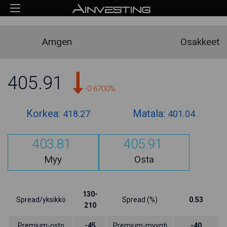
Amgen
Osakkeet
405.91
-0.6700%
Korkea:
Matala:
418.27
401.04
403.81
405.91
Myy
Osta
130-
Spread/yksikkö
Spread (%)
0.53
210
Premium-osto
-45
Premium-myynti
-40