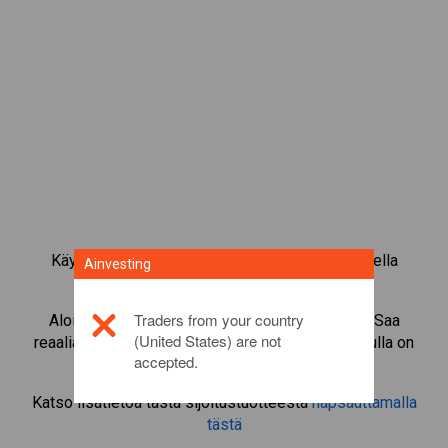
Käy kauppaa yli 1 000 kansainvälisellä osakkeella
Ainvesting
Ainvestingin CFD-kaupankäyntialustalla.
Traders from your country
Aloita instrumentin
Amgen
CFD-kaupankäynti. Saa
(United States) are not
reaaliaikaisia tarjouksia ja nosta osinkoja, jos sinulla on
accepted.
itse osake.
Katso lisätietoa tästä sijoitustuotteesta
napsauttamalla
tästä