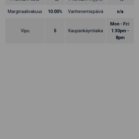
Marginaalivakuus
10.00%
Vanhenemispäivä
n/a
Mon - Fri:
Vipu
5
Kaupankäyntiaika
1:30pm -
8pm