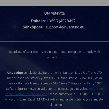
Ota yhteyttä
Puhelin:
+359(2)4928497
Sähköposti:
support@ainvesting.eu
Residents of your country are not permitted to register to trade with
Ainvesting.
Ainvesting
on rekisteröity tavaramerkki, jonka omistaa Up Trend LTD,
Bulgariassa rekisteröity yritys UIC/PIC-tunnuksella 121527003, jonka
pääkonttori sijaitsee osoitteessa 51A Nikola Y. Vaptsarov Blvd., 1407
Sofia, Bulgaria. Yritys on valtuutettu, lisensoitu ja sitä valvoo
Bulgarian
rahoitusvalvontaviranomainen
lisenssinumerolla РГ-03-110/13.07.2017.
Ainvesting toimii täysin MiFID-direktiivin mukaisten sääntelyvaatimusten
mukaisesti.