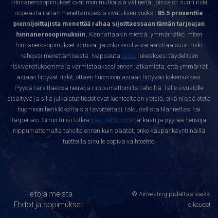
Hinnanerosopimukset ovat monimutkaisia välineitä, joissa on suuri riski
nopeasta rahan menettämisestä vivutuksen vuoksi.
85.5 prosenttia
piensijoittajista menettää rahaa sijoittaessaan tämän tarjoajan
hinnanerosopimuksiin.
Kannattaakin miettiä, ymmärrätkö, miten
hinnanerosopimukset toimivat ja onko sinulla varaa ottaa suuri riski
rahojesi menettämisestä. Napsauta
tästä
lukeaksesi täydellisen
riskivaroituksemme ja varmistaaksesi ennen jatkamista, että ymmärrät
asiaan liittyvät riskit, ottaen huomioon asiaan liittyvän kokemuksesi.
Pyydä tarvittaessa neuvoja riippumattomilta tahoilta. Tälle sivustolle
sisältyvä ja sillä julkaistut tiedot ovat luonteeltaan yleisiä, eikä niissä oteta
huomioon henkilökohtaisia tavoitteitasi, taloudellista tilannettasi tai
tarpeitasi. Sinun tulisi tutkia
Käyttöehtomme
tarkasti ja pyytää neuvoja
riippumattomalta taholta ennen kuin päätät, onko kaupankäynti näillä
tuotteilla sinulle sopiva vaihtoehto.
Tietoja meistä
© Ainvesting pidättää kaikki
Ehdot ja sopimukset
oikeudet