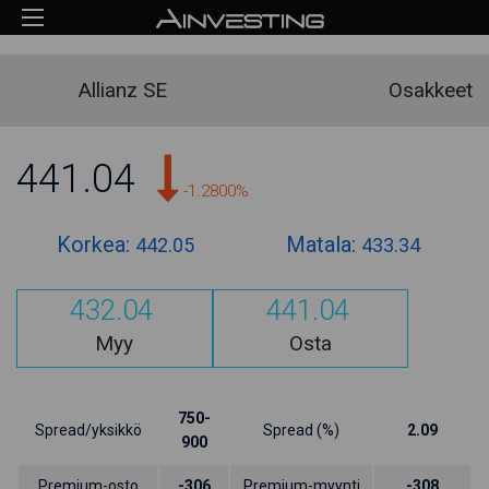
Allianz SE
Osakkeet
441.04
-1.2800%
Korkea:
Matala:
442.05
433.34
432.04
441.04
Myy
Osta
750-
Spread/yksikkö
Spread (%)
2.09
900
Premium-osto
-306
Premium-myynti
-308