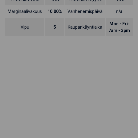
Marginaalivakuus
10.00%
Vanhenemispäivä
n/a
Mon - Fri:
Vipu
5
Kaupankäyntiaika
7am - 3pm