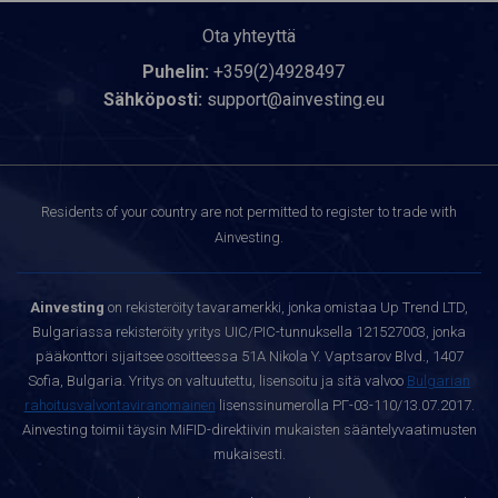
Ota yhteyttä
Puhelin:
+359(2)4928497
Sähköposti:
support@ainvesting.eu
Residents of your country are not permitted to register to trade with
Ainvesting.
Ainvesting
on rekisteröity tavaramerkki, jonka omistaa Up Trend LTD,
Bulgariassa rekisteröity yritys UIC/PIC-tunnuksella 121527003, jonka
pääkonttori sijaitsee osoitteessa 51A Nikola Y. Vaptsarov Blvd., 1407
Sofia, Bulgaria. Yritys on valtuutettu, lisensoitu ja sitä valvoo
Bulgarian
rahoitusvalvontaviranomainen
lisenssinumerolla РГ-03-110/13.07.2017.
Ainvesting toimii täysin MiFID-direktiivin mukaisten sääntelyvaatimusten
mukaisesti.