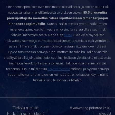
Hinnanerosopimukset ovat monimutkaisia välineitä, joissa on suuri riski
nopeasta rahan menettämisestä vivutuksen vuoksi.
85.5 prosenttia
piensijoittajista menettää rahaa sijoittaessaan tämän tarjoajan
hinnanerosopimuksiin.
Kannattaakin miettiä, ymmärrätkö, miten
hinnanerosopimukset toimivat ja onko sinulla varaa ottaa suuri riski
rahojesi menettämisestä. Napsauta
tästä
lukeaksesi täydellisen
riskivaroituksemme ja varmistaaksesi ennen jatkamista, että ymmärrät
asiaan liittyvät riskit, ottaen huomioon asiaan liittyvän kokemuksesi.
Pyydä tarvittaessa neuvoja riippumattomilta tahoilta. Tälle sivustolle
sisältyvä ja sillä julkaistut tiedot ovat luonteeltaan yleisiä, eikä niissä oteta
huomioon henkilökohtaisia tavoitteitasi, taloudellista tilannettasi tai
tarpeitasi. Sinun tulisi tutkia
Käyttöehtomme
tarkasti ja pyytää neuvoja
riippumattomalta taholta ennen kuin päätät, onko kaupankäynti näillä
tuotteilla sinulle sopiva vaihtoehto.
Tietoja meistä
© Ainvesting pidättää kaikki
Ehdot ja sopimukset
oikeudet