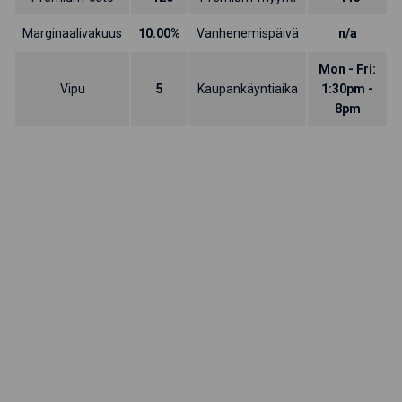
Marginaalivakuus
10.00%
Vanhenemispäivä
n/a
Mon - Fri:
Vipu
5
Kaupankäyntiaika
1:30pm -
8pm