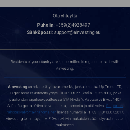
Ota yhteyttä
Puhelin:
+359(2)4928497
Sähköposti:
support@ainvesting.eu
Residents of your country are not permitted to register to trade with
Ainvesting.
Ainvesting
on rekisteröity tavaramerkki, jonka omistaa Up Trend LTD,
Bulgariassa rekisteröity yritys UIC/PIC-tunnuksella 121527003, jonka
pääkonttori sijaitsee osoitteessa 51A Nikola Y. Vaptsarov Blvd., 1407
Sofia, Bulgaria. Yritys on valtuutettu, lisensoitu ja sitä valvoo
Bulgarian
rahoitusvalvontaviranomainen
lisenssinumerolla РГ-03-110/13.07.2017.
Ainvesting toimii täysin MiFID-direktiivin mukaisten sääntelyvaatimusten
mukaisesti.