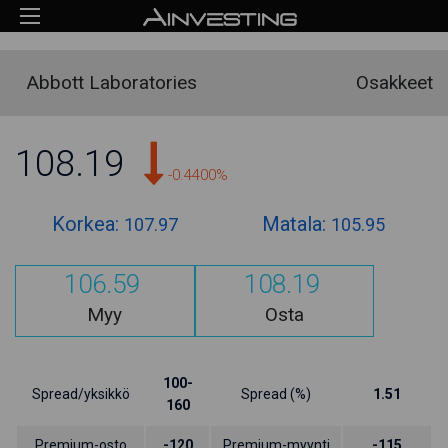
Abbott Laboratories
Osakkeet
108.19
-0.4400%
Korkea:
Matala:
107.97
105.95
106.59
108.19
Myy
Osta
100-
Spread/yksikkö
Spread (%)
1.51
160
Premium-osto
-120
Premium-myynti
-115