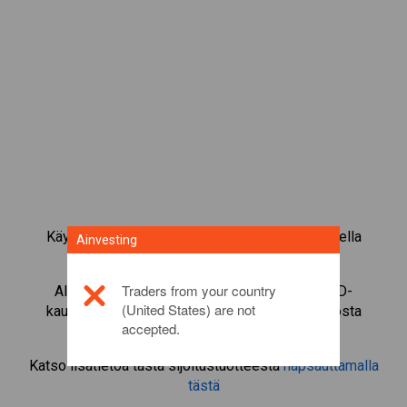
Käy kauppaa yli 1 000 kansainvälisellä osakkeella
Ainvesting
Ainvestingin CFD-kaupankäyntialustalla.
Traders from your country
Aloita instrumentin
Abbott Laboratories
CFD-
(United States) are not
kaupankäynti. Saa reaaliaikaisia tarjouksia ja nosta
accepted.
osinkoja, jos sinulla on itse osake.
Katso lisätietoa tästä sijoitustuotteesta
napsauttamalla
tästä