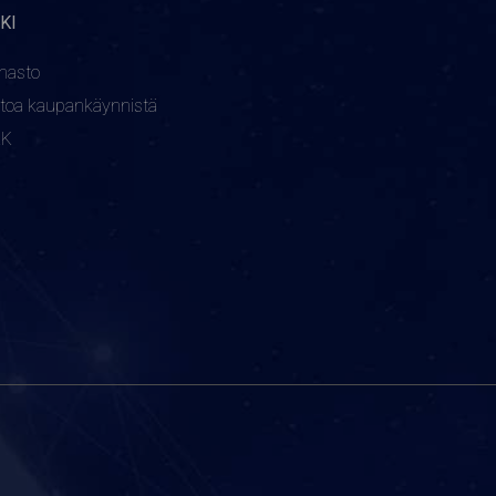
KI
nasto
etoa kaupankäynnistä
KK