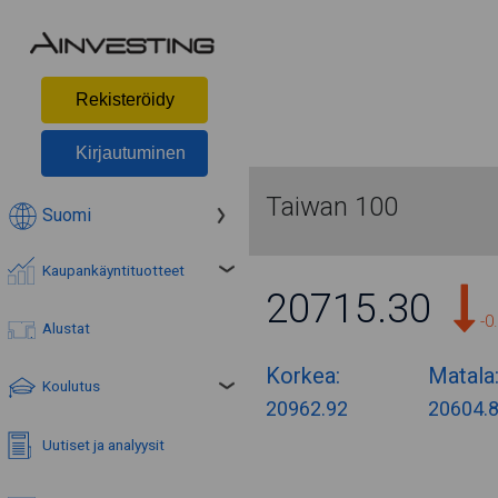
Rekisteröidy
Kirjautuminen
Taiwan 100
Suomi
Kaupankäyntituotteet
20715.30
-0
Alustat
Korkea:
Matala
Koulutus
20962.92
20604.
Uutiset ja analyysit