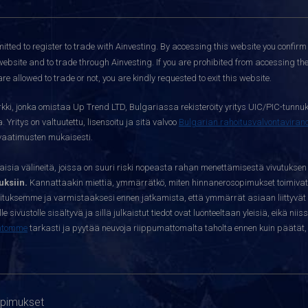
itted to register to trade with Ainvesting.
By accessing this website you confirm 
website and to trade through Ainvesting. If you are prohibited from accessing the 
re allowed to trade or not, you are kindly requested to exit this website.
kki, jonka omistaa Up Trend LTD, Bulgariassa rekisteröity yritys UIC/PIC-tunnuk
 Yritys on valtuutettu, lisensoitu ja sitä valvoo
Bulgarian rahoitusvalvontavira
yvaatimusten mukaisesti.
sia välineitä, joissa on suuri riski nopeasta rahan menettämisestä vivutuksen
ksiin.
Kannattaakin miettiä, ymmärrätkö, miten hinnanerosopimukset toimivat 
oituksemme ja varmistaaksesi ennen jatkamista, että ymmärrät asiaan liittyvät 
e sivustolle sisältyvä ja sillä julkaistut tiedot ovat luonteeltaan yleisiä, eikä niis
htomme
tarkasti ja pyytää neuvoja riippumattomalta taholta ennen kuin päätät, o
opimukset