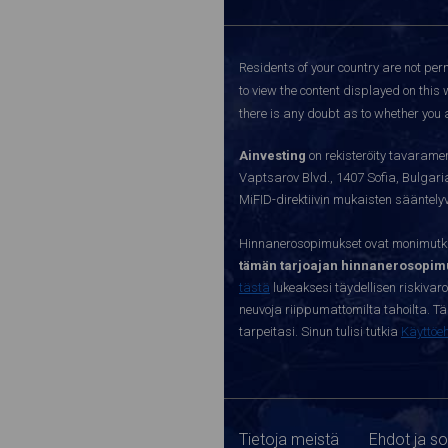
Residents of your country are not perm
to view the content displayed on this 
there is any doubt as to whether you a
Ainvesting
on rekisteröity tavaramer
Vaptsarov Blvd., 1407 Sofia, Bulgaria.
MiFID-direktiivin mukaisten sääntel
Hinnanerosopimukset ovat monimutkai
tämän tarjoajan hinnanerosopimu
tästä
lukeaksesi täydellisen riskivar
neuvoja riippumattomilta tahoilta. Täll
tarpeitasi. Sinun tulisi tutkia
Käyttöe
Tietoja meistä
Ehdot ja s