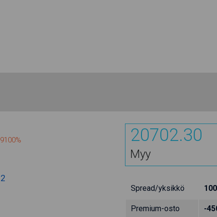
20702.30
.9100%
Myy
:
82
Spread/yksikkö
100
Premium-osto
-45