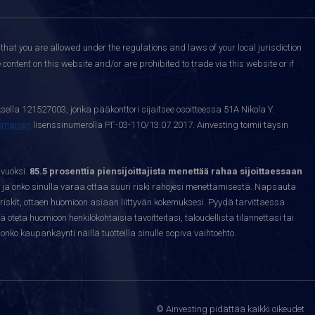
that you are allowed under the regulations and laws of your local jurisdiction
content on this website and/or are prohibited to trade via this website or if
sella 121527003, jonka pääkonttori sijaitsee osoitteessa 51A Nikola Y.
nomainen
lisenssinumerolla РГ-03-110/13.07.2017. Ainvesting toimii täysin
 vuoksi.
85.5 prosenttia piensijoittajista menettää rahaa sijoittaessaan
ja onko sinulla varaa ottaa suuri riski rahojesi menettämisestä. Napsauta
riskit, ottaen huomioon asiaan liittyvän kokemuksesi. Pyydä tarvittaessa
sä oteta huomioon henkilökohtaisia tavoitteitasi, taloudellista tilannettasi tai
nko kaupankäynti näillä tuotteilla sinulle sopiva vaihtoehto.
© Ainvesting pidättää kaikki oikeudet