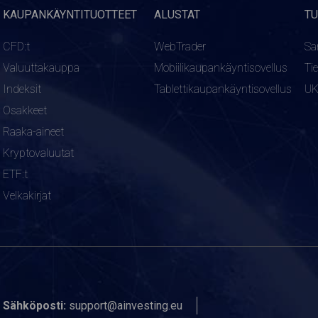
KAUPANKÄYNTITUOTTEET
ALUSTAT
TU
CFD:t
WebTrader
Sa
Valuuttakauppa
Mobiilikaupankäyntisovellus
Ti
Indeksit
Tablettikaupankäyntisovellus
U
Osakkeet
Raaka-aineet
Kryptovaluutat
ETF:t
Velkakirjat
Sähköposti:
support@ainvesting.eu