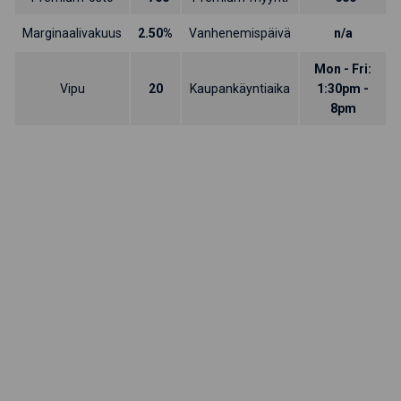
Marginaalivakuus
2.50%
Vanhenemispäivä
n/a
Mon - Fri:
Vipu
20
Kaupankäyntiaika
1:30pm -
8pm