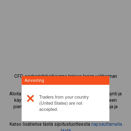
CFD-osakeindeksikauppa tarjoaa laajan valikoiman
Ainvesting
sijoitusmahdollisuuksia.
Aloita instrumentin
USA 500 Cash
CFD-kaupankäynti ja
Traders from your country
käytä vipua kaupankäyntivolyymin suurentamiseen
(United States) are not
pienellä marginaalitalletuksella. Seuraa toimialoja ja
accepted.
markkinoita.
Katso lisätietoa tästä sijoitustuotteesta
napsauttamalla
tästä