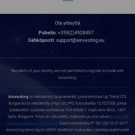
Ota yhteyttä
Puhelin:
+359(2)4928497
Sähköposti:
support@ainvesting.eu
Residents of your country are not permitted to register to trade with
Ainvesting.
Ainvesting
on rekisteröity tavaramerkki, jonka omistaa Up Trend LTD,
Bulgariassa rekisteröity yritys UIC/PIC-tunnuksella 121527003, jonka
pääkonttori sijaitsee osoitteessa 51A Nikola Y. Vaptsarov Blvd., 1407
Sofia, Bulgaria. Yritys on valtuutettu, lisensoitu ja sitä valvoo
Bulgarian
rahoitusvalvontaviranomainen
lisenssinumerolla РГ-03-110/13.07.2017.
Ainvesting toimii täysin MiFID-direktiivin mukaisten sääntelyvaatimusten