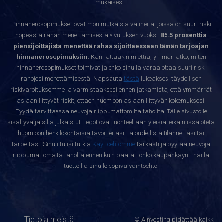
mukaisesti.
Hinnanerosopimukset ovat monimutkaisia välineitä, joissa on suuri riski
nopeasta rahan menettämisestä vivutuksen vuoksi.
85.5 prosenttia
piensijoittajista menettää rahaa sijoittaessaan tämän tarjoajan
hinnanerosopimuksiin.
Kannattaakin miettiä, ymmärrätkö, miten
hinnanerosopimukset toimivat ja onko sinulla varaa ottaa suuri riski
rahojesi menettämisestä. Napsauta
tästä
lukeaksesi täydellisen
riskivaroituksemme ja varmistaaksesi ennen jatkamista, että ymmärrät
asiaan liittyvät riskit, ottaen huomioon asiaan liittyvän kokemuksesi.
Pyydä tarvittaessa neuvoja riippumattomilta tahoilta. Tälle sivustolle
sisältyvä ja sillä julkaistut tiedot ovat luonteeltaan yleisiä, eikä niissä oteta
huomioon henkilökohtaisia tavoitteitasi, taloudellista tilannettasi tai
tarpeitasi. Sinun tulisi tutkia
Käyttöehtomme
tarkasti ja pyytää neuvoja
riippumattomalta taholta ennen kuin päätät, onko kaupankäynti näillä
tuotteilla sinulle sopiva vaihtoehto.
Tietoja meistä
© Ainvesting pidättää kaikki