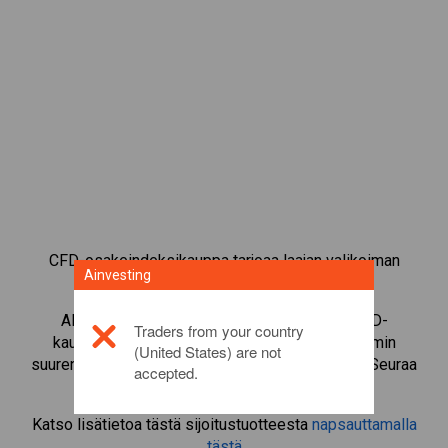
CFD-osakeindeksikauppa tarjoaa laajan valikoiman
Ainvesting
sijoitusmahdollisuuksia.
Aloita instrumentin
NASDAQ Composite
CFD-
Traders from your country
kaupankäynti ja käytä vipua kaupankäyntivolyymin
(United States) are not
suurentamiseen pienellä marginaalitalletuksella. Seuraa
accepted.
toimialoja ja markkinoita.
Katso lisätietoa tästä sijoitustuotteesta
napsauttamalla
tästä