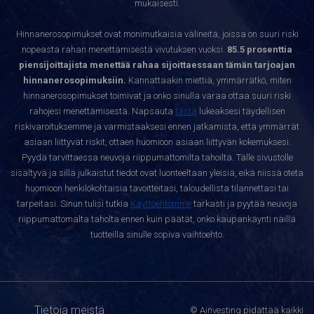
mukaisesti.
Hinnanerosopimukset ovat monimutkaisia välineitä, joissa on suuri riski
nopeasta rahan menettämisestä vivutuksen vuoksi.
85.5 prosenttia
piensijoittajista menettää rahaa sijoittaessaan tämän tarjoajan
hinnanerosopimuksiin.
Kannattaakin miettiä, ymmärrätkö, miten
hinnanerosopimukset toimivat ja onko sinulla varaa ottaa suuri riski
rahojesi menettämisestä. Napsauta
tästä
lukeaksesi täydellisen
riskivaroituksemme ja varmistaaksesi ennen jatkamista, että ymmärrät
asiaan liittyvät riskit, ottaen huomioon asiaan liittyvän kokemuksesi.
Pyydä tarvittaessa neuvoja riippumattomilta tahoilta. Tälle sivustolle
sisältyvä ja sillä julkaistut tiedot ovat luonteeltaan yleisiä, eikä niissä oteta
huomioon henkilökohtaisia tavoitteitasi, taloudellista tilannettasi tai
tarpeitasi. Sinun tulisi tutkia
Käyttöehtomme
tarkasti ja pyytää neuvoja
riippumattomalta taholta ennen kuin päätät, onko kaupankäynti näillä
tuotteilla sinulle sopiva vaihtoehto.
Tietoja meistä
© Ainvesting pidättää kaikki