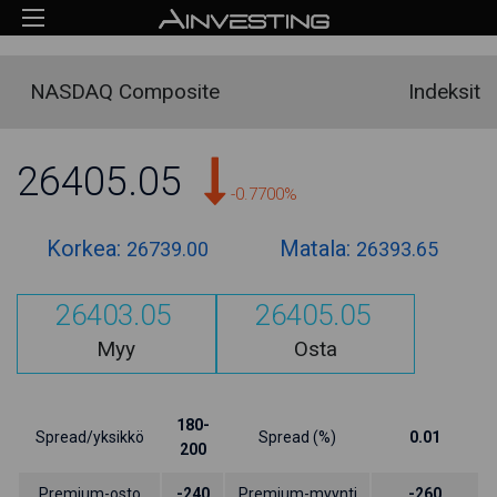
NASDAQ Composite
Indeksit
26405.05
-0.7700%
Korkea:
Matala:
26739.00
26393.65
26403.05
26405.05
Myy
Osta
180-
Spread/yksikkö
Spread (%)
0.01
200
Premium-osto
-240
Premium-myynti
-260