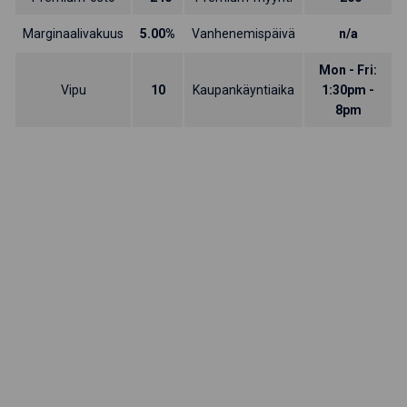
Marginaalivakuus
5.00%
Vanhenemispäivä
n/a
Mon - Fri:
Vipu
10
Kaupankäyntiaika
1:30pm -
8pm