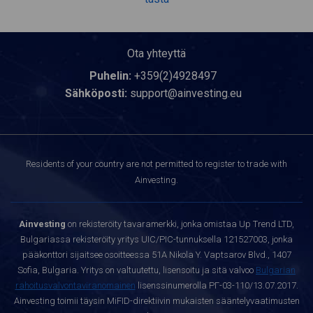
Ota yhteyttä
Puhelin:
+359(2)4928497
Sähköposti:
support@ainvesting.eu
Residents of your country are not permitted to register to trade with
Ainvesting.
Ainvesting
on rekisteröity tavaramerkki, jonka omistaa Up Trend LTD,
Bulgariassa rekisteröity yritys UIC/PIC-tunnuksella 121527003, jonka
pääkonttori sijaitsee osoitteessa 51A Nikola Y. Vaptsarov Blvd., 1407
Sofia, Bulgaria. Yritys on valtuutettu, lisensoitu ja sitä valvoo
Bulgarian
rahoitusvalvontaviranomainen
lisenssinumerolla РГ-03-110/13.07.2017.
Ainvesting toimii täysin MiFID-direktiivin mukaisten sääntelyvaatimusten