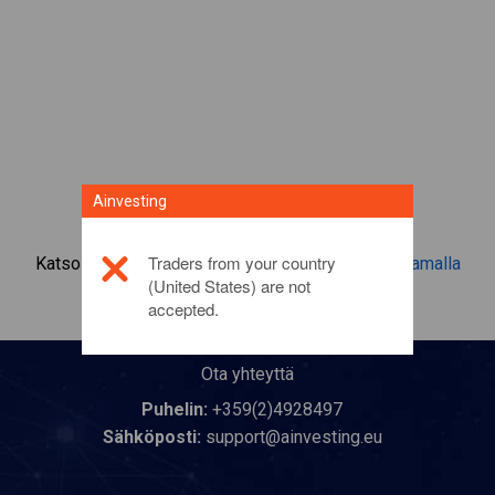
Ainvesting
Traders from your country
Katso lisätietoa tästä sijoitustuotteesta
napsauttamalla
(United States) are not
tästä
accepted.
Ota yhteyttä
Puhelin:
+359(2)4928497
Sähköposti:
support@ainvesting.eu