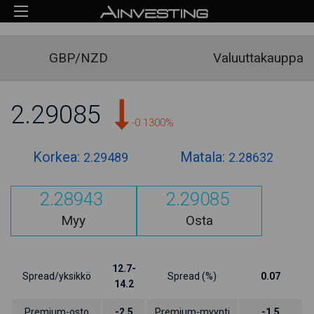
GBP/NZD
Valuuttakauppa
2.29085
-0.1300%
Korkea:
Matala:
2.29489
2.28632
2.28943
2.29085
Myy
Osta
12.7-
Spread/yksikkö
Spread (%)
0.07
14.2
Premium-osto
-2.5
Premium-myynti
-1.5