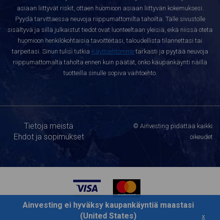
asiaan liittyvät riskit, ottaen huomioon asiaan liittyvän kokemuksesi.
Pyydä tarvittaessa neuvoja riippumattomilta tahoilta. Tälle sivustolle
sisältyvä ja sillä julkaistut tiedot ovat luonteeltaan yleisiä, eikä niissä oteta
huomioon henkilökohtaisia tavoitteitasi, taloudellista tilannettasi tai
tarpeitasi. Sinun tulisi tutkia
Käyttöehtomme
tarkasti ja pyytää neuvoja
riippumattomalta taholta ennen kuin päätät, onko kaupankäynti näillä
tuotteilla sinulle sopiva vaihtoehto.
Tietoja meistä
© Ainvesting pidättää kaikki
Ehdot ja sopimukset
oikeudet
Ainvesting ei hyväksy kaupankäyntiä maastasi
(United States)
x