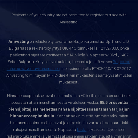
Residents of your country are not permitted to register to trade with
Ainvesting.
Ainvesting
on rekisteröity tavaramerkki, jonka omistaa Up Trend LTD,
Bulgariassa rekisteröity yritys UIC/PIC-tunnuksella 121527003, jonka
pääkonttori sijaitsee osoitteessa 51A Nikola Y. Vaptsarov Blvd., 1407
Sofia, Bulgaria. Yritys on valtuutettu, lisensoitu ja sitä valvoo
Bulgarian
rahoitusvalvontaviranomainen
lisenssinumerolla РГ-03-110/13.07.2017.
Ainvesting toimii täysin MiFID-direktiivin mukaisten sääntelyvaatimusten
mukaisesti.
Hinnanerosopimukset ovat monimutkaisia välineitä, joissa on suuri riski
nopeasta rahan menettämisestä vivutuksen vuoksi.
85.5 prosenttia
piensijoittajista menettää rahaa sijoittaessaan tämän tarjoajan
hinnanerosopimuksiin.
Kannattaakin miettiä, ymmärrätkö, miten
hinnanerosopimukset toimivat ja onko sinulla varaa ottaa suuri riski
rahojesi menettämisestä. Napsauta
tästä
lukeaksesi täydellisen
riskivaroituksemme ja varmistaaksesi ennen jatkamista, että ymmärrät