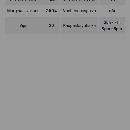
Marginaalivakuus
2.50%
Vanhenemispäivä
n/a
Sun - Fri:
Vipu
20
Kaupankäyntiaika
9pm - 9pm