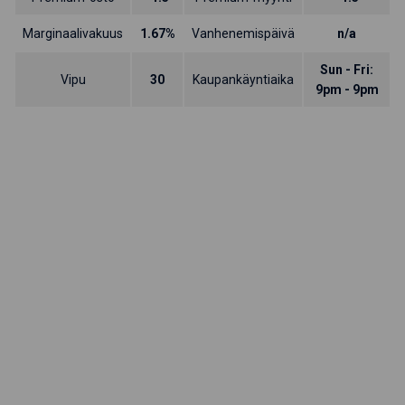
Marginaalivakuus
1.67%
Vanhenemispäivä
n/a
Sun - Fri:
Vipu
30
Kaupankäyntiaika
9pm - 9pm