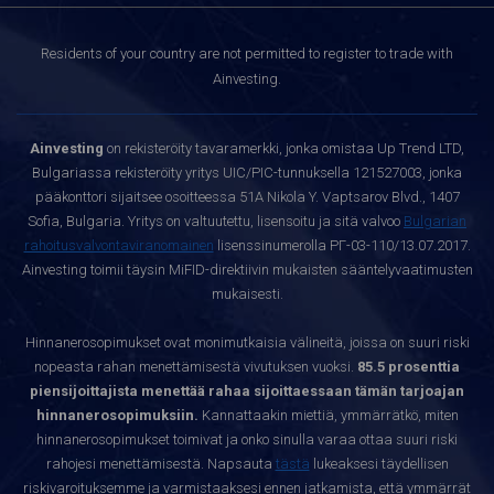
Residents of your country are not permitted to register to trade with
Ainvesting.
Ainvesting
on rekisteröity tavaramerkki, jonka omistaa Up Trend LTD,
Bulgariassa rekisteröity yritys UIC/PIC-tunnuksella 121527003, jonka
pääkonttori sijaitsee osoitteessa 51A Nikola Y. Vaptsarov Blvd., 1407
Sofia, Bulgaria. Yritys on valtuutettu, lisensoitu ja sitä valvoo
Bulgarian
rahoitusvalvontaviranomainen
lisenssinumerolla РГ-03-110/13.07.2017.
Ainvesting toimii täysin MiFID-direktiivin mukaisten sääntelyvaatimusten
mukaisesti.
Hinnanerosopimukset ovat monimutkaisia välineitä, joissa on suuri riski
nopeasta rahan menettämisestä vivutuksen vuoksi.
85.5 prosenttia
piensijoittajista menettää rahaa sijoittaessaan tämän tarjoajan
hinnanerosopimuksiin.
Kannattaakin miettiä, ymmärrätkö, miten
hinnanerosopimukset toimivat ja onko sinulla varaa ottaa suuri riski
rahojesi menettämisestä. Napsauta
tästä
lukeaksesi täydellisen
riskivaroituksemme ja varmistaaksesi ennen jatkamista, että ymmärrät