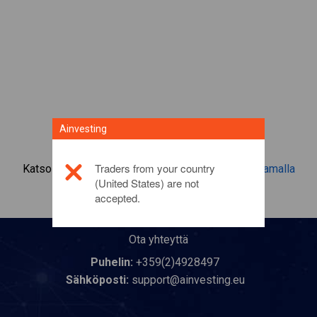
Ainvesting
Traders from your country
Katso lisätietoa tästä sijoitustuotteesta
napsauttamalla
(United States) are not
tästä
accepted.
Ota yhteyttä
Puhelin:
+359(2)4928497
Sähköposti:
support@ainvesting.eu