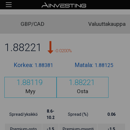
GBP/CAD
Valuuttakauppa
1.88221
-0.0200%
Korkea:
Matala:
1.88381
1.88125
1.88119
1.88221
Myy
Osta
8.6-
Spread/yksikkö
Spread (%)
0.06
10.2
Premium-osto
-1.5
Premium-myynti
-1.5