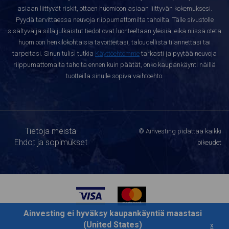
asiaan liittyvät riskit, ottaen huomioon asiaan liittyvän kokemuksesi.
Pyydä tarvittaessa neuvoja riippumattomilta tahoilta. Tälle sivustolle
sisältyvä ja sillä julkaistut tiedot ovat luonteeltaan yleisiä, eikä niissä oteta
huomioon henkilökohtaisia tavoitteitasi, taloudellista tilannettasi tai
tarpeitasi. Sinun tulisi tutkia
Käyttöehtomme
tarkasti ja pyytää neuvoja
riippumattomalta taholta ennen kuin päätät, onko kaupankäynti näillä
tuotteilla sinulle sopiva vaihtoehto.
Tietoja meistä
© Ainvesting pidättää kaikki
Ehdot ja sopimukset
oikeudet
Ainvesting ei hyväksy kaupankäyntiä maastasi
(United States)
x