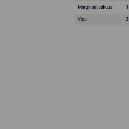
Marginaalivakuus
1
Vipu
3