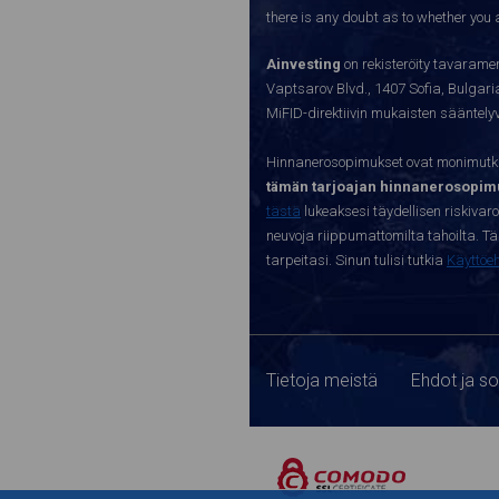
there is any doubt as to whether you a
Ainvesting
on rekisteröity tavaramer
Vaptsarov Blvd., 1407 Sofia, Bulgaria.
MiFID-direktiivin mukaisten sääntel
Hinnanerosopimukset ovat monimutkai
tämän tarjoajan hinnanerosopimu
tästä
lukeaksesi täydellisen riskivar
neuvoja riippumattomilta tahoilta. Täll
tarpeitasi. Sinun tulisi tutkia
Käyttöe
Tietoja meistä
Ehdot ja s