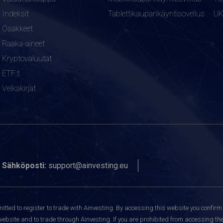
Indeksit
Tablettikaupankäyntisovellus
U
Osakkeet
Raaka-aineet
Kryptovaluutat
ETF:t
Velkakirjat
Sähköposti:
support@ainvesting.eu
itted to register to trade with Ainvesting.
By accessing this website you confirm 
website and to trade through Ainvesting. If you are prohibited from accessing the 