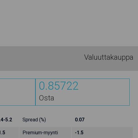
Valuuttakauppa
0.85722
Osta
.4-5.2
Spread (%)
0.07
1.5
Premium-myynti
-1.5