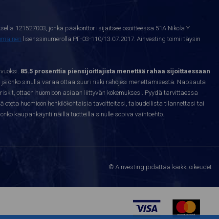
sella 121527003, jonka pääkonttori sijaitsee osoitteessa 51A Nikola Y.
nomainen
lisenssinumerolla РГ-03-110/13.07.2017. Ainvesting toimii täysin
 vuoksi.
85.5 prosenttia piensijoittajista menettää rahaa sijoittaessaan
ja onko sinulla varaa ottaa suuri riski rahojesi menettämisestä. Napsauta
riskit, ottaen huomioon asiaan liittyvän kokemuksesi. Pyydä tarvittaessa
sä oteta huomioon henkilökohtaisia tavoitteitasi, taloudellista tilannettasi tai
nko kaupankäynti näillä tuotteilla sinulle sopiva vaihtoehto.
© Ainvesting pidättää kaikki oikeudet