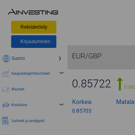
Rekisteröidy
Kirjautuminen
EUR/GBP
Suomi
Kaupankäyntituotteet
0.85722
0.06
Alustat
Korkea:
Matala
Koulutus
0.85703
Uutiset ja analyysit