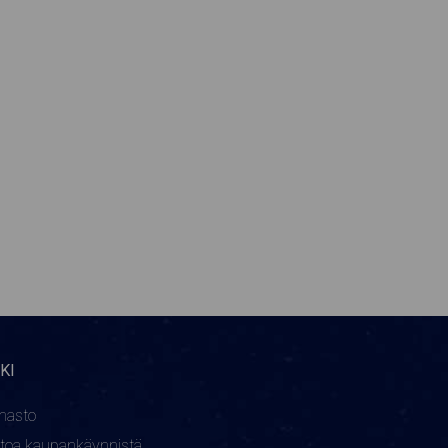
KI
nasto
etoa kaupankäynnistä