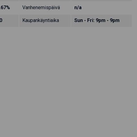
.67%
Vanhenemispäivä
n/a
0
Kaupankäyntiaika
Sun - Fri: 9pm - 9pm