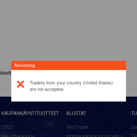
Ainvesting
ustuotteesta
napsauttamalla tästä
Traders from your country (United States)
are not accepted.
KAUPANKÄYNTITUOTTEET
ALUSTAT
TU
CFD:t
WebTrader
Sa
Valuuttakauppa
Mobiilikaupankäyntisovellus
Ti