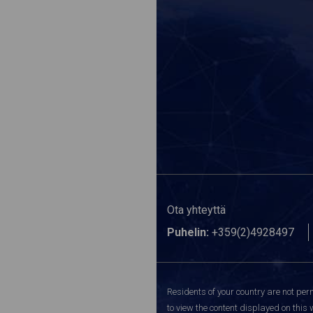
Ota yhteyttä
Puhelin:
+359(2)4928497
Residents of your country are not perm
to view the content displayed on this 