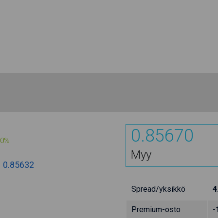
0.85670
00%
Myy
:
0.85632
Spread/yksikkö
4
Premium-osto
-