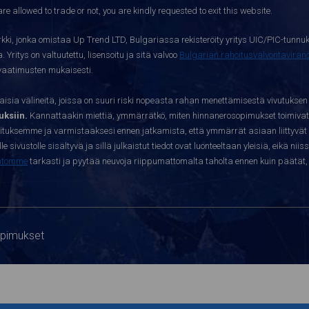
re allowed to trade or not, you are kindly requested to exit this website.
kki, jonka omistaa Up Trend LTD, Bulgariassa rekisteröity yritys UIC/PIC-tunnuk
 Yritys on valtuutettu, lisensoitu ja sitä valvoo
Bulgarian rahoitusvalvontavira
yvaatimusten mukaisesti.
sia välineitä, joissa on suuri riski nopeasta rahan menettämisestä vivutuksen
ksiin.
Kannattaakin miettiä, ymmärrätkö, miten hinnanerosopimukset toimivat 
oituksemme ja varmistaaksesi ennen jatkamista, että ymmärrät asiaan liittyvät 
e sivustolle sisältyvä ja sillä julkaistut tiedot ovat luonteeltaan yleisiä, eikä niis
htomme
tarkasti ja pyytää neuvoja riippumattomalta taholta ennen kuin päätät, o
opimukset