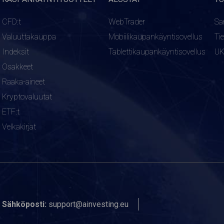
CFD:t
WebTrader
Sa
Valuuttakauppa
Mobiilikaupankäyntisovellus
Ti
Indeksit
Tablettikaupankäyntisovellus
U
Osakkeet
Raaka-aineet
Kryptovaluutat
ETF:t
Velkakirjat
Sähköposti:
support@ainvesting.eu