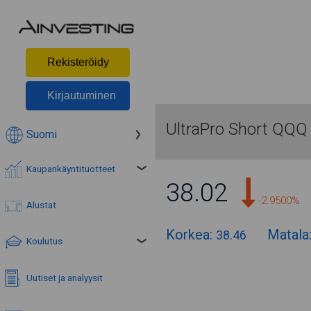
Rekisteröidy
Kirjautuminen
UltraPro Short QQQ
Suomi
Kaupankäyntituotteet
38.02
-2.9500%
Alustat
Korkea:
Matala
38.46
Koulutus
Uutiset ja analyysit