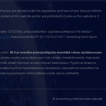
that you are allowed under the regulations and laws of your local jurisdiction
content on this website and/or are prohibited to trade via this website or if
sella 121527003, jonka pääkonttori sijaitsee osoitteessa 51A Nikola Y.
nomainen
lisenssinumerolla РГ-03-110/13.07.2017. Ainvesting toimii täysin
 vuoksi.
85.5 prosenttia piensijoittajista menettää rahaa sijoittaessaan
ja onko sinulla varaa ottaa suuri riski rahojesi menettämisestä. Napsauta
riskit, ottaen huomioon asiaan liittyvän kokemuksesi. Pyydä tarvittaessa
sä oteta huomioon henkilökohtaisia tavoitteitasi, taloudellista tilannettasi tai
nko kaupankäynti näillä tuotteilla sinulle sopiva vaihtoehto.
© Ainvesting pidättää kaikki oikeudet