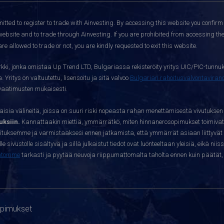
itted to register to trade with Ainvesting.
By accessing this website you confirm 
website and to trade through Ainvesting. If you are prohibited from accessing the 
re allowed to trade or not, you are kindly requested to exit this website.
kki, jonka omistaa Up Trend LTD, Bulgariassa rekisteröity yritys UIC/PIC-tunnuk
 Yritys on valtuutettu, lisensoitu ja sitä valvoo
Bulgarian rahoitusvalvontavira
yvaatimusten mukaisesti.
sia välineitä, joissa on suuri riski nopeasta rahan menettämisestä vivutuksen
ksiin.
Kannattaakin miettiä, ymmärrätkö, miten hinnanerosopimukset toimivat 
oituksemme ja varmistaaksesi ennen jatkamista, että ymmärrät asiaan liittyvät 
e sivustolle sisältyvä ja sillä julkaistut tiedot ovat luonteeltaan yleisiä, eikä niis
htomme
tarkasti ja pyytää neuvoja riippumattomalta taholta ennen kuin päätät, o
opimukset