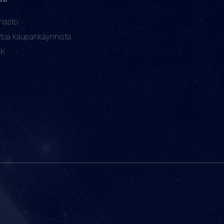
nasto
etoa kaupankäynnistä
KK