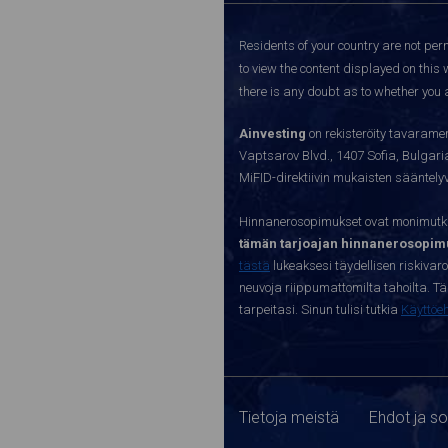
Residents of your country are not perm
to view the content displayed on this 
there is any doubt as to whether you a
Ainvesting
on rekisteröity tavaramer
Vaptsarov Blvd., 1407 Sofia, Bulgaria.
MiFID-direktiivin mukaisten sääntel
Hinnanerosopimukset ovat monimutkai
tämän tarjoajan hinnanerosopimu
tästä
lukeaksesi täydellisen riskivar
neuvoja riippumattomilta tahoilta. Täll
tarpeitasi. Sinun tulisi tutkia
Käyttöe
Tietoja meistä
Ehdot ja s