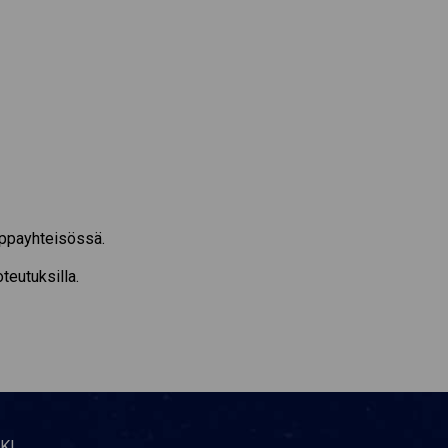
uppayhteisössä.
teutuksilla.
KI