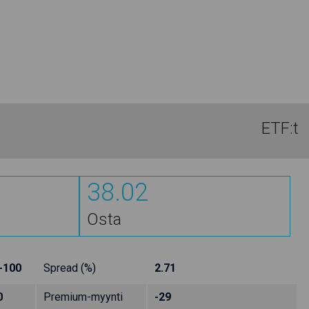
ETF:t
38.02
Osta
-100
Spread (%)
2.71
0
Premium-myynti
-29