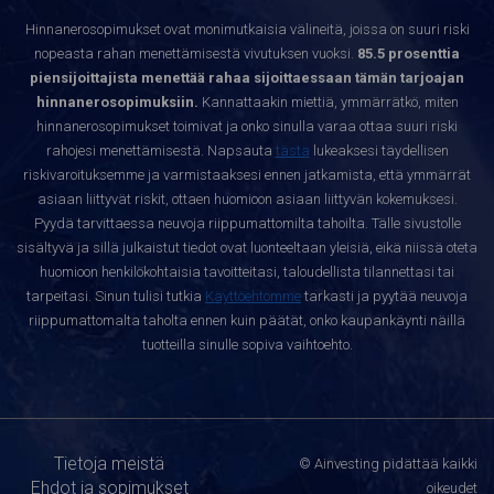
Hinnanerosopimukset ovat monimutkaisia välineitä, joissa on suuri riski
nopeasta rahan menettämisestä vivutuksen vuoksi.
85.5 prosenttia
piensijoittajista menettää rahaa sijoittaessaan tämän tarjoajan
hinnanerosopimuksiin.
Kannattaakin miettiä, ymmärrätkö, miten
hinnanerosopimukset toimivat ja onko sinulla varaa ottaa suuri riski
rahojesi menettämisestä. Napsauta
tästä
lukeaksesi täydellisen
riskivaroituksemme ja varmistaaksesi ennen jatkamista, että ymmärrät
asiaan liittyvät riskit, ottaen huomioon asiaan liittyvän kokemuksesi.
Pyydä tarvittaessa neuvoja riippumattomilta tahoilta. Tälle sivustolle
sisältyvä ja sillä julkaistut tiedot ovat luonteeltaan yleisiä, eikä niissä oteta
huomioon henkilökohtaisia tavoitteitasi, taloudellista tilannettasi tai
tarpeitasi. Sinun tulisi tutkia
Käyttöehtomme
tarkasti ja pyytää neuvoja
riippumattomalta taholta ennen kuin päätät, onko kaupankäynti näillä
tuotteilla sinulle sopiva vaihtoehto.
Tietoja meistä
© Ainvesting pidättää kaikki
Ehdot ja sopimukset
oikeudet