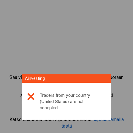
Saa välitön pääsy suosituimpiin raaka-aineisiin suoraan
Ainvesting
CFD-kaupankäyntialustaltamme.
Traders from your country
Aloita instrumentin
Zcash
CFD-kaupankäynti
(United States) are not
pienimmällä marginaalivakuudella, parhaalla
accepted.
toteutuksella, jopa 1:200-vivulla.
Katso lisätietoa tästä sijoitustuotteesta
napsauttamalla
tästä