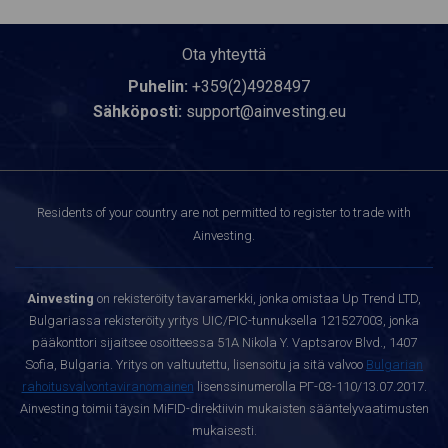
Ota yhteyttä
Puhelin:
+359(2)4928497
Sähköposti:
support@ainvesting.eu
Residents of your country are not permitted to register to trade with
Ainvesting.
Ainvesting
on rekisteröity tavaramerkki, jonka omistaa Up Trend LTD,
Bulgariassa rekisteröity yritys UIC/PIC-tunnuksella 121527003, jonka
pääkonttori sijaitsee osoitteessa 51A Nikola Y. Vaptsarov Blvd., 1407
Sofia, Bulgaria. Yritys on valtuutettu, lisensoitu ja sitä valvoo
Bulgarian
rahoitusvalvontaviranomainen
lisenssinumerolla РГ-03-110/13.07.2017.
Ainvesting toimii täysin MiFID-direktiivin mukaisten sääntelyvaatimusten
mukaisesti.