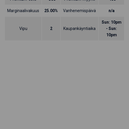
Marginaalivakuus
25.00%
Vanhenemispäivä
n/a
Sun: 10pm
Vipu
2
Kaupankäyntiaika
- Sun:
10pm