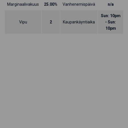
Marginaalivakuus
25.00%
Vanhenemispäivä
n/a
Sun: 10pm
Vipu
2
Kaupankäyntiaika
- Sun:
10pm