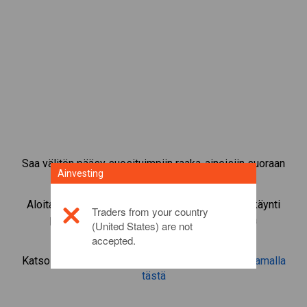
Saa välitön pääsy suosituimpiin raaka-aineisiin suoraan
Ainvesting
CFD-kaupankäyntialustaltamme.
Aloita instrumentin
Official Trump
CFD-kaupankäynti
Traders from your country
pienimmällä marginaalivakuudella, parhaalla
(United States) are not
toteutuksella, jopa 1:200-vivulla.
accepted.
Katso lisätietoa tästä sijoitustuotteesta
napsauttamalla
tästä