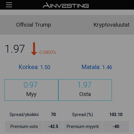
Official Trump
Kryptovaluutat
1.97
-0.6800%
Korkea:
Matala:
1.50
1.46
0.97
1.97
Myy
Osta
Spread/yksikkö
70
Spread (%)
103.10
Premium-osto
-42.5
Premium-myynti
-40