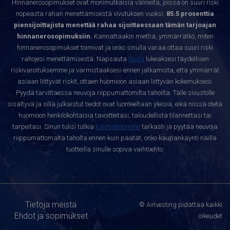
Hinnanerosopimukset ovat monimutkaisia välineitä, joissa on suuri riski
nopeasta rahan menettämisestä vivutuksen vuoksi.
85.5 prosenttia
piensijoittajista menettää rahaa sijoittaessaan tämän tarjoajan
hinnanerosopimuksiin.
Kannattaakin miettiä, ymmärrätkö, miten
hinnanerosopimukset toimivat ja onko sinulla varaa ottaa suuri riski
rahojesi menettämisestä. Napsauta
tästä
lukeaksesi täydellisen
riskivaroituksemme ja varmistaaksesi ennen jatkamista, että ymmärrät
asiaan liittyvät riskit, ottaen huomioon asiaan liittyvän kokemuksesi.
Pyydä tarvittaessa neuvoja riippumattomilta tahoilta. Tälle sivustolle
sisältyvä ja sillä julkaistut tiedot ovat luonteeltaan yleisiä, eikä niissä oteta
huomioon henkilökohtaisia tavoitteitasi, taloudellista tilannettasi tai
tarpeitasi. Sinun tulisi tutkia
Käyttöehtomme
tarkasti ja pyytää neuvoja
riippumattomalta taholta ennen kuin päätät, onko kaupankäynti näillä
tuotteilla sinulle sopiva vaihtoehto.
Tietoja meistä
© Ainvesting pidättää kaikki
Ehdot ja sopimukset
oikeudet