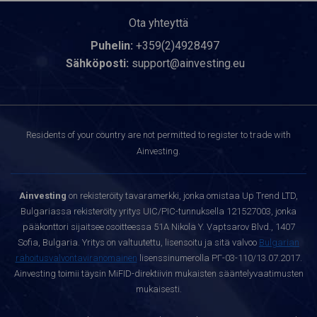
Ota yhteyttä
Puhelin:
+359(2)4928497
Sähköposti:
support@ainvesting.eu
Residents of your country are not permitted to register to trade with
Ainvesting.
Ainvesting
on rekisteröity tavaramerkki, jonka omistaa Up Trend LTD,
Bulgariassa rekisteröity yritys UIC/PIC-tunnuksella 121527003, jonka
pääkonttori sijaitsee osoitteessa 51A Nikola Y. Vaptsarov Blvd., 1407
Sofia, Bulgaria. Yritys on valtuutettu, lisensoitu ja sitä valvoo
Bulgarian
rahoitusvalvontaviranomainen
lisenssinumerolla РГ-03-110/13.07.2017.
Ainvesting toimii täysin MiFID-direktiivin mukaisten sääntelyvaatimusten
mukaisesti.