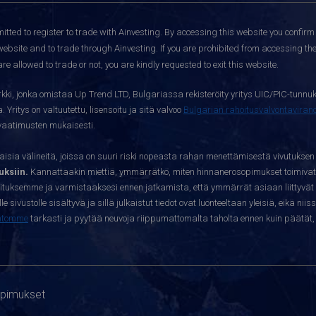
itted to register to trade with Ainvesting.
By accessing this website you confirm 
website and to trade through Ainvesting. If you are prohibited from accessing the 
re allowed to trade or not, you are kindly requested to exit this website.
kki, jonka omistaa Up Trend LTD, Bulgariassa rekisteröity yritys UIC/PIC-tunnuk
 Yritys on valtuutettu, lisensoitu ja sitä valvoo
Bulgarian rahoitusvalvontavira
yvaatimusten mukaisesti.
sia välineitä, joissa on suuri riski nopeasta rahan menettämisestä vivutuksen
ksiin.
Kannattaakin miettiä, ymmärrätkö, miten hinnanerosopimukset toimivat 
oituksemme ja varmistaaksesi ennen jatkamista, että ymmärrät asiaan liittyvät 
e sivustolle sisältyvä ja sillä julkaistut tiedot ovat luonteeltaan yleisiä, eikä niis
htomme
tarkasti ja pyytää neuvoja riippumattomalta taholta ennen kuin päätät, o
opimukset