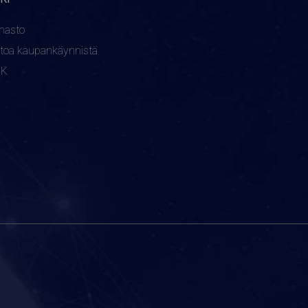
nasto
etoa kaupankäynnistä
KK