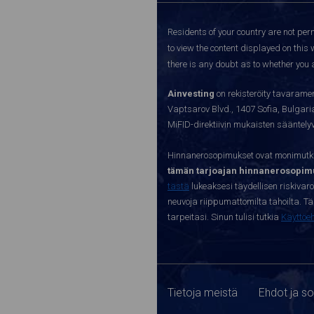
Residents of your country are not perm
to view the content displayed on this 
there is any doubt as to whether you a
Ainvesting
on rekisteröity tavaramer
Vaptsarov Blvd., 1407 Sofia, Bulgaria.
MiFID-direktiivin mukaisten sääntel
Hinnanerosopimukset ovat monimutkai
tämän tarjoajan hinnanerosopimu
tästä
lukeaksesi täydellisen riskivar
neuvoja riippumattomilta tahoilta. Täll
tarpeitasi. Sinun tulisi tutkia
Käyttöe
Tietoja meistä
Ehdot ja s