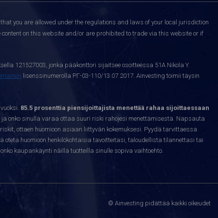
that you are allowed under the regulations and laws of your local jurisdiction
content on this website and/or are prohibited to trade via this website or if
sella 121527003, jonka pääkonttori sijaitsee osoitteessa 51A Nikola Y.
nomainen
lisenssinumerolla РГ-03-110/13.07.2017. Ainvesting toimii täysin
 vuoksi.
85.5 prosenttia piensijoittajista menettää rahaa sijoittaessaan
ja onko sinulla varaa ottaa suuri riski rahojesi menettämisestä. Napsauta
riskit, ottaen huomioon asiaan liittyvän kokemuksesi. Pyydä tarvittaessa
sä oteta huomioon henkilökohtaisia tavoitteitasi, taloudellista tilannettasi tai
nko kaupankäynti näillä tuotteilla sinulle sopiva vaihtoehto.
© Ainvesting pidättää kaikki oikeudet