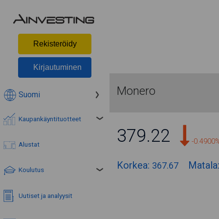
Rekisteröidy
Kirjautuminen
Monero
Suomi
Kaupankäyntituotteet
379.22
-0.4900
Alustat
Korkea:
Matala
367.67
Koulutus
Uutiset ja analyysit