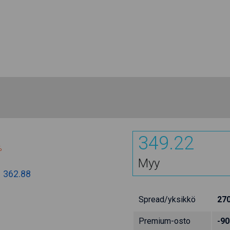
349.22
%
Myy
:
362.88
Spread/yksikkö
27
Premium-osto
-90