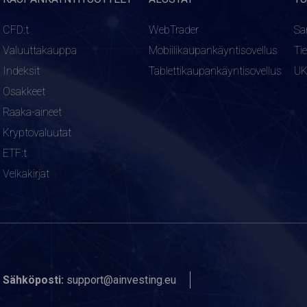
CFD:t
WebTrader
Sa
Valuuttakauppa
Mobiilikaupankäyntisovellus
Ti
Indeksit
Tablettikaupankäyntisovellus
U
Osakkeet
Raaka-aineet
Kryptovaluutat
ETF:t
Velkakirjat
Sähköposti:
support@ainvesting.eu