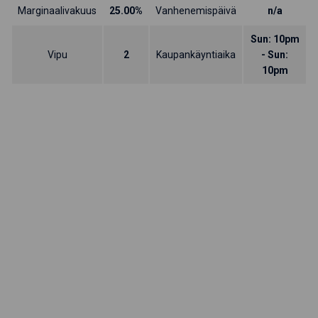
Marginaalivakuus
25.00%
Vanhenemispäivä
n/a
Sun: 10pm
Vipu
2
Kaupankäyntiaika
- Sun:
10pm