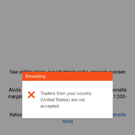
Saa välitön pääsy suosituimpiin raaka-aineisiin suoraan
Ainvesting
CFD-kaupankäyntialustaltamme.
Aloita instrumentin
ICON
CFD-kaupankäynti pienimmällä
Traders from your country
marginaalivakuudella, parhaalla toteutuksella, jopa 1:200-
(United States) are not
vivulla.
accepted.
Katso lisätietoa tästä sijoitustuotteesta
napsauttamalla
tästä