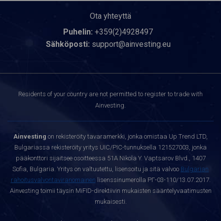
Ota yhteyttä
Puhelin:
+359(2)4928497
Sähköposti:
support@ainvesting.eu
Residents of your country are not permitted to register to trade with
Ainvesting.
Ainvesting
on rekisteröity tavaramerkki, jonka omistaa Up Trend LTD,
Bulgariassa rekisteröity yritys UIC/PIC-tunnuksella 121527003, jonka
pääkonttori sijaitsee osoitteessa 51A Nikola Y. Vaptsarov Blvd., 1407
Sofia, Bulgaria. Yritys on valtuutettu, lisensoitu ja sitä valvoo
Bulgarian
rahoitusvalvontaviranomainen
lisenssinumerolla РГ-03-110/13.07.2017.
Ainvesting toimii täysin MiFID-direktiivin mukaisten sääntelyvaatimusten
mukaisesti.