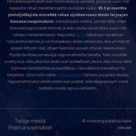
Hinnanerosopimukset ovat monimutkaisia välineitä, joissa on suuri riski
nopeasta rahan menettämisestä vivutuksen vuoksi.
85.5 prosenttia
piensijoittajista menettää rahaa sijoittaessaan tämän tarjoajan
hinnanerosopimuksiin.
Kannattaakin miettiä, ymmärrätkö, miten
hinnanerosopimukset toimivat ja onko sinulla varaa ottaa suuri riski
rahojesi menettämisestä. Napsauta
tästä
lukeaksesi täydellisen
riskivaroituksemme ja varmistaaksesi ennen jatkamista, että ymmärrät
asiaan liittyvät riskit, ottaen huomioon asiaan liittyvän kokemuksesi.
Pyydä tarvittaessa neuvoja riippumattomilta tahoilta. Tälle sivustolle
sisältyvä ja sillä julkaistut tiedot ovat luonteeltaan yleisiä, eikä niissä oteta
huomioon henkilökohtaisia tavoitteitasi, taloudellista tilannettasi tai
tarpeitasi. Sinun tulisi tutkia
Käyttöehtomme
tarkasti ja pyytää neuvoja
riippumattomalta taholta ennen kuin päätät, onko kaupankäynti näillä
tuotteilla sinulle sopiva vaihtoehto.
Tietoja meistä
© Ainvesting pidättää kaikki
Ehdot ja sopimukset
oikeudet