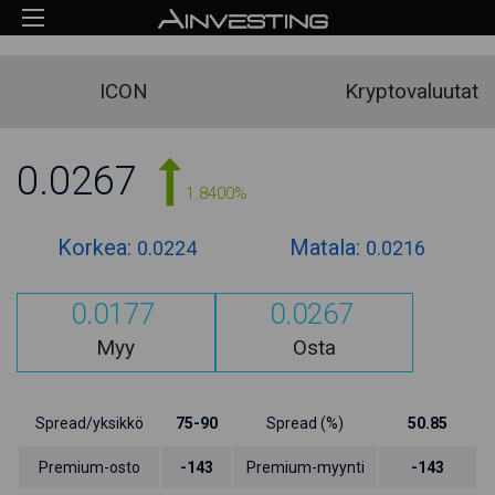
ICON
Kryptovaluutat
0.0267
1.8400%
Korkea:
Matala:
0.0224
0.0216
0.0177
0.0267
Myy
Osta
Spread/yksikkö
75-90
Spread (%)
50.85
Premium-osto
-143
Premium-myynti
-143