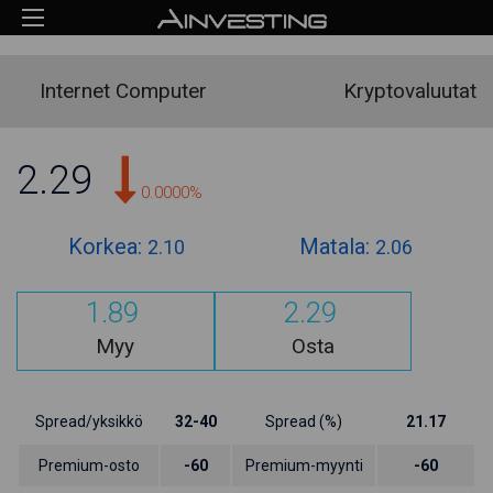
Internet Computer
Kryptovaluutat
2.29
0.0000%
Korkea:
Matala:
2.10
2.06
1.89
2.29
Myy
Osta
Spread/yksikkö
32-40
Spread (%)
21.17
Premium-osto
-60
Premium-myynti
-60