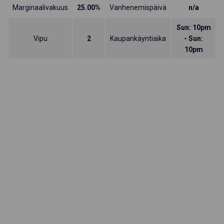
Marginaalivakuus
25.00%
Vanhenemispäivä
n/a
Sun: 10pm
Vipu
2
Kaupankäyntiaika
- Sun:
10pm