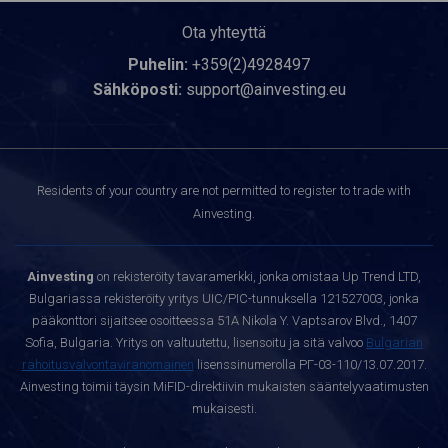
Ota yhteyttä
Puhelin:
+359(2)4928497
Sähköposti:
support@ainvesting.eu
Residents of your country are not permitted to register to trade with
Ainvesting.
Ainvesting
on rekisteröity tavaramerkki, jonka omistaa Up Trend LTD,
Bulgariassa rekisteröity yritys UIC/PIC-tunnuksella 121527003, jonka
pääkonttori sijaitsee osoitteessa 51A Nikola Y. Vaptsarov Blvd., 1407
Sofia, Bulgaria. Yritys on valtuutettu, lisensoitu ja sitä valvoo
Bulgarian
rahoitusvalvontaviranomainen
lisenssinumerolla РГ-03-110/13.07.2017.
Ainvesting toimii täysin MiFID-direktiivin mukaisten sääntelyvaatimusten
mukaisesti.