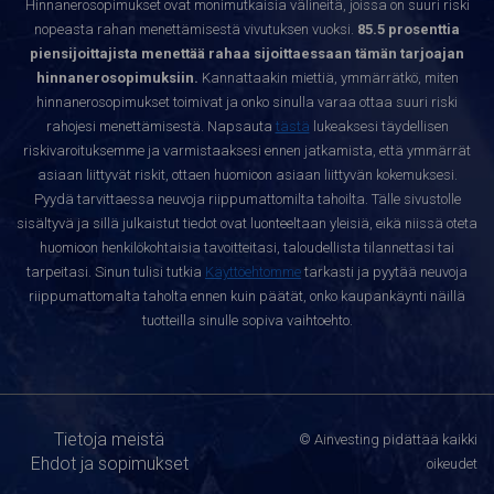
Hinnanerosopimukset ovat monimutkaisia välineitä, joissa on suuri riski
nopeasta rahan menettämisestä vivutuksen vuoksi.
85.5 prosenttia
piensijoittajista menettää rahaa sijoittaessaan tämän tarjoajan
hinnanerosopimuksiin.
Kannattaakin miettiä, ymmärrätkö, miten
hinnanerosopimukset toimivat ja onko sinulla varaa ottaa suuri riski
rahojesi menettämisestä. Napsauta
tästä
lukeaksesi täydellisen
riskivaroituksemme ja varmistaaksesi ennen jatkamista, että ymmärrät
asiaan liittyvät riskit, ottaen huomioon asiaan liittyvän kokemuksesi.
Pyydä tarvittaessa neuvoja riippumattomilta tahoilta. Tälle sivustolle
sisältyvä ja sillä julkaistut tiedot ovat luonteeltaan yleisiä, eikä niissä oteta
huomioon henkilökohtaisia tavoitteitasi, taloudellista tilannettasi tai
tarpeitasi. Sinun tulisi tutkia
Käyttöehtomme
tarkasti ja pyytää neuvoja
riippumattomalta taholta ennen kuin päätät, onko kaupankäynti näillä
tuotteilla sinulle sopiva vaihtoehto.
Tietoja meistä
© Ainvesting pidättää kaikki
Ehdot ja sopimukset
oikeudet