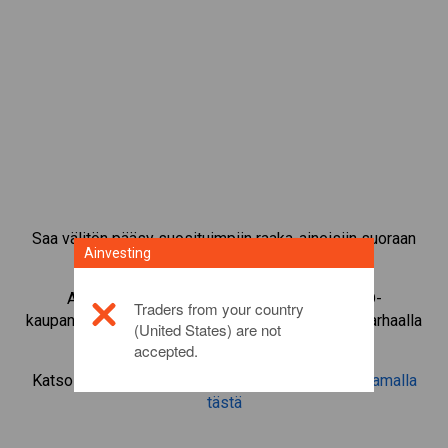
Saa välitön pääsy suosituimpiin raaka-aineisiin suoraan
Ainvesting
CFD-kaupankäyntialustaltamme.
Aloita instrumentin
Internet Computer
CFD-
Traders from your country
kaupankäynti pienimmällä marginaalivakuudella, parhaalla
(United States) are not
toteutuksella, jopa 1:200-vivulla.
accepted.
Katso lisätietoa tästä sijoitustuotteesta
napsauttamalla
tästä