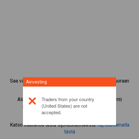
Saa välitön pääsy suosituimpiin raaka-aineisiin suoraan
Ainvesting
CFD-kaupankäyntialustaltamme.
Traders from your country
Aloita instrumentin
Dogecoin
CFD-kaupankäynti
(United States) are not
pienimmällä marginaalivakuudella, parhaalla
accepted.
toteutuksella, jopa 1:200-vivulla.
Katso lisätietoa tästä sijoitustuotteesta
napsauttamalla
tästä