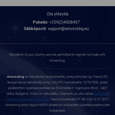
Ota yhteyttä
Puhelin:
+359(2)4928497
Sähköposti:
support@ainvesting.eu
Residents of your country are not permitted to register to trade with
Ainvesting.
Ainvesting
on rekisteröity tavaramerkki, jonka omistaa Up Trend LTD,
Bulgariassa rekisteröity yritys UIC/PIC-tunnuksella 121527003, jonka
pääkonttori sijaitsee osoitteessa 51A Nikola Y. Vaptsarov Blvd., 1407
Sofia, Bulgaria. Yritys on valtuutettu, lisensoitu ja sitä valvoo
Bulgarian
rahoitusvalvontaviranomainen
lisenssinumerolla РГ-03-110/13.07.2017.
Ainvesting toimii täysin MiFID-direktiivin mukaisten sääntelyvaatimusten
mukaisesti.