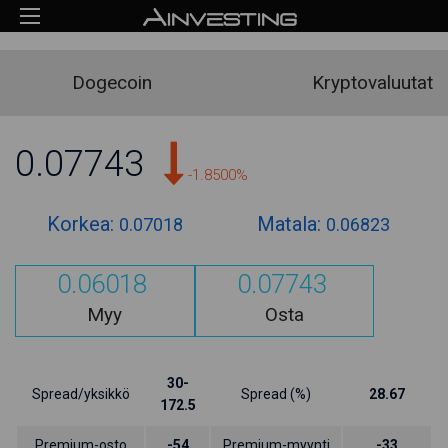
Dogecoin
Kryptovaluutat
0.07743
-1.8500%
Korkea:
Matala:
0.07018
0.06823
0.06018
0.07743
Myy
Osta
30-
Spread/yksikkö
Spread (%)
28.67
172.5
Premium-osto
-54
Premium-myynti
-33