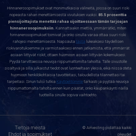
Hinnanerosopimukset ovat monimutkaisia välineitä, joissa on suuri riski
nopeasta rahan menettämisestä vivutuksen vuoksi.
85.5 prosenttia
piensijoittajista menettää rahaa sijoittaessaan tämän tarjoajan
hinnanerosopimuksiin.
Kannattaakin miettiä, ymmärrätkö, miten
hinnanerosopimukset toimivat ja onko sinulla varaa ottaa suuri riski
rahojesi menettämisestä. Napsauta
tästä
lukeaksesi täydellisen
riskivaroituksemme ja varmistaaksesi ennen jatkamista, että ymmärrät
asiaan liittyvät riskit, ottaen huomioon asiaan liittyvän kokemuksesi.
Pyydä tarvittaessa neuvoja riippumattomilta tahoilta. Tälle sivustolle
sisältyvä ja sillä julkaistut tiedot ovat luonteeltaan yleisiä, eikä niissä oteta
huomioon henkilökohtaisia tavoitteitasi, taloudellista tilannettasi tai
tarpeitasi. Sinun tulisi tutkia
Käyttöehtomme
tarkasti ja pyytää neuvoja
riippumattomalta taholta ennen kuin päätät, onko kaupankäynti näillä
tuotteilla sinulle sopiva vaihtoehto.
Tietoja meistä
© Ainvesting pidättää kaikki
Ehdot ja sopimukset
oikeudet