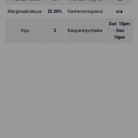
Marginaalivakuus
25.00%
Vanhenemispäivä
n/a
Sun: 10pm
Vipu
2
Kaupankäyntiaika
- Sun:
10pm