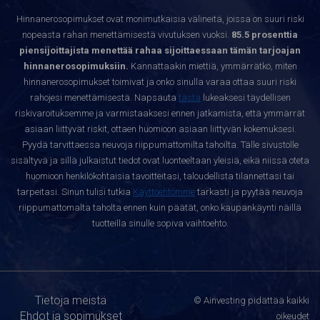
Hinnanerosopimukset ovat monimutkaisia välineitä, joissa on suuri riski
nopeasta rahan menettämisestä vivutuksen vuoksi.
85.5 prosenttia
piensijoittajista menettää rahaa sijoittaessaan tämän tarjoajan
hinnanerosopimuksiin.
Kannattaakin miettiä, ymmärrätkö, miten
hinnanerosopimukset toimivat ja onko sinulla varaa ottaa suuri riski
rahojesi menettämisestä. Napsauta
tästä
lukeaksesi täydellisen
riskivaroituksemme ja varmistaaksesi ennen jatkamista, että ymmärrät
asiaan liittyvät riskit, ottaen huomioon asiaan liittyvän kokemuksesi.
Pyydä tarvittaessa neuvoja riippumattomilta tahoilta. Tälle sivustolle
sisältyvä ja sillä julkaistut tiedot ovat luonteeltaan yleisiä, eikä niissä oteta
huomioon henkilökohtaisia tavoitteitasi, taloudellista tilannettasi tai
tarpeitasi. Sinun tulisi tutkia
Käyttöehtomme
tarkasti ja pyytää neuvoja
riippumattomalta taholta ennen kuin päätät, onko kaupankäynti näillä
tuotteilla sinulle sopiva vaihtoehto.
Tietoja meistä
© Ainvesting pidättää kaikki
Ehdot ja sopimukset
oikeudet