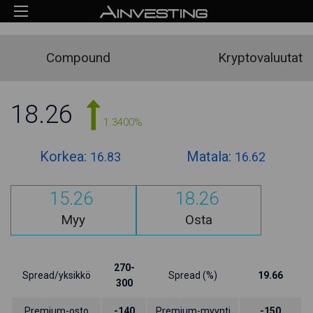
Compound
Kryptovaluutat
18.26
1.3400%
Korkea:
Matala:
16.83
16.62
15.26
18.26
Myy
Osta
270-
Spread/yksikkö
Spread (%)
19.66
300
Premium-osto
-140
Premium-myynti
-150