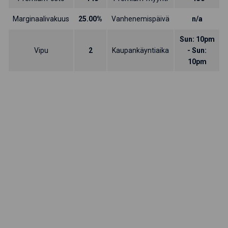
Marginaalivakuus
25.00%
Vanhenemispäivä
n/a
Sun: 10pm
Vipu
2
Kaupankäyntiaika
- Sun:
10pm