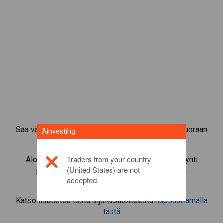
Saa välitön pääsy suosituimpiin raaka-aineisiin suoraan
Ainvesting
CFD-kaupankäyntialustaltamme.
Traders from your country
Aloita instrumentin
Compound
CFD-kaupankäynti
(United States) are not
pienimmällä marginaalivakuudella, parhaalla
accepted.
toteutuksella, jopa 1:200-vivulla.
Katso lisätietoa tästä sijoitustuotteesta
napsauttamalla
tästä