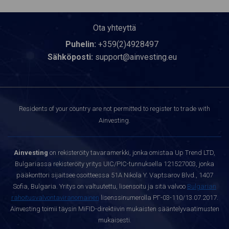
Ota yhteyttä
Puhelin:
+359(2)4928497
Sähköposti:
support@ainvesting.eu
Residents of your country are not permitted to register to trade with
Ainvesting.
Ainvesting
on rekisteröity tavaramerkki, jonka omistaa Up Trend LTD,
Bulgariassa rekisteröity yritys UIC/PIC-tunnuksella 121527003, jonka
pääkonttori sijaitsee osoitteessa 51A Nikola Y. Vaptsarov Blvd., 1407
Sofia, Bulgaria. Yritys on valtuutettu, lisensoitu ja sitä valvoo
Bulgarian
rahoitusvalvontaviranomainen
lisenssinumerolla РГ-03-110/13.07.2017.
Ainvesting toimii täysin MiFID-direktiivin mukaisten sääntelyvaatimusten
mukaisesti.