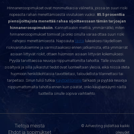
Hinnanerosopimukset ovat monimutkaisia välineitä, joissa on suuri riski
nopeasta rahan menettämisestä vivutuksen vuoksi.
85.5 prosenttia
piensijoittajista menettää rahaa sijoittaessaan tämän tarjoajan
hinnanerosopimuksiin.
Kannattaakin miettiä, ymmärrätkö, miten
hinnanerosopimukset toimivat ja onko sinulla varaa ottaa suuri riski
rahojesi menettämisestä. Napsauta
tästä
lukeaksesi täydellisen
riskivaroituksemme ja varmistaaksesi ennen jatkamista, että ymmärrät
asiaan liittyvät riskit, ottaen huomioon asiaan liittyvän kokemuksesi.
Pyydä tarvittaessa neuvoja riippumattomilta tahoilta. Tälle sivustolle
sisältyvä ja sillä julkaistut tiedot ovat luonteeltaan yleisiä, eikä niissä oteta
huomioon henkilökohtaisia tavoitteitasi, taloudellista tilannettasi tai
tarpeitasi. Sinun tulisi tutkia
Käyttöehtomme
tarkasti ja pyytää neuvoja
riippumattomalta taholta ennen kuin päätät, onko kaupankäynti näillä
tuotteilla sinulle sopiva vaihtoehto.
Tietoja meistä
© Ainvesting pidättää kaikki
Ehdot ja sopimukset
oikeudet