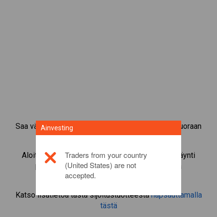
Saa välitön pääsy suosituimpiin raaka-aineisiin suoraan
Ainvesting
CFD-kaupankäyntialustaltamme.
Traders from your country
Aloita instrumentin
Bitcoin Cash
CFD-kaupankäynti
(United States) are not
pienimmällä marginaalivakuudella, parhaalla
accepted.
toteutuksella, jopa 1:200-vivulla.
Katso lisätietoa tästä sijoitustuotteesta
napsauttamalla
tästä