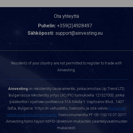
Ota yhteyttä
Puhelin:
+359(2)4928497
Sähköposti:
support@ainvesting.eu
Residents of your country are not permitted to register to trade with
Ainvesting.
Ainvesting
on rekisteröity tavaramerkki, jonka omistaa Up Trend LTD,
Bulgariassa rekisteröity yritys UIC/PIC-tunnuksella 121527003, jonka
pääkonttori sijaitsee osoitteessa 51A Nikola Y. Vaptsarov Blvd., 1407
Sofia, Bulgaria. Yritys on valtuutettu, lisensoitu ja sitä valvoo
Bulgarian
rahoitusvalvontaviranomainen
lisenssinumerolla РГ-03-110/13.07.2017.
Ainvesting toimii täysin MiFID-direktiivin mukaisten sääntelyvaatimusten
mukaisesti.