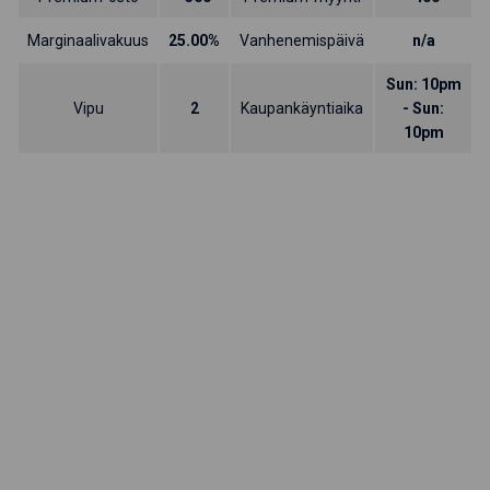
Marginaalivakuus
25.00%
Vanhenemispäivä
n/a
Sun: 10pm
Vipu
2
Kaupankäyntiaika
- Sun:
10pm