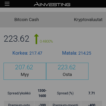
Bitcoin Cash
Kryptovaluutat
223.62
0.4800%
Korkea:
Matala:
217.47
214.25
207.62
223.62
Myy
Osta
1300-
Spread/yksikkö
Spread (%)
7.71
1600
Premium-osto
-300
Premium-myynti
-400