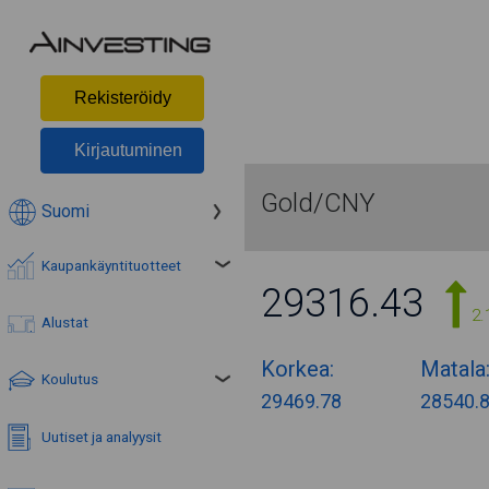
Rekisteröidy
Kirjautuminen
Gold/CNY
Suomi
Kaupankäyntituotteet
29316.43
2.
Alustat
Korkea:
Matala
Koulutus
29469.78
28540.
Uutiset ja analyysit