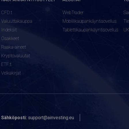
CFD:t
WebTrader
Sa
Valuuttakauppa
Mobiilikaupankäyntisovellus
Ti
Indeksit
Tablettikaupankäyntisovellus
U
Osakkeet
Raaka-aineet
Kryptovaluutat
ETF:t
Velkakirjat
Sähköposti:
support@ainvesting.eu