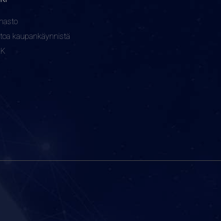
nasto
etoa kaupankäynnistä
KK