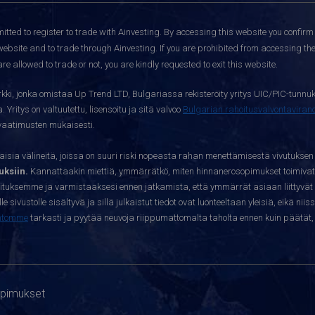
itted to register to trade with Ainvesting.
By accessing this website you confirm 
website and to trade through Ainvesting. If you are prohibited from accessing the 
re allowed to trade or not, you are kindly requested to exit this website.
kki, jonka omistaa Up Trend LTD, Bulgariassa rekisteröity yritys UIC/PIC-tunnuk
 Yritys on valtuutettu, lisensoitu ja sitä valvoo
Bulgarian rahoitusvalvontavira
yvaatimusten mukaisesti.
sia välineitä, joissa on suuri riski nopeasta rahan menettämisestä vivutuksen
ksiin.
Kannattaakin miettiä, ymmärrätkö, miten hinnanerosopimukset toimivat 
oituksemme ja varmistaaksesi ennen jatkamista, että ymmärrät asiaan liittyvät 
e sivustolle sisältyvä ja sillä julkaistut tiedot ovat luonteeltaan yleisiä, eikä niis
htomme
tarkasti ja pyytää neuvoja riippumattomalta taholta ennen kuin päätät, o
opimukset