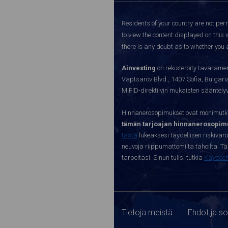
Residents of your country are not perm
to view the content displayed on this 
there is any doubt as to whether you a
Ainvesting
on rekisteröity tavaramer
Vaptsarov Blvd., 1407 Sofia, Bulgaria.
MiFID-direktiivin mukaisten sääntel
Hinnanerosopimukset ovat monimutkai
tämän tarjoajan hinnanerosopimu
tästä
lukeaksesi täydellisen riskivar
neuvoja riippumattomilta tahoilta. Täll
tarpeitasi. Sinun tulisi tutkia
Käyttöe
Tietoja meistä
Ehdot ja s