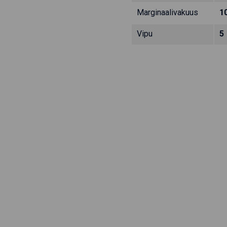
Marginaalivakuus
1
Vipu
5