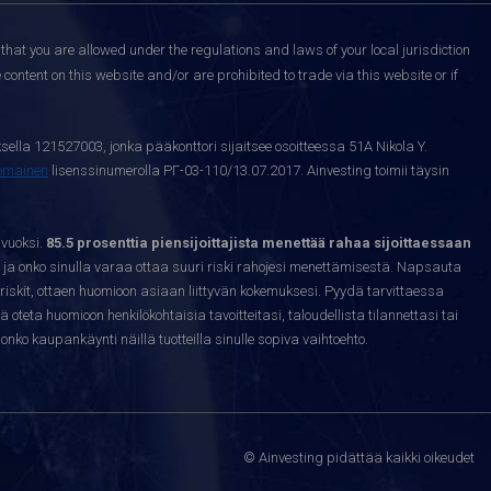
that you are allowed under the regulations and laws of your local jurisdiction
content on this website and/or are prohibited to trade via this website or if
sella 121527003, jonka pääkonttori sijaitsee osoitteessa 51A Nikola Y.
nomainen
lisenssinumerolla РГ-03-110/13.07.2017. Ainvesting toimii täysin
 vuoksi.
85.5 prosenttia piensijoittajista menettää rahaa sijoittaessaan
ja onko sinulla varaa ottaa suuri riski rahojesi menettämisestä. Napsauta
riskit, ottaen huomioon asiaan liittyvän kokemuksesi. Pyydä tarvittaessa
sä oteta huomioon henkilökohtaisia tavoitteitasi, taloudellista tilannettasi tai
nko kaupankäynti näillä tuotteilla sinulle sopiva vaihtoehto.
© Ainvesting pidättää kaikki oikeudet