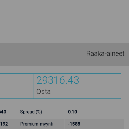
Raaka-aineet
29316.43
Osta
640
Spread (%)
0.10
3192
Premium-myynti
-1588