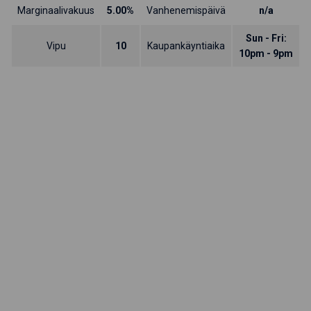
Marginaalivakuus
5.00%
Vanhenemispäivä
n/a
Sun - Fri:
Vipu
10
Kaupankäyntiaika
10pm - 9pm