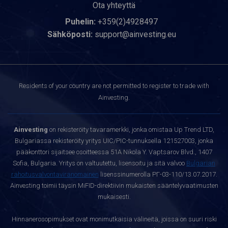
Ota yhteyttä
Puhelin:
+359(2)4928497
Sähköposti:
support@ainvesting.eu
Residents of your country are not permitted to register to trade with
Ainvesting.
Ainvesting
on rekisteröity tavaramerkki, jonka omistaa Up Trend LTD,
Bulgariassa rekisteröity yritys UIC/PIC-tunnuksella 121527003, jonka
pääkonttori sijaitsee osoitteessa 51A Nikola Y. Vaptsarov Blvd., 1407
Sofia, Bulgaria. Yritys on valtuutettu, lisensoitu ja sitä valvoo
Bulgarian
rahoitusvalvontaviranomainen
lisenssinumerolla РГ-03-110/13.07.2017.
Ainvesting toimii täysin MiFID-direktiivin mukaisten sääntelyvaatimusten
mukaisesti.
Hinnanerosopimukset ovat monimutkaisia välineitä, joissa on suuri riski