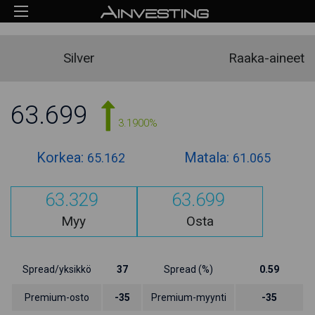
Silver
Raaka-aineet
63.699
3.1900%
Korkea:
Matala:
65.162
61.065
63.329
63.699
Myy
Osta
Spread/yksikkö
37
Spread (%)
0.59
Premium-osto
-35
Premium-myynti
-35