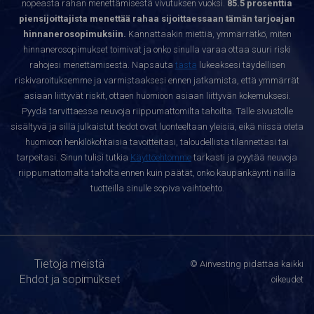
nopeasta rahan menettämisestä vivutuksen vuoksi.
85.5 prosenttia
piensijoittajista menettää rahaa sijoittaessaan tämän tarjoajan
hinnanerosopimuksiin.
Kannattaakin miettiä, ymmärrätkö, miten
hinnanerosopimukset toimivat ja onko sinulla varaa ottaa suuri riski
rahojesi menettämisestä. Napsauta
tästä
lukeaksesi täydellisen
riskivaroituksemme ja varmistaaksesi ennen jatkamista, että ymmärrät
asiaan liittyvät riskit, ottaen huomioon asiaan liittyvän kokemuksesi.
Pyydä tarvittaessa neuvoja riippumattomilta tahoilta. Tälle sivustolle
sisältyvä ja sillä julkaistut tiedot ovat luonteeltaan yleisiä, eikä niissä oteta
huomioon henkilökohtaisia tavoitteitasi, taloudellista tilannettasi tai
tarpeitasi. Sinun tulisi tutkia
Käyttöehtomme
tarkasti ja pyytää neuvoja
riippumattomalta taholta ennen kuin päätät, onko kaupankäynti näillä
tuotteilla sinulle sopiva vaihtoehto.
Tietoja meistä
© Ainvesting pidättää kaikki
Ehdot ja sopimukset
oikeudet