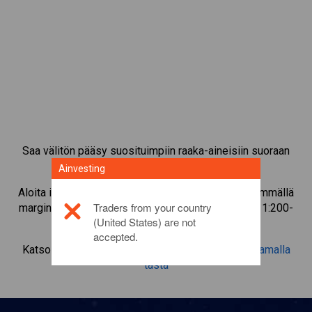
Saa välitön pääsy suosituimpiin raaka-aineisiin suoraan
CFD-kaupankäyntialustaltamme.
Ainvesting
Aloita instrumentin
Silver
CFD-kaupankäynti pienimmällä
Traders from your country
marginaalivakuudella, parhaalla toteutuksella, jopa 1:200-
(United States) are not
vivulla.
accepted.
Katso lisätietoa tästä sijoitustuotteesta
napsauttamalla
tästä