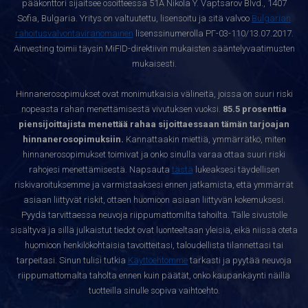
pääkonttori sijaitsee osoitteessa 51A Nikola Y. Vaptsarov Blvd., 1407
Sofia, Bulgaria. Yritys on valtuutettu, lisensoitu ja sitä valvoo
Bulgarian
rahoitusvalvontaviranomainen
lisenssinumerolla РГ-03-110/13.07.2017.
Ainvesting toimii täysin MiFID-direktiivin mukaisten sääntelyvaatimusten
mukaisesti.
Hinnanerosopimukset ovat monimutkaisia välineitä, joissa on suuri riski
nopeasta rahan menettämisestä vivutuksen vuoksi.
85.5 prosenttia
piensijoittajista menettää rahaa sijoittaessaan tämän tarjoajan
hinnanerosopimuksiin.
Kannattaakin miettiä, ymmärrätkö, miten
hinnanerosopimukset toimivat ja onko sinulla varaa ottaa suuri riski
rahojesi menettämisestä. Napsauta
tästä
lukeaksesi täydellisen
riskivaroituksemme ja varmistaaksesi ennen jatkamista, että ymmärrät
asiaan liittyvät riskit, ottaen huomioon asiaan liittyvän kokemuksesi.
Pyydä tarvittaessa neuvoja riippumattomilta tahoilta. Tälle sivustolle
sisältyvä ja sillä julkaistut tiedot ovat luonteeltaan yleisiä, eikä niissä oteta
huomioon henkilökohtaisia tavoitteitasi, taloudellista tilannettasi tai
tarpeitasi. Sinun tulisi tutkia
Käyttöehtomme
tarkasti ja pyytää neuvoja
riippumattomalta taholta ennen kuin päätät, onko kaupankäynti näillä
tuotteilla sinulle sopiva vaihtoehto.