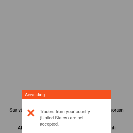
Ainvesting
Saa välitön pääsy suosituimpiin raaka-aineisiin suoraan
Traders from your country
CFD-kaupankäyntialustaltamme.
(United States) are not
accepted.
Aloita instrumentin
Soybean
CFD-kaupankäynti