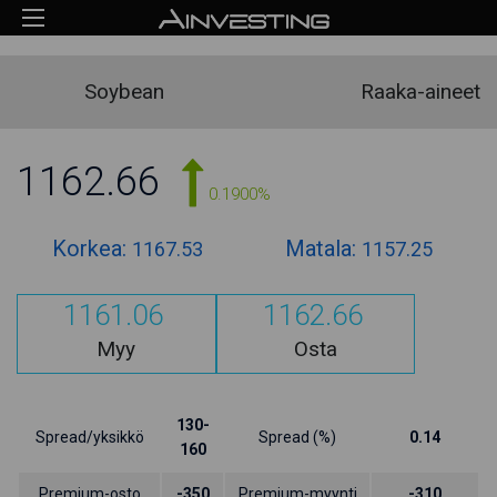
Soybean
Raaka-aineet
1162.66
0.1900%
Korkea:
Matala:
1167.53
1157.25
1161.06
1162.66
Myy
Osta
130-
Spread/yksikkö
Spread (%)
0.14
160
Premium-osto
-350
Premium-myynti
-310