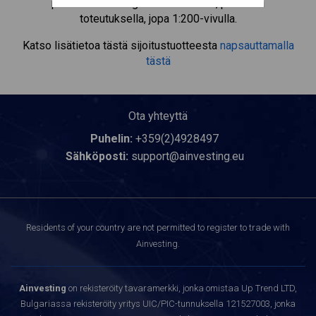
pienimmällä marginaalivakuudella, parhaalla
toteutuksella, jopa 1:200-vivulla.
Katso lisätietoa tästä sijoitustuotteesta
napsauttamalla
tästä
Ota yhteyttä
Puhelin:
+359(2)4928497
Sähköposti:
support@ainvesting.eu
Residents of your country are not permitted to register to trade with
Ainvesting.
Ainvesting
on rekisteröity tavaramerkki, jonka omistaa Up Trend LTD,
Bulgariassa rekisteröity yritys UIC/PIC-tunnuksella 121527003, jonka