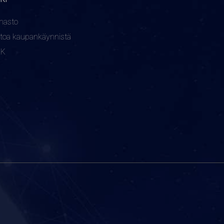
nasto
etoa kaupankäynnistä
KK