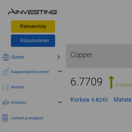
Rekisteröidy
Kirjautuminen
Copper
Suomi
Kaupankäyntituotteet
6.7709
0.5800%
Alustat
Korkea:
Matala
6.8245
Koulutus
Uutiset ja analyysit