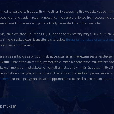
itted to register to trade with Ainvesting.
By accessing this website you confirm 
website and to trade through Ainvesting. If you are prohibited from accessing the 
re allowed to trade or not, you are kindly requested to exit this website.
kki, jonka omistaa Up Trend LTD, Bulgariassa rekisteröity yritys UIC/PIC-tunnuk
 Yritys on valtuutettu, lisensoitu ja sitä valvoo
Bulgarian rahoitusvalvontavira
yvaatimusten mukaisesti.
sia välineitä, joissa on suuri riski nopeasta rahan menettämisestä vivutuksen
ksiin.
Kannattaakin miettiä, ymmärrätkö, miten hinnanerosopimukset toimivat 
oituksemme ja varmistaaksesi ennen jatkamista, että ymmärrät asiaan liittyvät 
e sivustolle sisältyvä ja sillä julkaistut tiedot ovat luonteeltaan yleisiä, eikä niis
htomme
tarkasti ja pyytää neuvoja riippumattomalta taholta ennen kuin päätät, o
opimukset