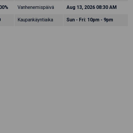
.00%
Vanhenemispäivä
Aug 13, 2026 08:30 AM
0
Kaupankäyntiaika
Sun - Fri: 10pm - 9pm