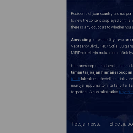
Residents of your country are not perm
to view the content displayed on this 
there is any doubt as to whether you a
Ainvesting
on rekisteröity tavaramer
Vaptsarov Blvd., 1407 Sofia, Bulgaria.
MiFID-direktiivin mukaisten sääntel
Hinnanerosopimukset ovat monimutkai
tämän tarjoajan hinnanerosopimu
tästä
lukeaksesi täydellisen riskivar
neuvoja riippumattomilta tahoilta. Täll
tarpeitasi. Sinun tulisi tutkia
Käyttöe
Tietoja meistä
Ehdot ja s