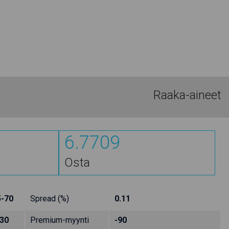
Raaka-aineet
6.7709
Osta
5-70
Spread (%)
0.11
130
Premium-myynti
-90