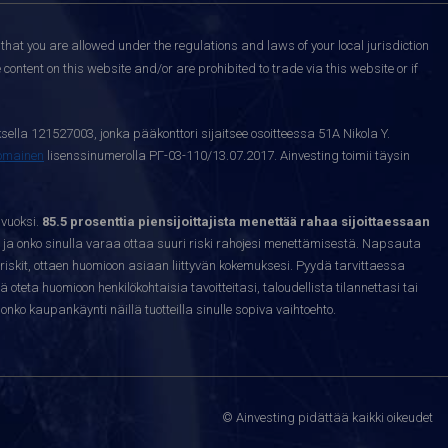
that you are allowed under the regulations and laws of your local jurisdiction
content on this website and/or are prohibited to trade via this website or if
sella 121527003, jonka pääkonttori sijaitsee osoitteessa 51A Nikola Y.
nomainen
lisenssinumerolla РГ-03-110/13.07.2017. Ainvesting toimii täysin
 vuoksi.
85.5 prosenttia piensijoittajista menettää rahaa sijoittaessaan
ja onko sinulla varaa ottaa suuri riski rahojesi menettämisestä. Napsauta
riskit, ottaen huomioon asiaan liittyvän kokemuksesi. Pyydä tarvittaessa
sä oteta huomioon henkilökohtaisia tavoitteitasi, taloudellista tilannettasi tai
nko kaupankäynti näillä tuotteilla sinulle sopiva vaihtoehto.
© Ainvesting pidättää kaikki oikeudet