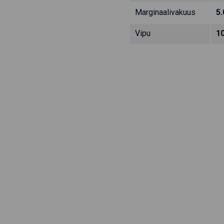
Marginaalivakuus
5
Vipu
1