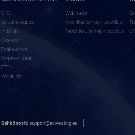
CFD:t
WebTrader
Sa
Valuuttakauppa
Mobiilikaupankäyntisovellus
Ti
Indeksit
Tablettikaupankäyntisovellus
U
Osakkeet
Raaka-aineet
Kryptovaluutat
ETF:t
Velkakirjat
Sähköposti:
support@ainvesting.eu