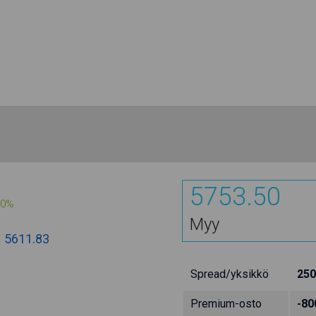
5753.50
00%
Myy
:
5611.83
Spread/yksikkö
250
Premium-osto
-80