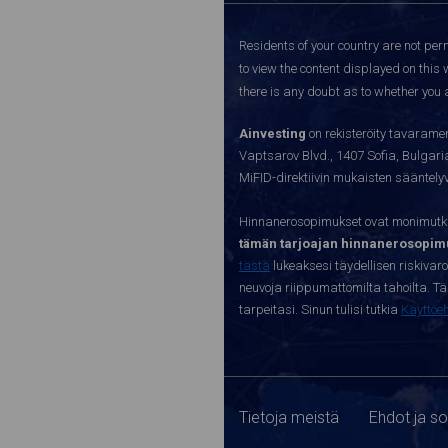
Residents of your country are not perm
to view the content displayed on this 
there is any doubt as to whether you a
Ainvesting
on rekisteröity tavaramer
Vaptsarov Blvd., 1407 Sofia, Bulgaria.
MiFID-direktiivin mukaisten sääntel
Hinnanerosopimukset ovat monimutkai
tämän tarjoajan hinnanerosopimu
tästä
lukeaksesi täydellisen riskivar
neuvoja riippumattomilta tahoilta. Täll
tarpeitasi. Sinun tulisi tutkia
Käyttöe
Tietoja meistä
Ehdot ja s