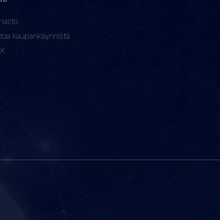
nasto
etoa kaupankäynnistä
KK