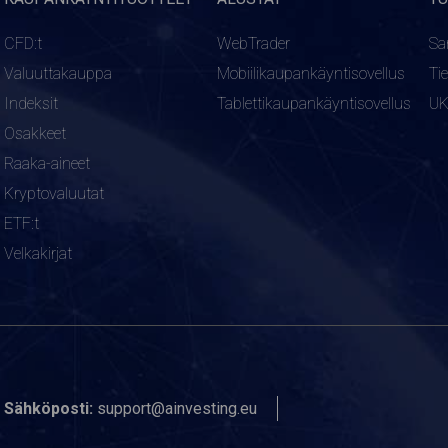
CFD:t
WebTrader
Sa
Valuuttakauppa
Mobiilikaupankäyntisovellus
Ti
Indeksit
Tablettikaupankäyntisovellus
U
Osakkeet
Raaka-aineet
Kryptovaluutat
ETF:t
Velkakirjat
Sähköposti:
support@ainvesting.eu