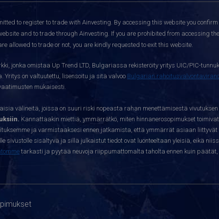
itted to register to trade with Ainvesting.
By accessing this website you confirm 
website and to trade through Ainvesting. If you are prohibited from accessing the 
re allowed to trade or not, you are kindly requested to exit this website.
kki, jonka omistaa Up Trend LTD, Bulgariassa rekisteröity yritys UIC/PIC-tunnuk
 Yritys on valtuutettu, lisensoitu ja sitä valvoo
Bulgarian rahoitusvalvontavira
yvaatimusten mukaisesti.
sia välineitä, joissa on suuri riski nopeasta rahan menettämisestä vivutuksen
ksiin.
Kannattaakin miettiä, ymmärrätkö, miten hinnanerosopimukset toimivat 
oituksemme ja varmistaaksesi ennen jatkamista, että ymmärrät asiaan liittyvät 
e sivustolle sisältyvä ja sillä julkaistut tiedot ovat luonteeltaan yleisiä, eikä niis
htomme
tarkasti ja pyytää neuvoja riippumattomalta taholta ennen kuin päätät, o
opimukset