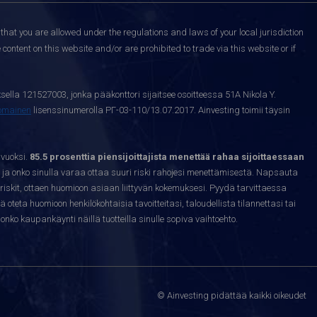
that you are allowed under the regulations and laws of your local jurisdiction
content on this website and/or are prohibited to trade via this website or if
sella 121527003, jonka pääkonttori sijaitsee osoitteessa 51A Nikola Y.
nomainen
lisenssinumerolla РГ-03-110/13.07.2017. Ainvesting toimii täysin
 vuoksi.
85.5 prosenttia piensijoittajista menettää rahaa sijoittaessaan
ja onko sinulla varaa ottaa suuri riski rahojesi menettämisestä. Napsauta
riskit, ottaen huomioon asiaan liittyvän kokemuksesi. Pyydä tarvittaessa
sä oteta huomioon henkilökohtaisia tavoitteitasi, taloudellista tilannettasi tai
nko kaupankäynti näillä tuotteilla sinulle sopiva vaihtoehto.
© Ainvesting pidättää kaikki oikeudet