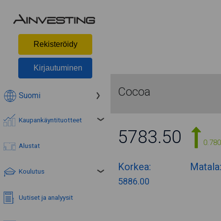
Rekisteröidy
Kirjautuminen
Cocoa
Suomi
Kaupankäyntituotteet
5783.50
0.78
Alustat
Korkea:
Matala
Koulutus
5886.00
Uutiset ja analyysit