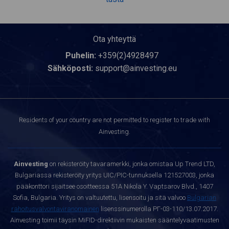
Ota yhteyttä
Puhelin:
+359(2)4928497
Sähköposti:
support@ainvesting.eu
Residents of your country are not permitted to register to trade with
Ainvesting.
Ainvesting
on rekisteröity tavaramerkki, jonka omistaa Up Trend LTD,
Bulgariassa rekisteröity yritys UIC/PIC-tunnuksella 121527003, jonka
pääkonttori sijaitsee osoitteessa 51A Nikola Y. Vaptsarov Blvd., 1407
Sofia, Bulgaria. Yritys on valtuutettu, lisensoitu ja sitä valvoo
Bulgarian
rahoitusvalvontaviranomainen
lisenssinumerolla РГ-03-110/13.07.2017.
Ainvesting toimii täysin MiFID-direktiivin mukaisten sääntelyvaatimusten