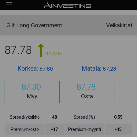
Gilt Long Government
Velkakirjat
87.78
0.2700%
Korkea:
Matala:
87.80
87.28
87.30
87.78
Myy
Osta
Spread/yksikkö
48
Spread (%)
0.55
Premium-osto
-17
Premium-myynti
-15