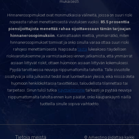
mukaisesti.
Hinnanerosopimukset ovat monimutkaisia välineitä, joissa on suuri riski
nopeasta rahan menettämisestä vivutuksen vuoksi.
85.5 prosenttia
piensijoittajista menettää rahaa sijoittaessaan tämän tarjoajan
hinnanerosopimuksiin.
Kannattaakin miettiä, ymmärrätkö, miten
hinnanerosopimukset toimivat ja onko sinulla varaa ottaa suuri riski
rahojesi menettämisestä. Napsauta
tästä
lukeaksesi täydellisen
riskivaroituksemme ja varmistaaksesi ennen jatkamista, että ymmärrät
asiaan liittyvät riskit, ottaen huomioon asiaan liittyvän kokemuksesi.
Pyydä tarvittaessa neuvoja riippumattomilta tahoilta. Tälle sivustolle
sisältyvä ja sillä julkaistut tiedot ovat luonteeltaan yleisiä, eikä niissä oteta
huomioon henkilökohtaisia tavoitteitasi, taloudellista tilannettasi tai
tarpeitasi. Sinun tulisi tutkia
Käyttöehtomme
tarkasti ja pyytää neuvoja
riippumattomalta taholta ennen kuin päätät, onko kaupankäynti näillä
tuotteilla sinulle sopiva vaihtoehto.
Tietoja meistä
© Ainvesting pidättää kaikki